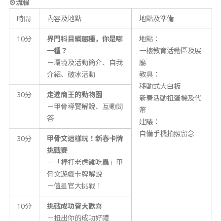
⊗
流程
時間
內容及地點
地點及準備
10分
界門科目綱屬種，你是哪
地點：
一種？
一樓教育活動區及展
－環境及活動簡介、自我
廳
介紹、破冰活動
教具：
移動式大白板
30分
走進商王的動物園
新春活動扭蛋機及代
－甲骨導覽解說、互動問
幣
答
建議：
自備手機拍照留念
30分
甲骨文這樣玩
！
新春卡牌
挑戰賽
－「棒打老虎雞吃蟲」甲
骨文遊戲卡牌解說
－值星官大挑戰！
10分
挑戰成功皆大歡喜
－扭出你的成功好禮