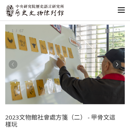
:::
:::
1
/ 67
2023文物館社會處方箋（二） - 甲骨文這
樣玩