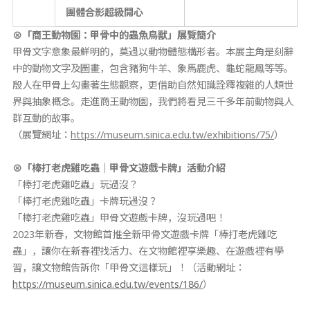
團體合影超級開心
⊗
「商王動物園：甲骨中的蟲魚鳥獸」展覽簡介
甲骨文字意象最鮮明的，莫過以動物體態構形者。本展主角是刻辭
中的動物文字及圖畫，包含豬狗牛羊、象馬鹿虎、龜蛇龍鳳等等。
殷人在甲骨上勾畫著生態觀察，更借助自然知識詮釋複雜的人類世
界與抽象概念。走進商王動物園，我們將看見三千多年前動物與人
群互動的故事。
（展覽網址：
https://museum.sinica.edu.tw/exhibitions/75/
）
⊗
「棒打老虎雞吃蟲｜甲骨文遊戲卡牌
」
活動介紹
「棒打老虎雞吃蟲」玩過沒？
「棒打老虎雞吃蟲」卡牌玩過沒？
「棒打老虎雞吃蟲」甲骨文遊戲卡牌，沒玩過吧！
2023年新春，文物館首推全新甲骨文遊戲卡牌「棒打老虎雞吃
蟲」，讓你在新春裡找活力、在文物館裡享樂趣、在遊戲裡有學
習，讓文物館告訴你「甲骨文這樣玩」！（活動網址：
https://museum.sinica.edu.tw/events/186/
）