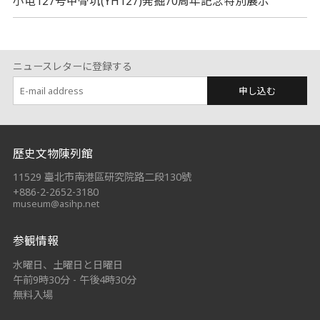
小屯127号甲骨坑(YH127)発掘70周年記念特別展示
ニュースレターに登録する
申し込む
:::
歷史文物陳列館
11529 臺北市南港區研究院路二段130號
+886-2-2652-3180
museum@asihp.net
参観情報
水曜日、土曜日と日曜日
午前9時30分 - 午後4時30分
無料入場