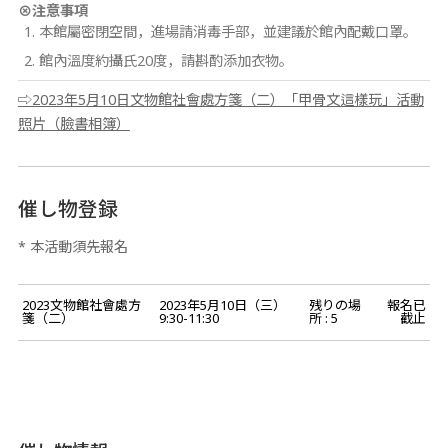
⊗
注意事項
本館屬密閉空間，進場請消毒手部，並建議於館內配戴口罩。
館內溫度約攝氏20度，請斟酌添加衣物。
⇨2023年5月10日文物館社會處方箋（二）「甲骨文這樣玩」活動
照片（臉書相簿）
催し物登録
* 本活動須先報名
2023文物館社會處方
2023年5月10日（三）
残りの場
報名已
箋（二）
9:30-11:30
所 : 5
截止