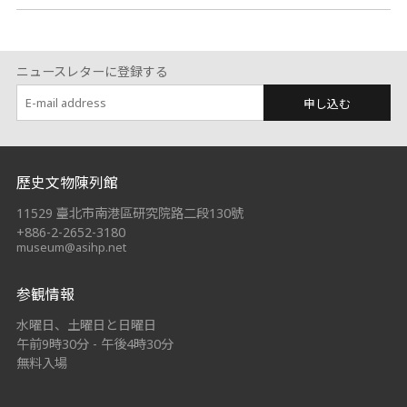
ニュースレターに登録する
申し込む
:::
歷史文物陳列館
11529 臺北市南港區研究院路二段130號
+886-2-2652-3180
museum@asihp.net
参観情報
水曜日、土曜日と日曜日
午前9時30分 - 午後4時30分
無料入場