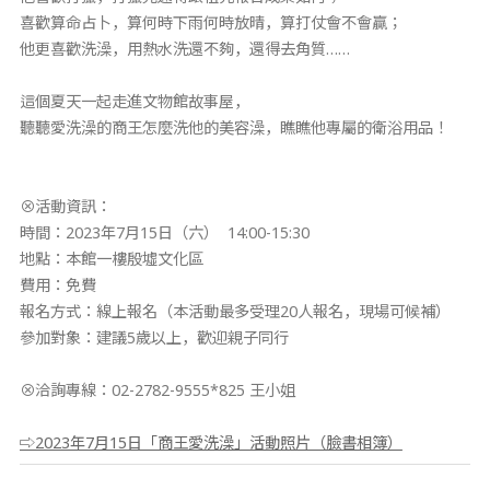
喜歡算命占卜，算何時下雨何時放晴，算打仗會不會贏；
他更喜歡洗澡，用熱水洗還不夠，還得去角質……
這個夏天一起走進文物館故事屋，
聽聽愛洗澡的商王怎麼洗他的美容澡，瞧瞧他專屬的衛浴用品！
⊗活動資訊：
時間：2023年7月15日（六） 14:00-15:30
地點：本館一樓殷墟文化區
費用：免費
報名方式：線上報名（本活動最多受理20人報名，現場可候補）
參加對象：建議5歲以上，歡迎親子同行
⊗洽詢專線：02-2782-9555*825 王小姐
⇨2023年7月15日「商王愛洗澡」活動照片（臉書相簿）