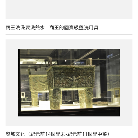
商王洗澡要洗熱水 - 商王的國寶級盥洗用具
殷墟文化（紀元前14世紀末-紀元前11世紀中葉）