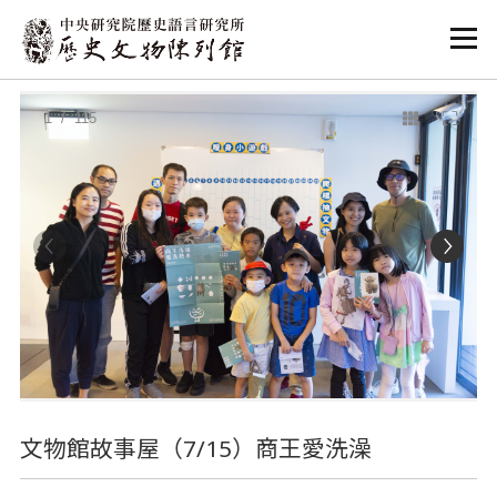
:::
:::
1
/ 115
文物館故事屋（7/15）商王愛洗澡