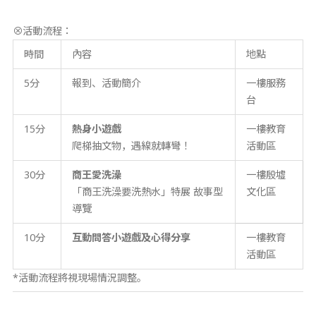
⊗活動流程：
時間
內容
地點
5分
報到、活動簡介
一樓服務
台
15分
熱身小遊戲
一樓教育
爬梯抽文物，遇線就轉彎！
活動區
30分
商王愛洗澡
一樓殷墟
「商王洗澡要洗熱水」特展 故事型
文化區
導覽
10分
互動問答小遊戲及心得分享
一樓教育
活動區
*活動流程將視現場情況調整。