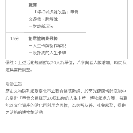
戰
賽
－「棒打老虎雞吃蟲」甲骨
文遊戲卡牌解說
－對戰新玩法
15分
創意塗鴉我最棒
－人生卡牌製作解說
－
設計我的人生卡牌
備註：上述活動規劃暫以20人為單位，若參與者人數增加，時間及
道具需做調整。
活動主旨：
歷史文物陳列館受臺北市立聯合醫院邀請，於莒光健康增齡賦能中
心舉辦「甲骨文這樣玩2.0玩出你的人生卡牌」博物館處方箋，希冀
能以文化資產的活化再利用之思維，為失智友善、社會服務，提供
更活絡的博物館活動。