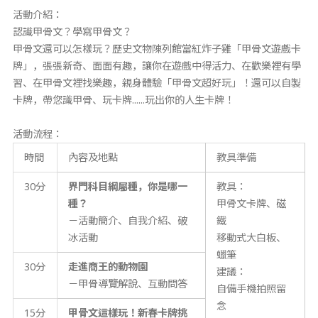
活動介紹：
認識甲骨文？學寫甲骨文？
甲骨文還可以怎樣玩？歷史文物陳列館當紅炸子雞「甲骨文遊戲卡
牌」，張張新奇、面面有趣，讓你在遊戲中得活力、在歡樂裡有學
習、在甲骨文裡找樂趣，親身體驗「甲骨文超好玩」！還可以自製
卡牌，帶您識甲骨、玩卡牌......玩出你的人生卡牌！
活動流程：
時間
內容及地點
教具準備
30分
界門科目綱屬種，你是哪一
教具：
種
？
甲骨文卡牌、磁
－活動簡介、自我介紹、破
鐵
冰活動
移動式大白板、
蠟筆
30分
走進商王的動物園
建議：
－甲骨導覽解說、互動問答
自備手機拍照留
念
15分
甲骨文這樣玩
！
新春卡牌挑