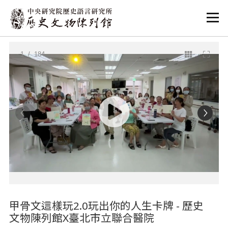
:::
:::
1
/ 184
甲骨文這樣玩2.0玩出你的人生卡牌 - 歷史
文物陳列館X臺北市立聯合醫院