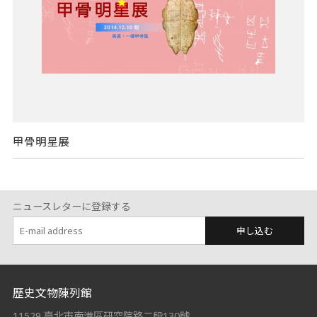
甲骨明星展
ニュースレターに登録する
申し込む
:::
歷史文物陳列館
11529 臺北市南港區研究院路二段130號