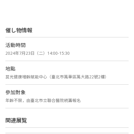
催し物情報
活動時間
2024年7月23日（二）14:00-15:30
地點
莒光健康增齡賦能中心（臺北市萬華區萬大路22號2樓）
參加對象
年齡不限，由臺北市立聯合醫院統籌報名
関連展覧