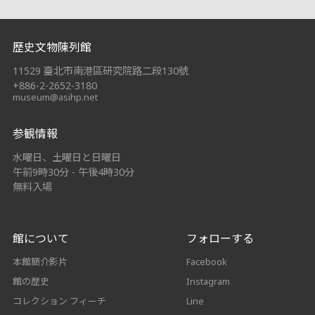
:::
歷史文物陳列館
11529 臺北市南港區研究院路二段130號
+886-2-2652-3180
museum@asihp.net
参観情報
水曜日、土曜日と日曜日
午前9時30分 - 午後4時30分
無料入場
館について
フォローする
本館簡介影片
Facebook
館の歴史
Instagram
コレクション フィーチ
Line