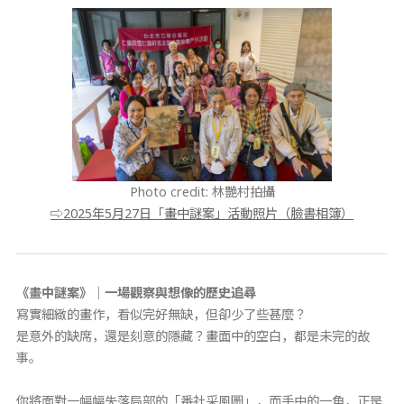
Photo credit: 林艷村拍攝
⇨2025年5月27日「畫中謎案」活動照片（臉書相簿）
《畫中謎案》｜一場觀察與想像的歷史追尋
寫實細緻的畫作，看似完好無缺，但卻少了些甚麼？
是意外的缺席，還是刻意的隱藏？畫面中的空白，都是未完的故
事。
你將面對一幅幅失落局部的「番社采風圖」，而手中的一角，正是