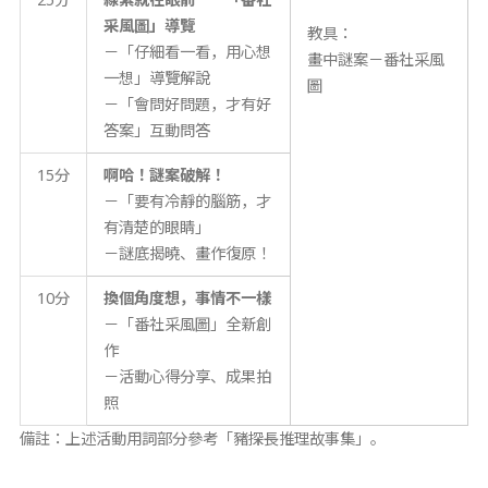
采風圖」導覽
教具：
－「仔細看一看，用心想
畫中謎案－番社采風
一想」導覽解說
圖
－「會問好問題，才有好
答案」互動問答
15分
啊哈！謎案破解！
－「要有冷靜的腦筋，才
有清楚的眼睛」
－謎底揭曉、畫作復原！
10分
換個角度想，事情不一樣
－「番社采風圖」全新創
作
－活動心得分享、成果拍
照
備註：上述活動用詞部分參考「豬探長推理故事集」。