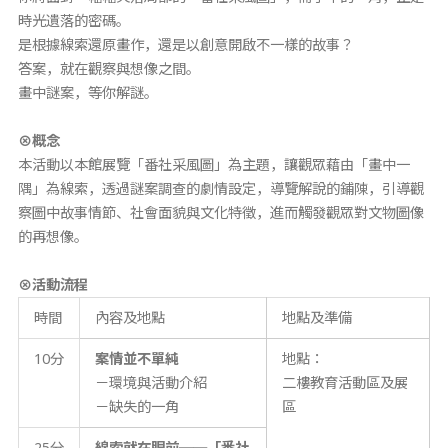
時光遺落的密碼。
是根據線索還原畫作，還是以創意開啟不一樣的故事？
答案，就在觀察與想像之間。
畫中謎案，等你解謎。
⊗概念
本活動以本館展覽「番社采風圖」為主題，讓觀眾藉由「畫中一
隅」為線索，透過謎案調查的劇情設定，導覽解說的鋪陳，引導觀
察圖中故事情節、社會面貌與文化特徵，進而觸發觀眾對文物圖像
的再想像。
⊗活動流程
時間
內容及地點
地點及準備
10分
案情並不單純
地點：
－環境與活動介紹
二樓教育活動區及展
－缺失的一角
區
25分
線索就在眼前──「番社