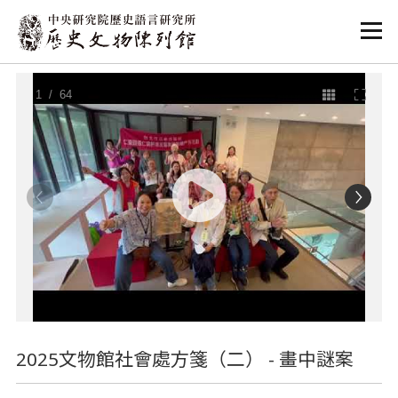
:::
:::
1
/ 64
2025文物館社會處方箋（二） - 畫中謎案