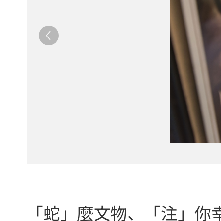
「蛇」麼文物、「注」你幸福！（