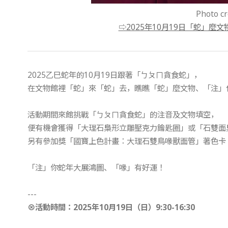
Photo 
⇨2025年10月19日「蛇」
2025乙巳蛇年的10月19日跟著「ㄅㄆㄇ貪食蛇」，
在文物館裡「蛇」來「蛇」去，瞧瞧「蛇」麼文物、「注」
活動期間來館挑戰「ㄅㄆㄇ貪食蛇」的注音及文物填空，
便有機會獲得「大理石梟形立雕壓克力鑰匙圈」或「石雙面
另有參加獎「國寶上色計畫：大理石雙鳥喙獸面管」著色卡
「注」你蛇年大展鴻圖、「喙」有好運！
---
⊗
活動時間：
2025
年
10
月
19
日（日）
9:30-16:30