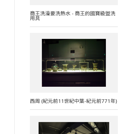
商王洗澡要洗熱水 - 商王的國寶級盥洗
用具
西周 (紀元前11世紀中葉-紀元前771年)