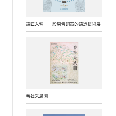
鑄匠入魂──殷周青銅器的鑄造技術展
番社采風圖