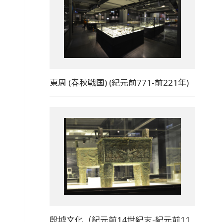
東周 (春秋戦国) (紀元前771-前221年)
殷墟文化（紀元前14世紀末-紀元前11