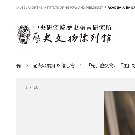
:::
過去の展覧 & 催し物
「蛇」麼文物、「注」你幸福！
:::
1
/ 28