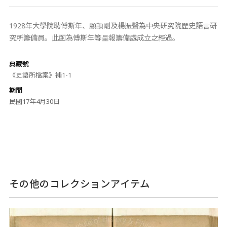
1928年大學院聘傅斯年、顧頡剛及楊振聲為中央研究院歷史語言研
究所籌備員。此函為傅斯年等呈報籌備處成立之經過。
典藏號
《史語所檔案》補1-1
期間
民國17年4月30日
その他のコレクションアイテム