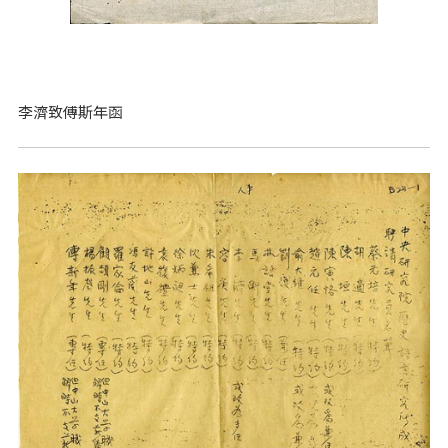
李濟致傅斯年函