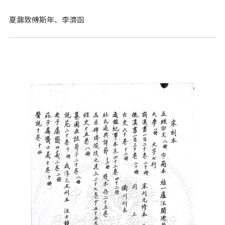
夏鼐致傅斯年、李濟函