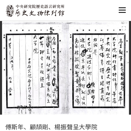
:::
:::
傅斯年、顧頡剛、楊振聲呈大學院