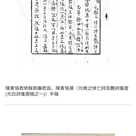
陳寅恪致勞榦那廉君函、陳寅恪撰〈元微之悼亡詩及艷詩箋證
(元白詩箋證稿之一)〉手稿