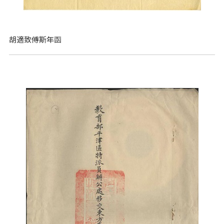
胡適致傅斯年函