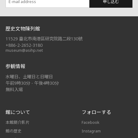
申し込む
:::
歷史文物陳列館
11529 臺北市南港區研究院路二段130號
+886-2-2652-3180
museum@asihp.net
参観情報
水曜日、土曜日と日曜日
午前9時30分 - 午後4時30分
無料入場
館について
フォローする
本館簡介影片
Facebook
館の歴史
Instagram