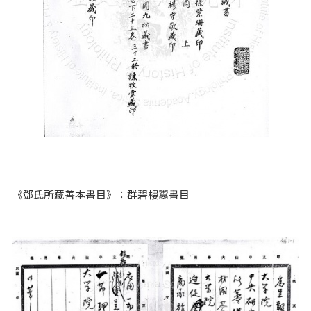
《鄧氏所藏善本書目》：群碧樓鬻書目