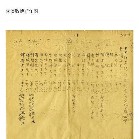
李濟致傅斯年函