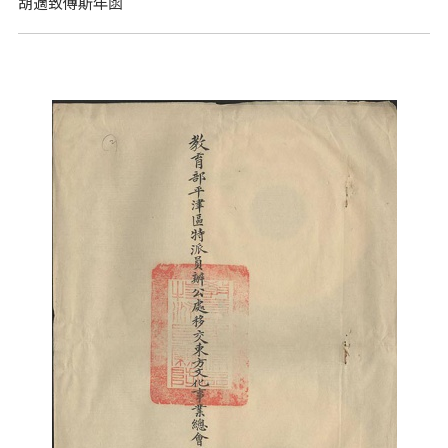
胡適致傅斯年函