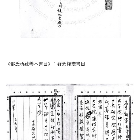
《鄧氏所藏善本書目》：群碧樓鬻書目