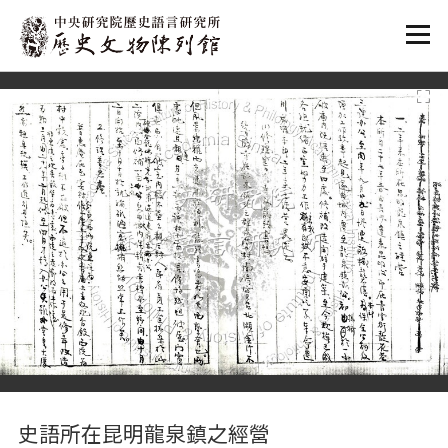
:::
:::
史語所在昆明龍泉鎮之經營