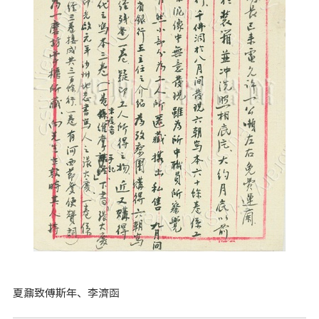
夏鼐致傅斯年、李濟函