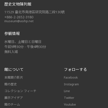
歷史文物陳列館
11529 臺北市南港區研究院路二段130號
+886-2-2652-3180
museum@asihp.net
参観情報
水曜日、土曜日と日曜日
午前9時30分 - 午後4時30分
無料入場
館について
フォローする
本館簡介影片
Facebook
館の歴史
Instagram
コレクション フィーチ
Line
展示アイデア
Twitter
館のチーム
Youtube