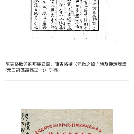
陳寅恪致勞榦那廉君函、陳寅恪撰〈元微之悼亡詩及艷詩箋證
(元白詩箋證稿之一)〉手稿