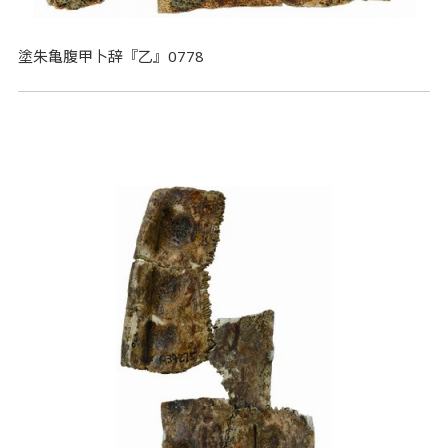
塗朱亀腹甲卜辞『乙』0778