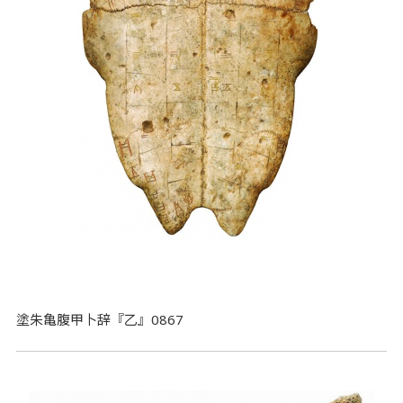
塗朱亀腹甲卜辞『乙』0867