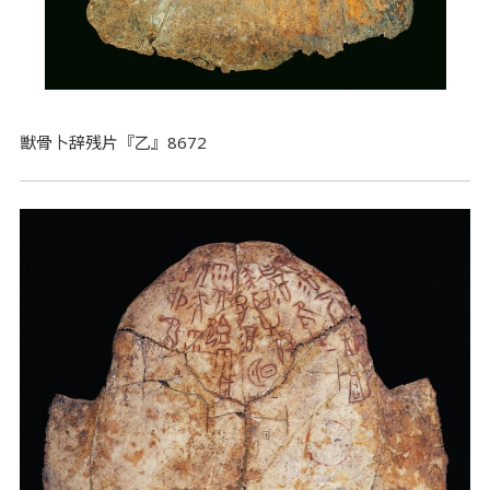
獣骨卜辞残片『乙』8672