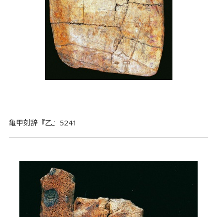
亀甲刻辞『乙』5241