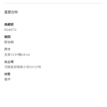
重要古物
典藏號
R044772
期間
殷後期
尺寸
全長12.9×幅6.8 cm
出土地
河南省安陽県小屯YH127坑
材質
亀甲