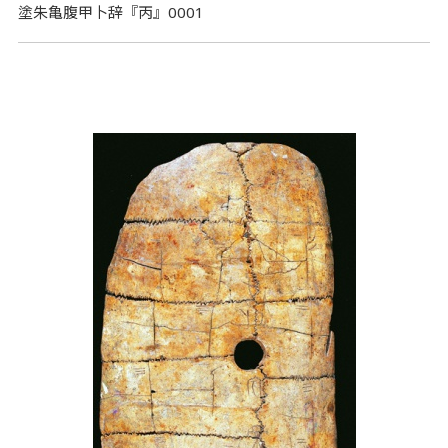
塗朱亀腹甲卜辞『丙』0001