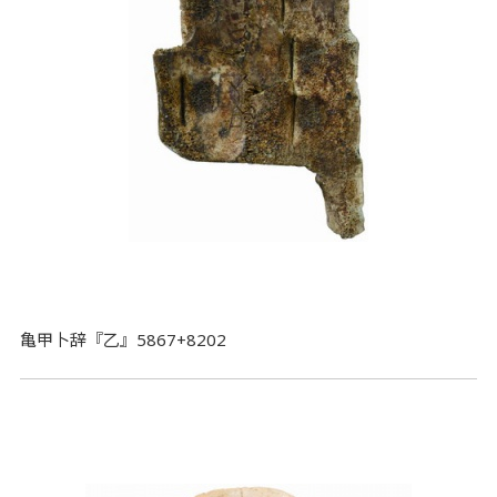
亀甲卜辞『乙』5867+8202