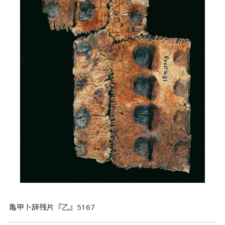
亀甲卜辞残片『乙』5167