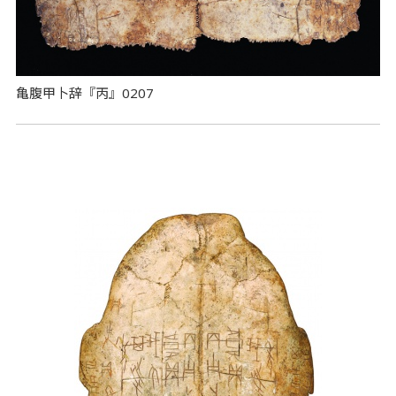
亀腹甲卜辞『丙』0207