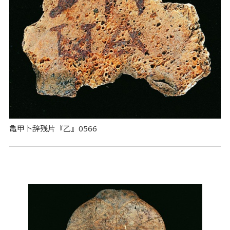
亀甲卜辞残片『乙』0566