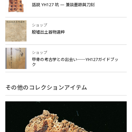
話說 YH127 坑 — 兼談墨跡與刀刻
ショップ
殷墟出土器物選粹
ショップ
甲骨の考古学との出会い──YH127ガイドブッ
ク
その他のコレクションアイテム