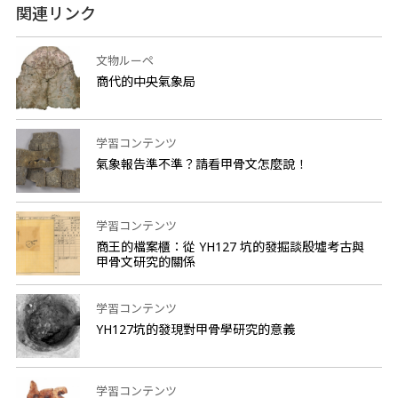
関連リンク
文物ルーペ
商代的中央氣象局
学習コンテンツ
氣象報告準不準？請看甲骨文怎麼說！
学習コンテンツ
商王的檔案櫃：從 YH127 坑的發掘談殷墟考古與
甲骨文研究的關係
学習コンテンツ
YH127坑的發現對甲骨學研究的意義
学習コンテンツ