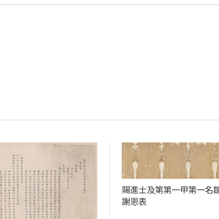
賜進士及第第一甲第一名
謝恩表