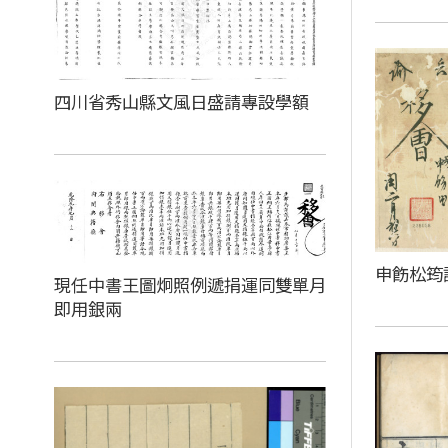
四川省秀山縣文風日盛請專設學額
申飭松筠
現任中書王圖炯照例遞捐運同雙單月
即用銀兩