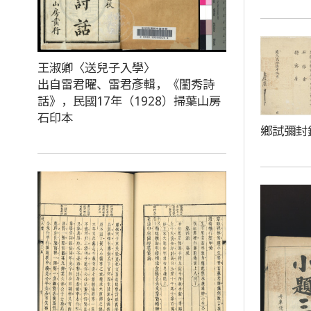
王淑卿〈送兒子入學〉
出自雷君曜、雷君彥輯，《閨秀詩
話》，民國17年（1928）掃葉山房
石印本
鄉試彌封