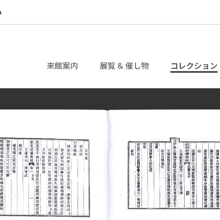
来館案内
展覧 & 催し物
コレクション