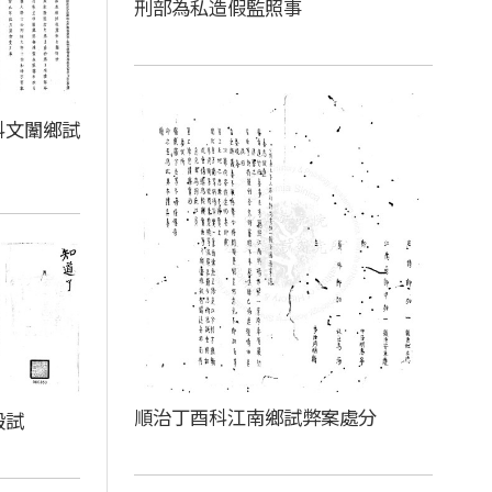
刑部為私造假監照事
科文闈鄉試
順治丁酉科江南鄉試弊案處分
殿試