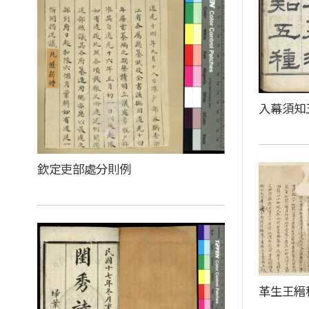
入幕須知
欽定吏部處分則例
革生王縉