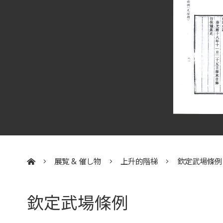
展覧 & 催し物
上升的階梯
欽定武場條例
:::
欽定武場條例