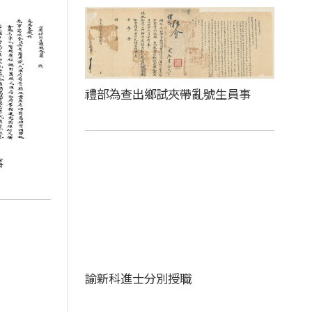
禮部為查出鄉試夾帶亂號生員事
事
諭新科進士分別授職