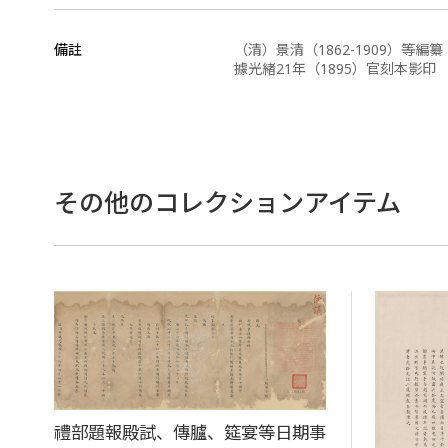
備註
（清）景清（1862-1909）等編纂
據光緖21年（1895）官刻本影印
その他のコレクションアイテム
禮部題報殿試、傳臚、筵宴等日期事