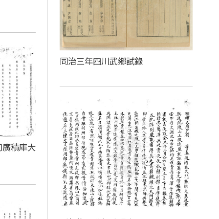
同治三年四川武鄉試錄
司廣積庫大