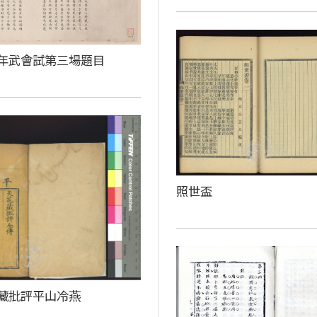
年武會試第三場題目
照世盃
藏批評平山冷燕