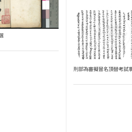
選
刑部為審擬冒名頂替考試