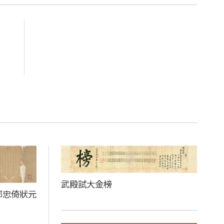
武殿試大金榜
鄒忠倚狀元