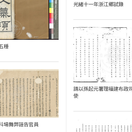
光緒十一年浙江鄉試錄
五種
請以孫起元署理福建布政
使
科場舞弊誣告官員