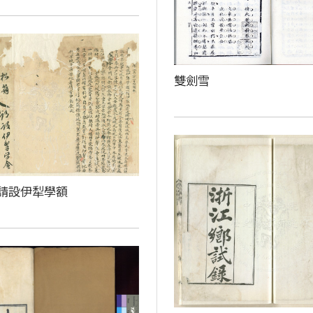
雙劍雪
請設伊犁學額