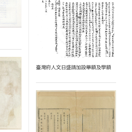
臺灣府人文日盛請加設舉額及學額