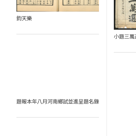
鈞天樂
小題三萬
題報本年八月河南鄉試並進呈題名錄