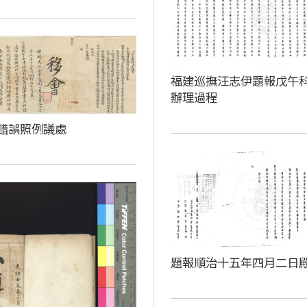
福建巡撫汪志伊題報戊午
辦理過程
錯誤照例議處
題報順治十五年四月二日