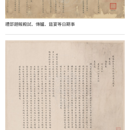
禮部題報殿試、傳臚、筵宴等日期事