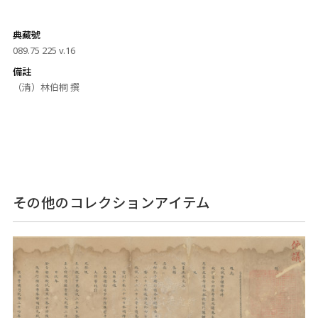
典藏號
089.75 225 v.16
備註
（清）林伯桐 撰
その他のコレクションアイテム