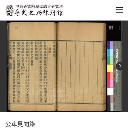
:::
1
/ 14
:::
公車見聞錄