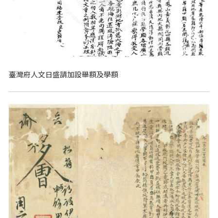
臺灣府人文日盛請加設舉額及學額