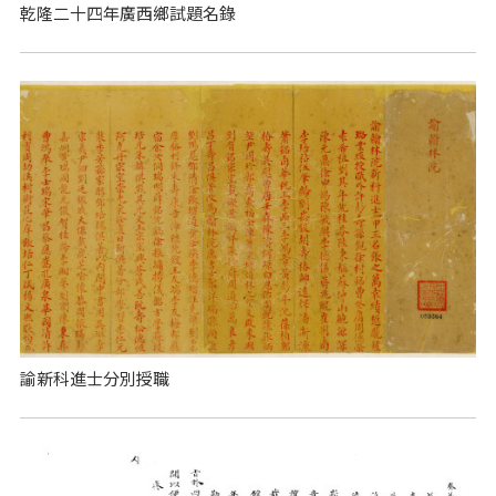
乾隆二十四年廣西鄉試題名錄
諭新科進士分別授職