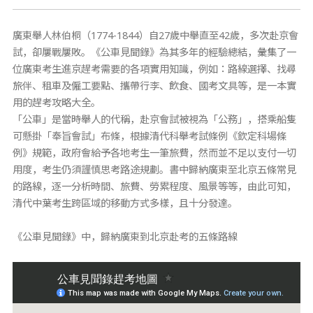
廣東舉人林伯桐（1774-1844）自27歲中舉直至42歲，多次赴京會
試，卻屢戰屢敗。《公車見聞錄》為其多年的經驗總結，彙集了一
位廣東考生進京趕考需要的各項實用知識，例如：路線選擇、找尋
旅伴、租車及僱工要點、攜帶行李、飲食、國考文具等，是一本實
用的趕考攻略大全。
「公車」是當時舉人的代稱，赴京會試被視為「公務」，搭乘船隻
可懸掛「奉旨會試」布條，根據清代科舉考試條例《欽定科場條
例》規範，政府會給予各地考生一筆旅費，然而並不足以支付一切
用度，考生仍須謹慎思考路途規劃。書中歸納廣東至北京五條常見
的路線，逐一分析時間、旅費、勞累程度、風景等等，由此可知，
清代中葉考生跨區域的移動方式多樣，且十分發達。
《公車見聞錄》中，歸納廣東到北京赴考的五條路線