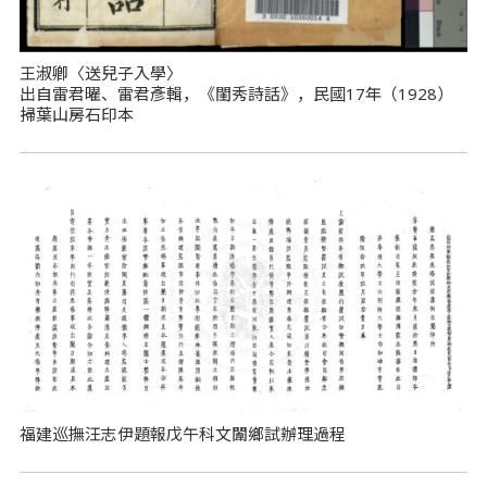
王淑卿〈送兒子入學〉
出自雷君曜、雷君彥輯，《閨秀詩話》，民國17年（1928）
掃葉山房石印本
福建巡撫汪志伊題報戊午科文闈鄉試辦理過程