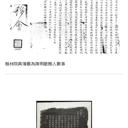
翰林院典簿廳為陳明散館人數事