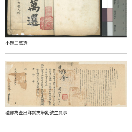
小題三萬選
禮部為查出鄉試夾帶亂號生員事