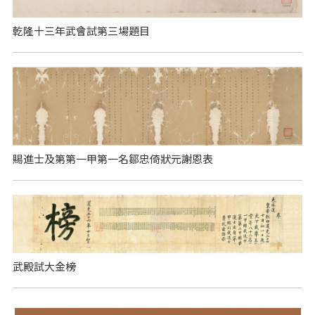
乾隆十三年武會試第三場題目
賜進士及第第一甲第一名鄒忠倚狀元謝恩表
武殿試大金榜