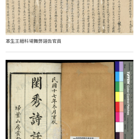
革生王縉科場舞弊誣告官員