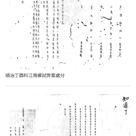
順治丁酉科江南鄉試弊案處分