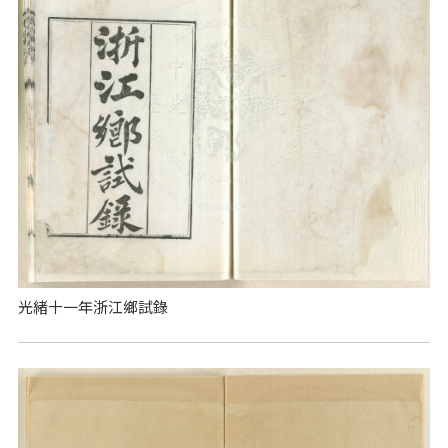
光緒十一年浙江鄉試錄