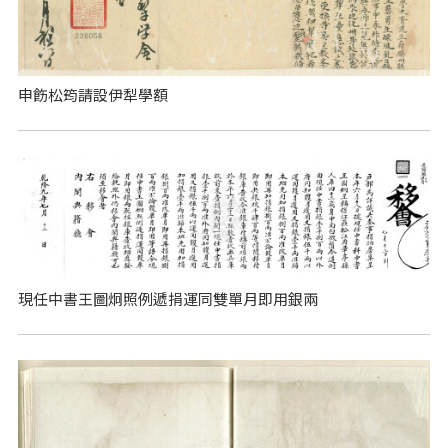
申飭松筠請設伊犁學額
現任中書王圖炯照例遞捐運同雙單月即用銀兩