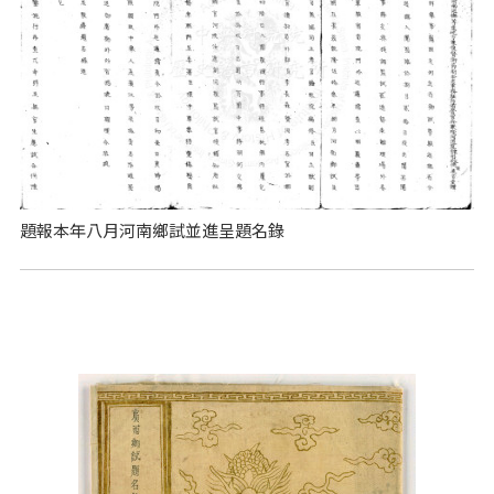
題報本年八月河南鄉試並進呈題名錄