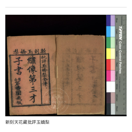
新刻天花藏批評玉嬌梨