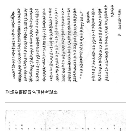
刑部為審擬冒名頂替考試事