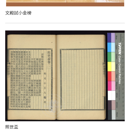
文殿試小金榜
照世盃