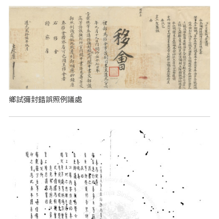
鄉試彌封錯誤照例議處