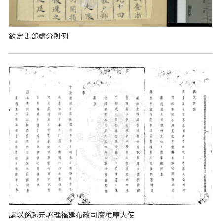
欽定吏部處分則例
請以孫起元署理福建布政司廣積庫大使