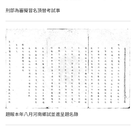
刑部為審擬冒名頂替考試事
題報本年八月河南鄉試並進呈題名錄