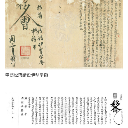
申飭松筠請設伊犁學額