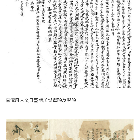
臺灣府人文日盛請加設舉額及學額