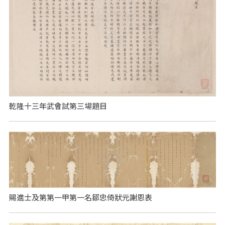
乾隆十三年武會試第三場題目
賜進士及第第一甲第一名鄒忠倚狀元謝恩表