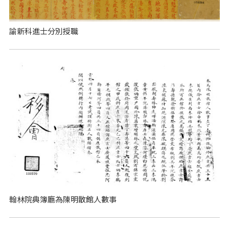
諭新科進士分別授職
翰林院典簿廳為陳明散館人數事