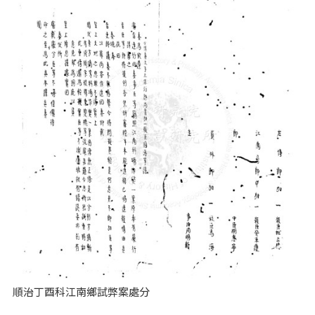
順治丁酉科江南鄉試弊案處分