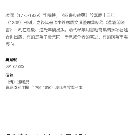
凌曙（1775-1829）字曉樓，《四書典故覈》於嘉慶十三年
（1808）刊刻，之後其著作由外甥劉文淇整理集結為《蜚雲閣叢
書》，約在嘉慶、道光年間出版。清代舉業用書經常集結多項著述
合併出版，有的是為了彙集同一學派或作者的著述，有的則為市場
導向。
典藏號
091.37 335
備註
（清）凌曙撰
嘉慶道光年間（1796-1850）凌氏蜚雲閣刊本