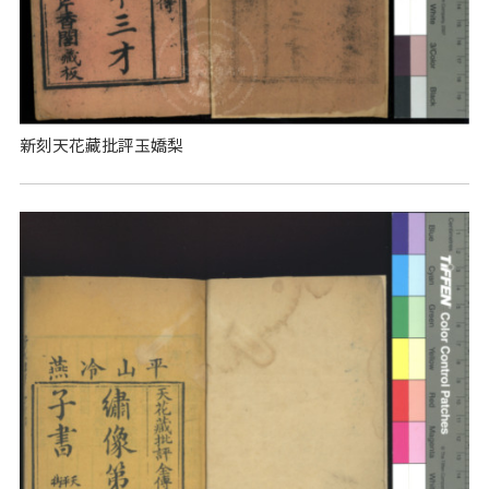
新刻天花藏批評玉嬌梨