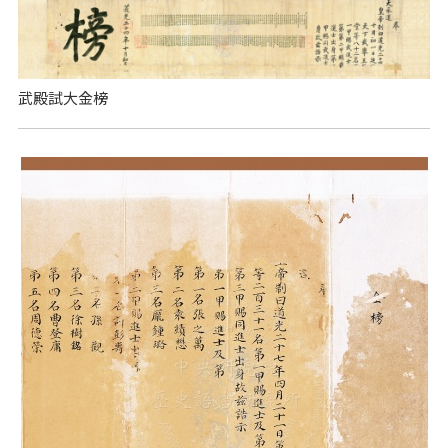
武殿試大金榜