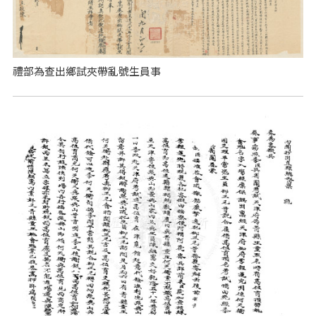
禮部為查出鄉試夾帶亂號生員事