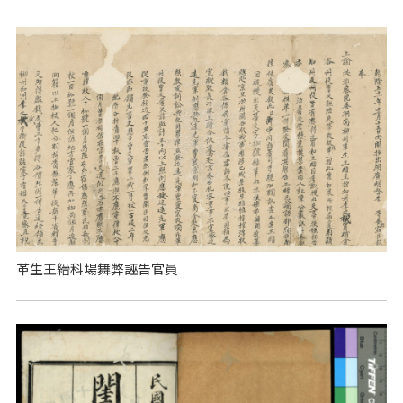
革生王縉科場舞弊誣告官員