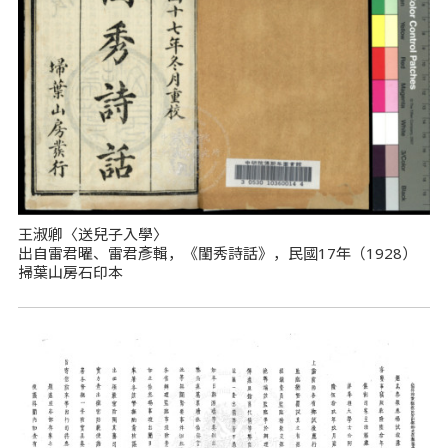
王淑卿〈送兒子入學〉
出自雷君曜、雷君彥輯，《閨秀詩話》，民國17年（1928）
掃葉山房石印本