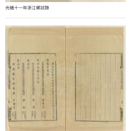
光緒十一年浙江鄉試錄