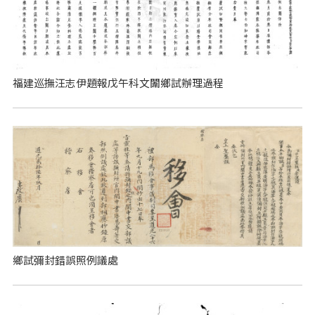
福建巡撫汪志伊題報戊午科文闈鄉試辦理過程
鄉試彌封錯誤照例議處