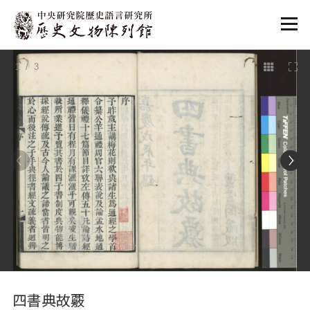
:::
1
/ 3
:::
四書典故覈