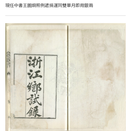
現任中書王圖炯照例遞捐運同雙單月即用銀兩