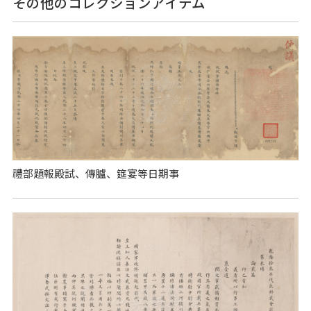
その他のコレクションアイテム
禮部題報殿試、傳臚、筵宴等日期事