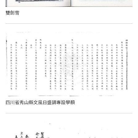
雙劍雪
四川省秀山縣文風日盛請專設學額