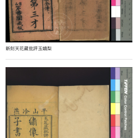
新刻天花藏批評玉嬌梨