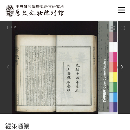
:::
1
/ 5
:::
經策通纂