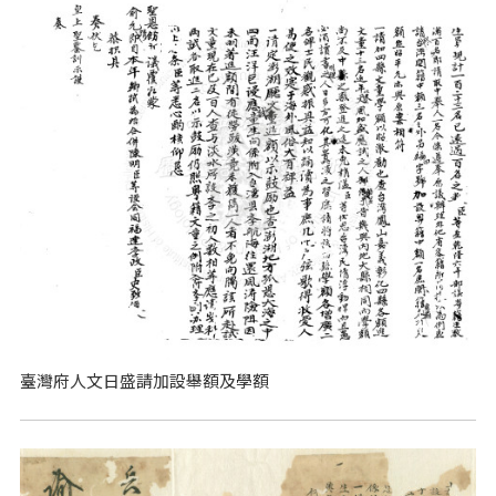
臺灣府人文日盛請加設舉額及學額