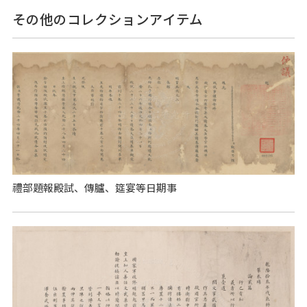
その他のコレクションアイテム
禮部題報殿試、傳臚、筵宴等日期事