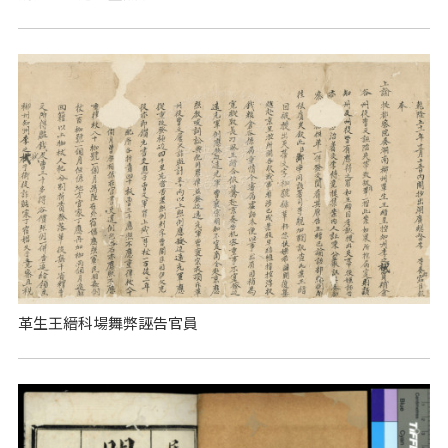
革生王縉科場舞弊誣告官員