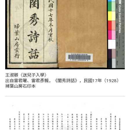
王淑卿〈送兒子入學〉
出自雷君曜、雷君彥輯，《閨秀詩話》，民國17年（1928）
掃葉山房石印本