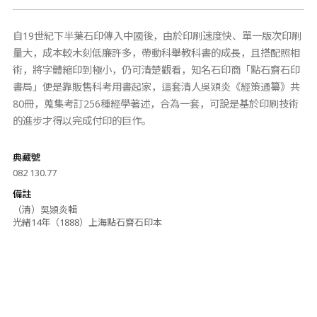
自19世紀下半葉石印傳入中國後，由於印刷速度快、單一版次印刷
量大，成本較木刻低廉許多，帶動科舉教科書的成長，且搭配照相
術，將字體縮印到極小，仍可清楚觀看，知名石印商「點石齋石印
書局」便是靠販售科考用書起家，這套清人吳熲炎《經策通纂》共
80冊，蒐集考訂256種經學著述，合為一套，可說是基於印刷技術
的進步才得以完成付印的巨作。
典藏號
082 130.77
備註
（清）吳熲炎輯
光緒14年（1888）上海點石齋石印本