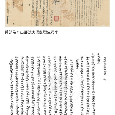
禮部為查出鄉試夾帶亂號生員事