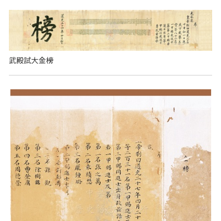
武殿試大金榜