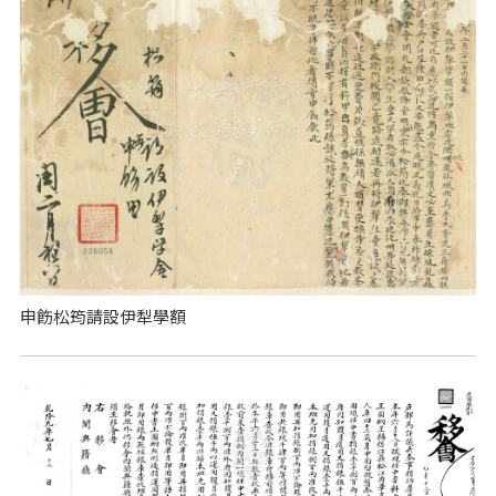
申飭松筠請設伊犁學額