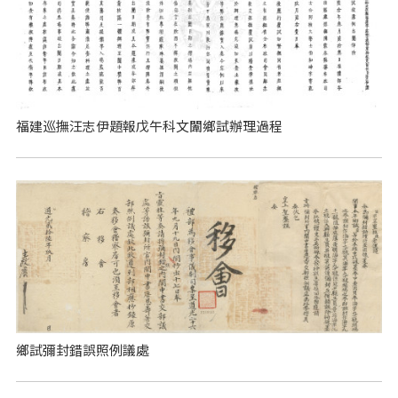
福建巡撫汪志伊題報戊午科文闈鄉試辦理過程
鄉試彌封錯誤照例議處