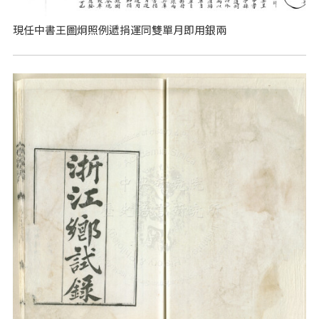
現任中書王圖炯照例遞捐運同雙單月即用銀兩