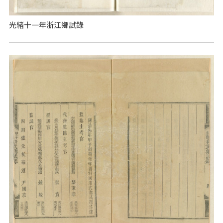
光緒十一年浙江鄉試錄