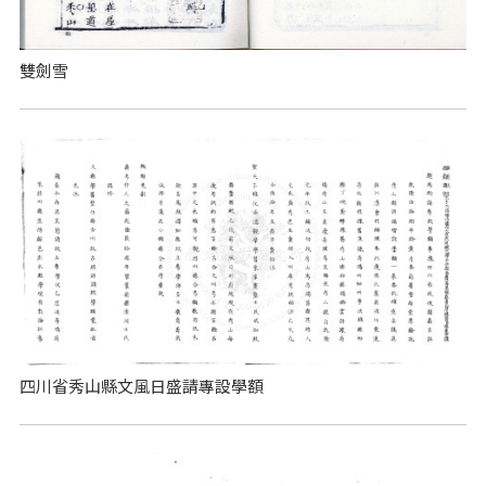
雙劍雪
四川省秀山縣文風日盛請專設學額