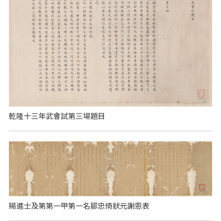
乾隆十三年武會試第三場題目
賜進士及第第一甲第一名鄒忠倚狀元謝恩表