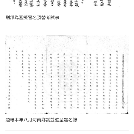
刑部為審擬冒名頂替考試事
題報本年八月河南鄉試並進呈題名錄