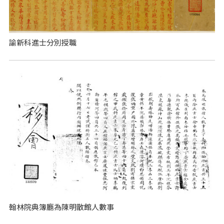
諭新科進士分別授職
翰林院典簿廳為陳明散館人數事