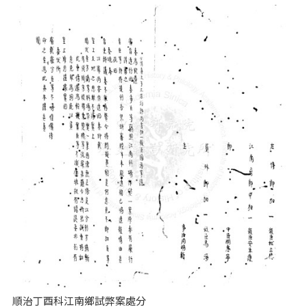
順治丁酉科江南鄉試弊案處分