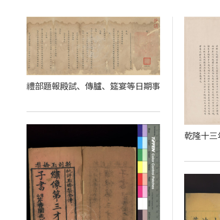
禮部題報殿試、傳臚、筵宴等日期事
乾隆十三