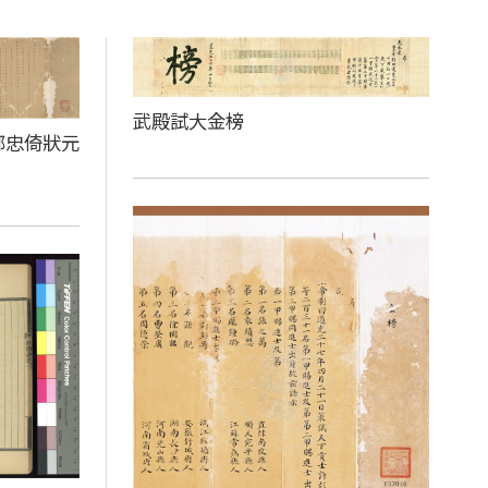
武殿試大金榜
鄒忠倚狀元