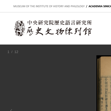
:::
1
/ 12