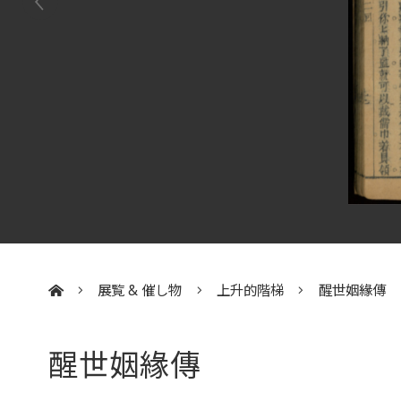
展覧 & 催し物
上升的階梯
醒世姻緣傳
:::
醒世姻緣傳