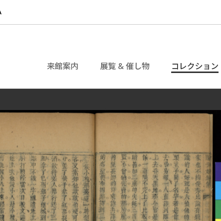
来館案内
展覧 & 催し物
コレクション