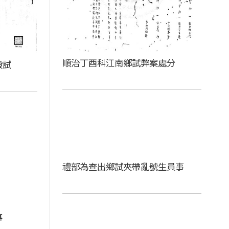
順治丁酉科江南鄉試弊案處分
殿試
禮部為查出鄉試夾帶亂號生員事
事