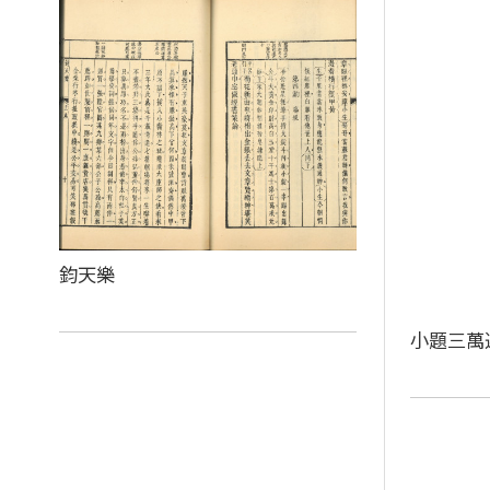
鈞天樂
小題三萬