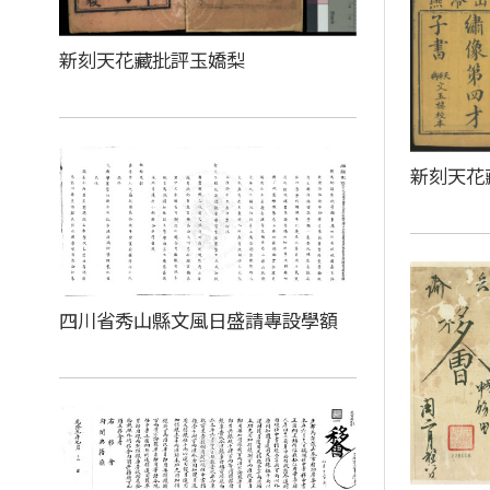
新刻天花藏批評玉嬌梨
新刻天花
四川省秀山縣文風日盛請專設學額