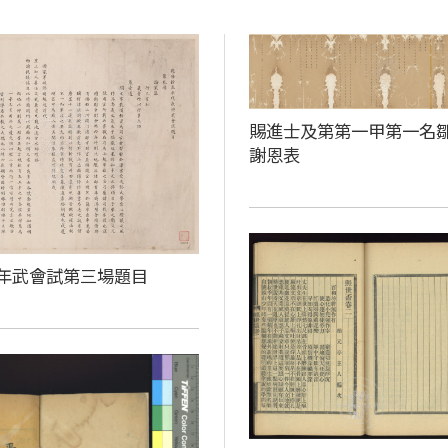
賜進士及第第一甲第一名
謝恩表
年武會試第三場題目