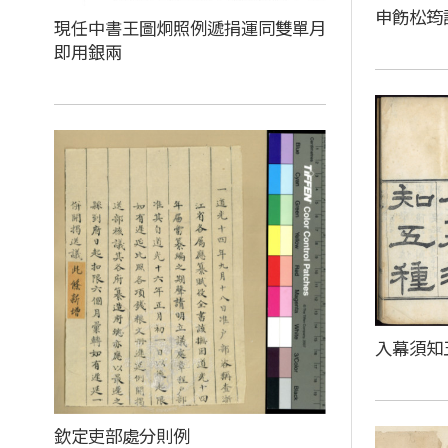
申飭松筠
現任中書王圖炯照例遞捐運同雙單月
即用銀兩
入幕須知
欽定吏部處分則例