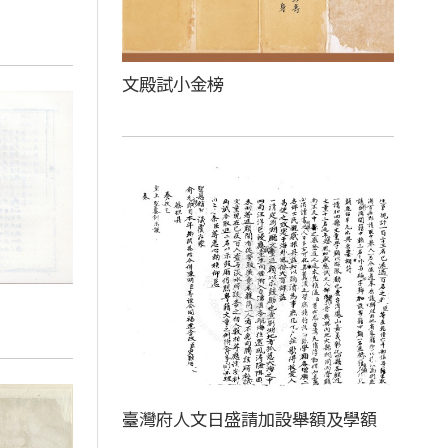
文殿試小金榜
臺灣府人文日盛請加設舉額及學額