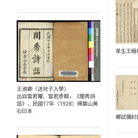
革生王縉
王淑卿〈送兒子入學〉
出自雷君曜、雷君彥輯，《閨秀詩
話》，民國17年（1928）掃葉山房
石印本
鄉試彌封