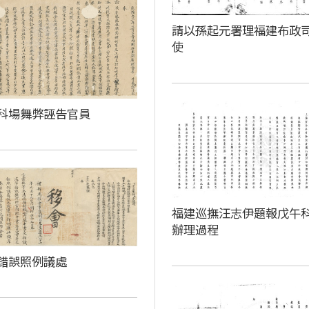
請以孫起元署理福建布政
使
科場舞弊誣告官員
福建巡撫汪志伊題報戊午
辦理過程
錯誤照例議處