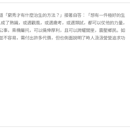
道「窮秀才有什麼治生的方法？」接著自答：「想有一件極好的生
…成了熟識，或遇觀風，或遇歲考，或遇類試，都可以仗他的力量，
公事，乘機屬托，可以僥倖厚利，且可以誇耀閭里，震壓鄉民。如
並不容易，需付出許多代價，但也側面說明了時人汲汲營營追求功