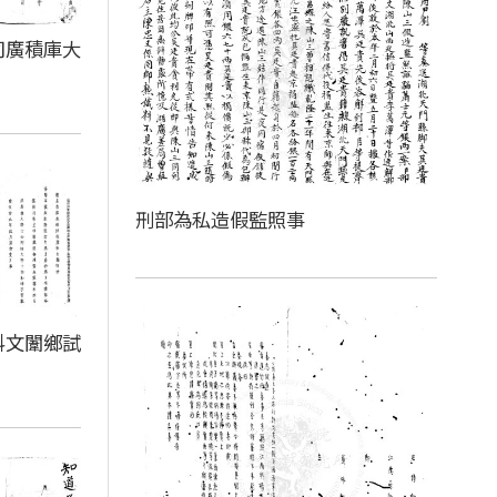
司廣積庫大
刑部為私造假監照事
科文闈鄉試