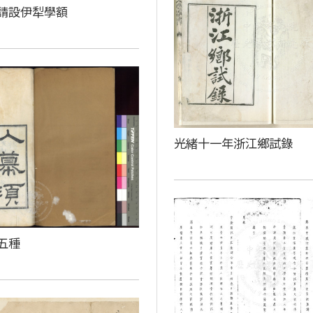
請設伊犁學額
光緒十一年浙江鄉試錄
五種