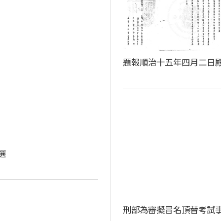
題報順治十五年四月二日
選
刑部為審擬冒名頂替考試