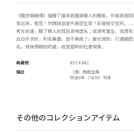
《醒世姻緣傳》描繪了諸多底層讀書人的醜態，作者直接問
意出來。看官！你猜說這是件甚麼生意？卻是結交官府。…
考在前邊，瞞了鄉人的耳目浪得虛名；或遇考童生，或遇有
此白手求財，利名兼盡，豈不美哉？」雖也提到，打通關節
名，背後預期的好處，或是當時的社會現象。
典藏號
857.4 882
備註
（清）西周生撰
同治9年（1870）刊本
その他のコレクションアイテム