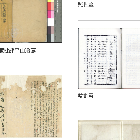
照世盃
藏批評平山冷燕
雙劍雪