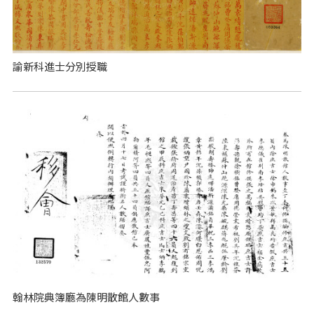
諭新科進士分別授職
翰林院典簿廳為陳明散館人數事