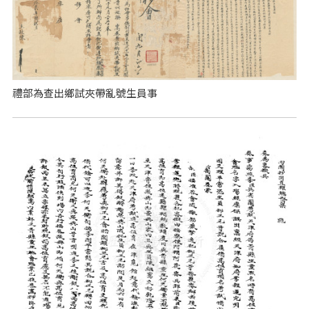
禮部為查出鄉試夾帶亂號生員事