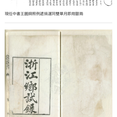
現任中書王圖炯照例遞捐運同雙單月即用銀兩