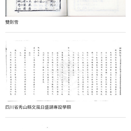
雙劍雪
四川省秀山縣文風日盛請專設學額