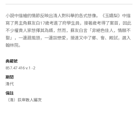
小說中描繪的情節反映出清人對科舉的各式想像。《玉嬌梨》中描
寫了男主角蘇友白17歲考進了府學生員，接著歲考得了案首，因此
不少權貴人家想擇其為婿，然而，蘇友白言「非絕色佳人，情願不
娶」，一邊避風頭，一邊談戀愛，接連又中了鄉、會、殿試，選入
翰林院。
典藏號
857.47 416 v.1 -2
期間
清代
備註
（清）荻岸散人編次