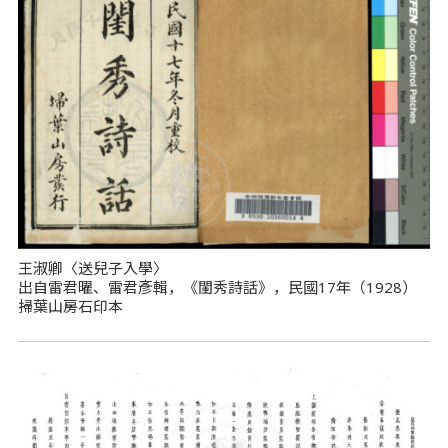
王淑卿〈送兒子入學〉
出自雷君曜、雷君彥輯，《閨秀詩話》，民國17年（1928）
掃葉山房石印本