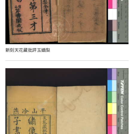
新刻天花藏批評玉嬌梨