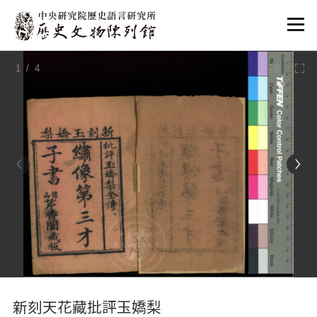
:::
1
/ 4
:::
新刻天花藏批評玉嬌梨