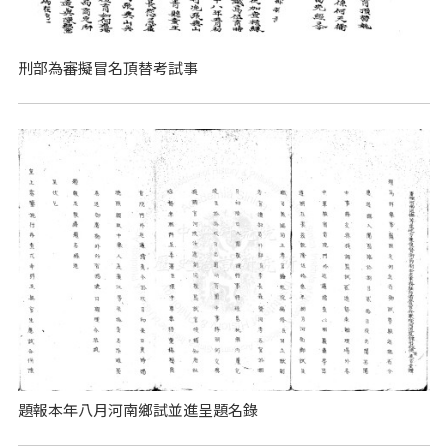
刑部為審擬冒名頂替考試事
題報本年八月河南鄉試並進呈題名錄