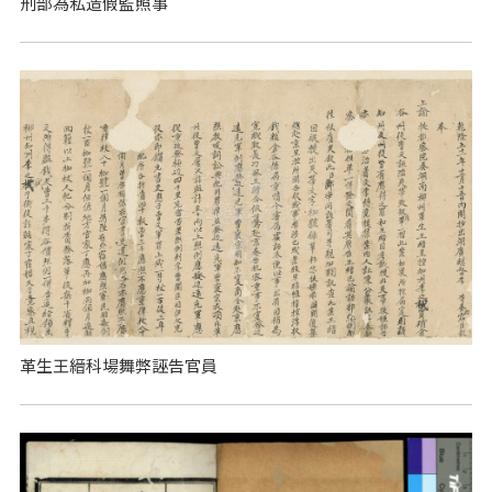
刑部為私造假監照事
革生王縉科場舞弊誣告官員