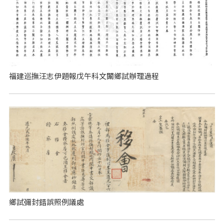
福建巡撫汪志伊題報戊午科文闈鄉試辦理過程
鄉試彌封錯誤照例議處