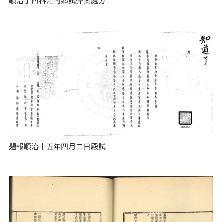
順治丁酉科江南鄉試弊案處分
題報順治十五年四月二日殿試