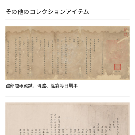
その他のコレクションアイテム
禮部題報殿試、傳臚、筵宴等日期事