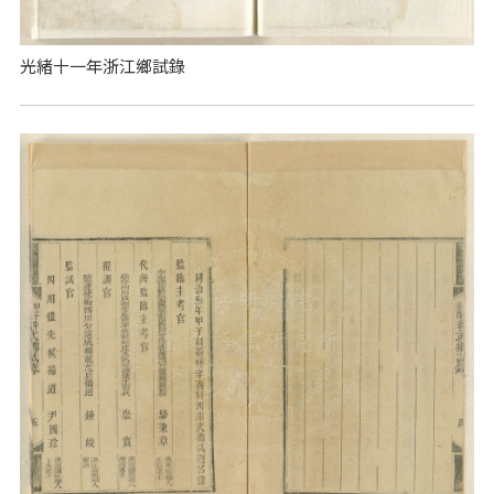
光緒十一年浙江鄉試錄