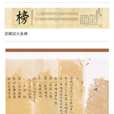
武殿試大金榜