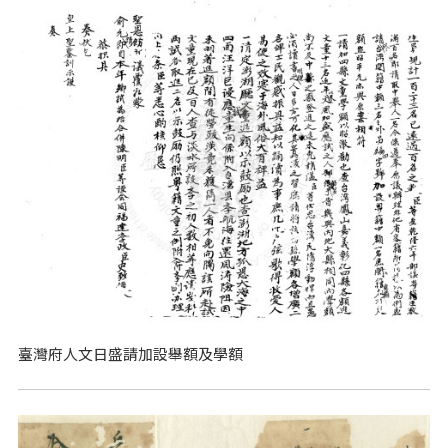
臺灣府人文日盛請加設舉額及學額