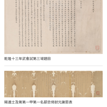
乾隆十三年武會試第三場題目
賜進士及第第一甲第一名鄒忠倚狀元謝恩表