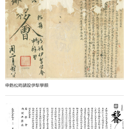
申飭松筠請設伊犁學額