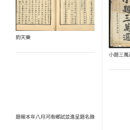
鈞天樂
小題三萬
題報本年八月河南鄉試並進呈題名錄