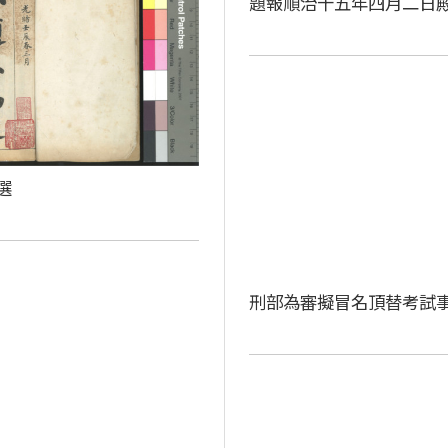
題報順治十五年四月二日
選
刑部為審擬冒名頂替考試