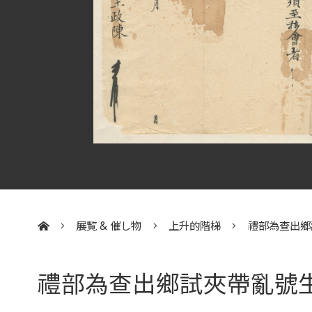
展覧 & 催し物
上升的階梯
禮部為查出鄉
:::
禮部為查出鄉試夾帶亂號