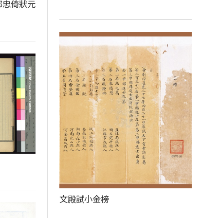
鄒忠倚狀元
文殿試小金榜