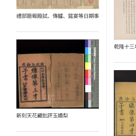
禮部題報殿試、傳臚、筵宴等日期事
乾隆十三
新刻天花藏批評玉嬌梨