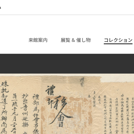
来館案内
展覧 & 催し物
コレクション