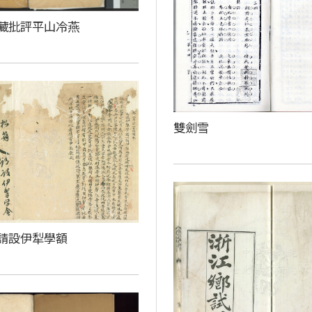
藏批評平山冷燕
雙劍雪
請設伊犁學額