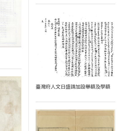
臺灣府人文日盛請加設舉額及學額