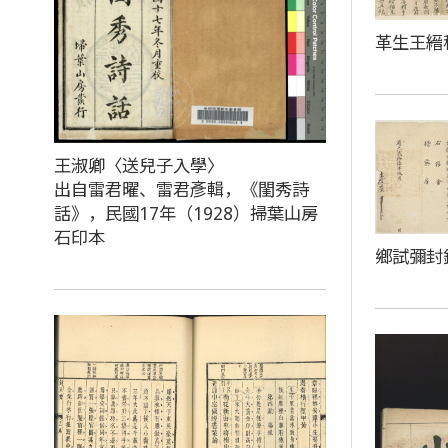
革生王縉
王淑卿〈送兒子入學〉
出自雷君曜、雷君彥輯，《閨秀詩
話》，民國17年（1928）掃葉山房
石印本
鄉試彌封