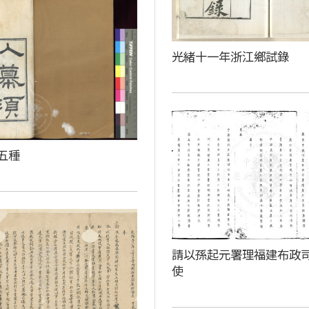
光緒十一年浙江鄉試錄
五種
請以孫起元署理福建布政
使