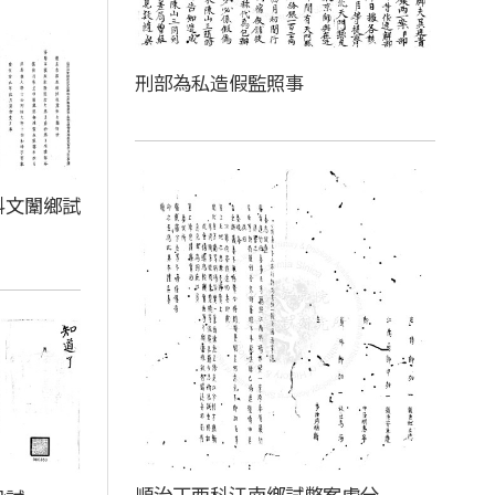
刑部為私造假監照事
科文闈鄉試
順治丁酉科江南鄉試弊案處分