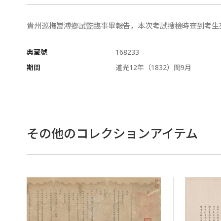
貴州巡撫嵩溥鄉試監臨事畢報告，本次考試搜檢時查到考生
典藏號
168233
期間
道光12年（1832）閏9月
その他のコレクションアイテム