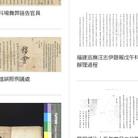
科場舞弊誣告官員
福建巡撫汪志伊題報戊午
辦理過程
錯誤照例議處