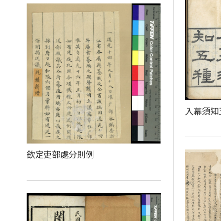
入幕須知
欽定吏部處分則例