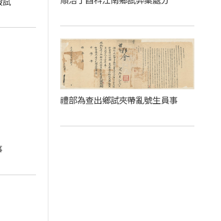
殿試
禮部為查出鄉試夾帶亂號生員事
事