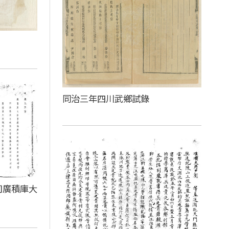
同治三年四川武鄉試錄
司廣積庫大