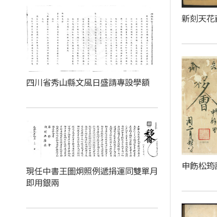
新刻天花
四川省秀山縣文風日盛請專設學額
申飭松筠
現任中書王圖炯照例遞捐運同雙單月
即用銀兩