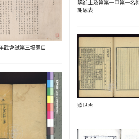
賜進士及第第一甲第一名
謝恩表
年武會試第三場題目
照世盃