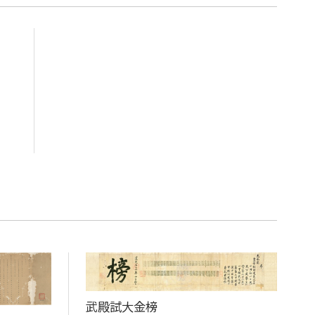
武殿試大金榜