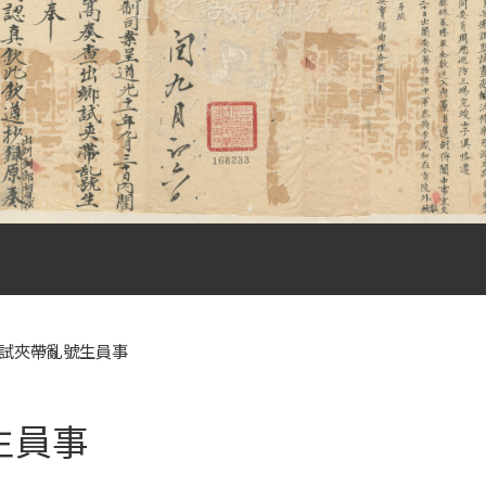
試夾帶亂號生員事
生員事