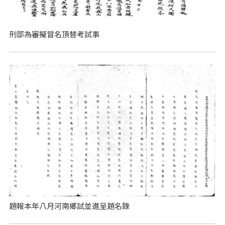
刑部為審擬冒名頂替考試事
題報本年八月河南鄉試並進呈題名錄