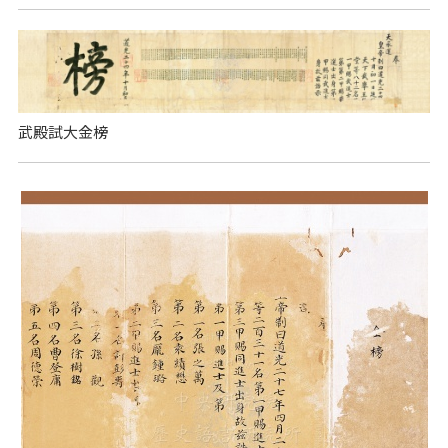
武殿試大金榜