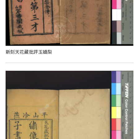
新刻天花藏批評玉嬌梨