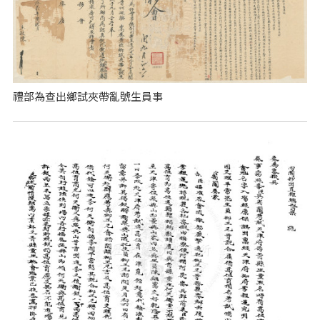
禮部為查出鄉試夾帶亂號生員事