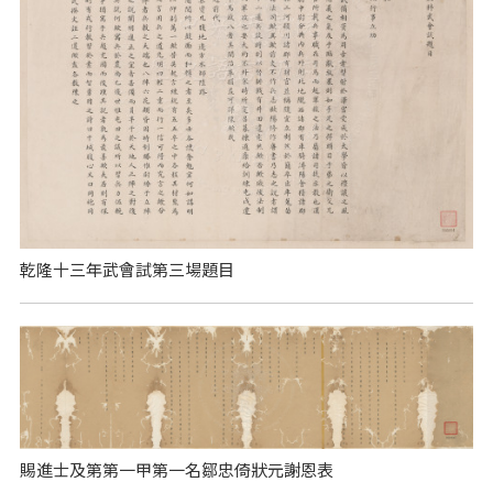
乾隆十三年武會試第三場題目
賜進士及第第一甲第一名鄒忠倚狀元謝恩表