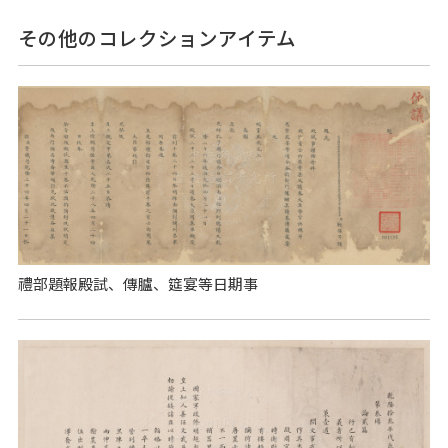
その他のコレクションアイテム
禮部題報殿試、傳臚、筵宴等日期事