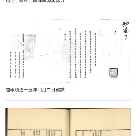
順治丁酉科江南鄉試弊案處分
題報順治十五年四月二日殿試