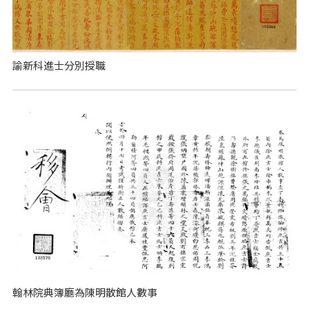
諭新科進士分別授職
翰林院典簿廳為陳明散館人數事