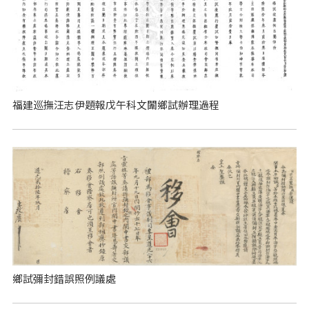
福建巡撫汪志伊題報戊午科文闈鄉試辦理過程
鄉試彌封錯誤照例議處