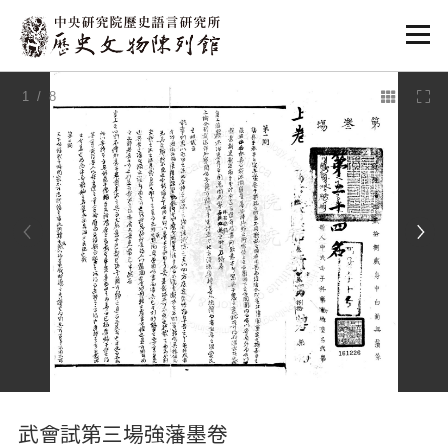
:::
1
/ 8
:::
武會試第三場強藩墨卷