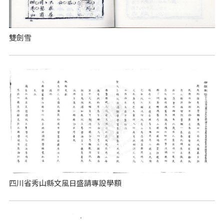
雙劍雪
四川省秀山縣文風日盛請專設學額