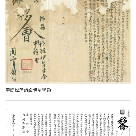
申飭松筠請設伊犁學額