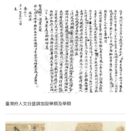
臺灣府人文日盛請加設舉額及學額