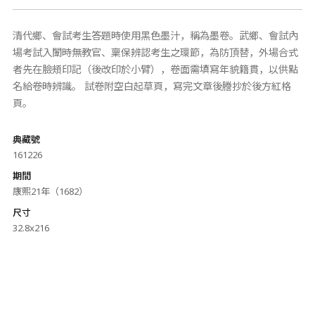
清代鄉、會試考生答題時使用黑色墨汁，稱為墨卷。武鄉、會試內
場考試入闈時無教官、稟保辨認考生之環節，為防頂替，外場合式
者先在臉頰印記（後改印於小臂），卷面需填寫年貌籍貫，以供點
名給卷時辨識。 試卷附空白起草頁，寫完文章後謄抄於後方紅格
頁。
典藏號
161226
期間
康熙21年（1682）
尺寸
32.8x216