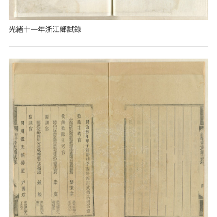
光緒十一年浙江鄉試錄