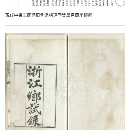
現任中書王圖炯照例遞捐運同雙單月即用銀兩