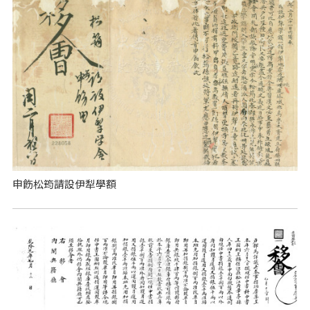
申飭松筠請設伊犁學額