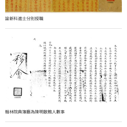
諭新科進士分別授職
翰林院典簿廳為陳明散館人數事