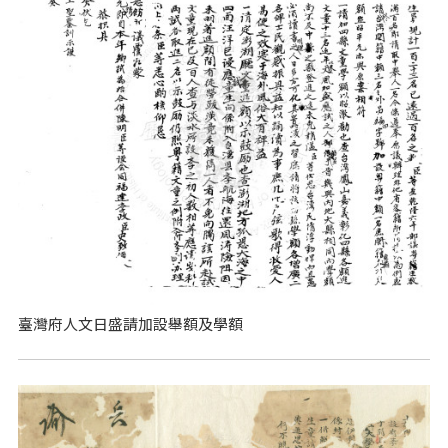
臺灣府人文日盛請加設舉額及學額