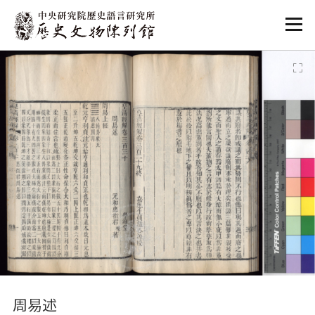
:::
:::
周易述