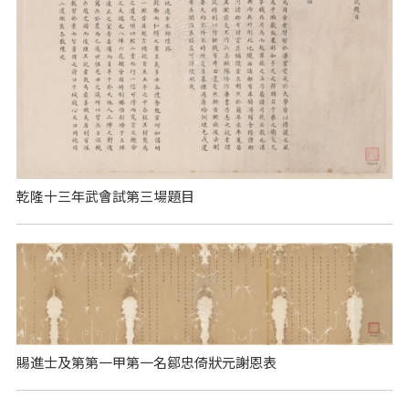
乾隆十三年武會試第三場題目
賜進士及第第一甲第一名鄒忠倚狀元謝恩表