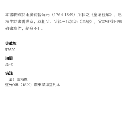
本書收錄於兩廣總督阮元（1764-1849）所輯之《皇清經解》。惠
棟生於書香世家，與祖父、父親三代皆治《易經》，父親死後回鄉
教書寫作，終身不仕。
典藏號
57620
期間
清代
備註
（清）惠棟撰
道光9年（1829）廣東學海堂刊本