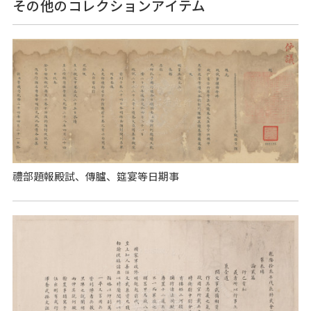
その他のコレクションアイテム
禮部題報殿試、傳臚、筵宴等日期事