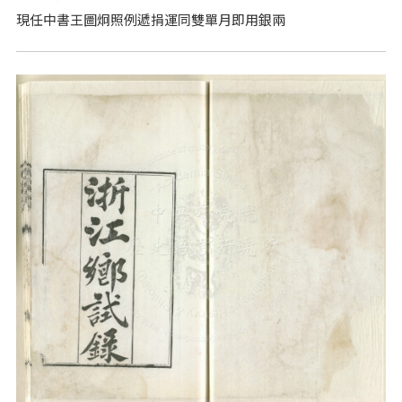
現任中書王圖炯照例遞捐運同雙單月即用銀兩