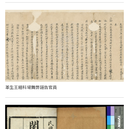
革生王縉科場舞弊誣告官員