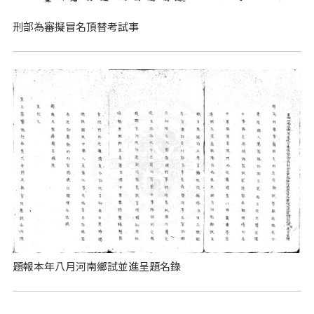
刑部為審擬冒名頂替考試事
題報本年八月河南鄉試並進呈題名錄