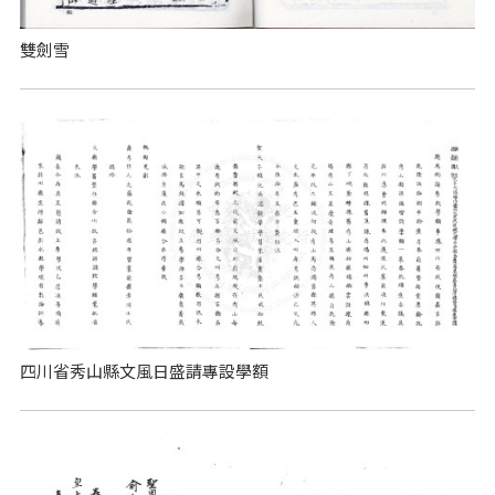
雙劍雪
四川省秀山縣文風日盛請專設學額