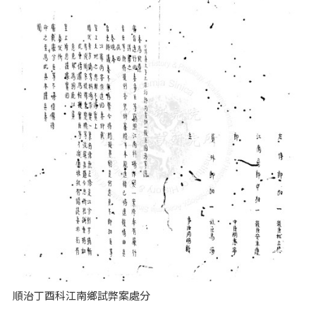
順治丁酉科江南鄉試弊案處分