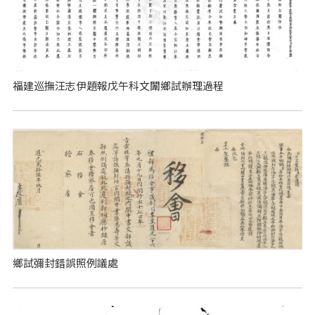
福建巡撫汪志伊題報戊午科文闈鄉試辦理過程
鄉試彌封錯誤照例議處