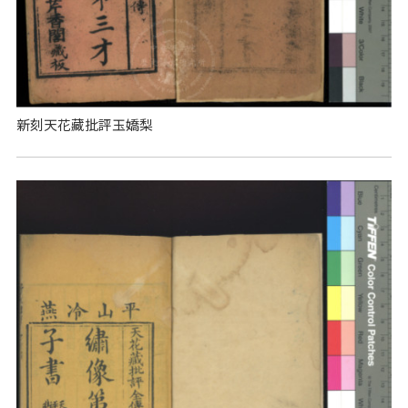
新刻天花藏批評玉嬌梨