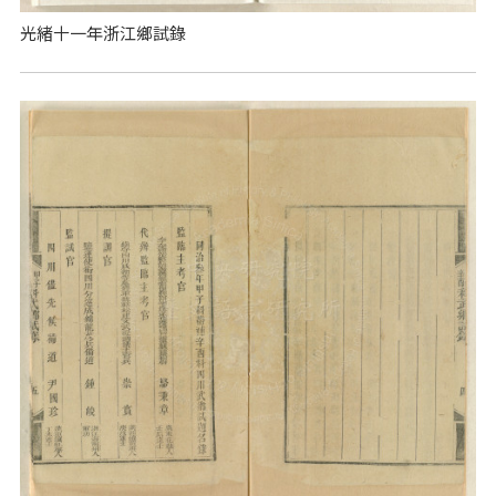
光緒十一年浙江鄉試錄