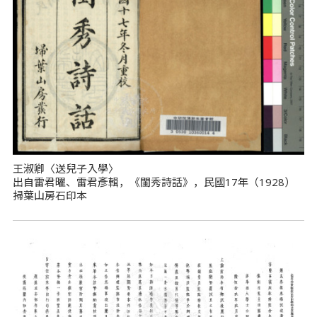
王淑卿〈送兒子入學〉
出自雷君曜、雷君彥輯，《閨秀詩話》，民國17年（1928）
掃葉山房石印本