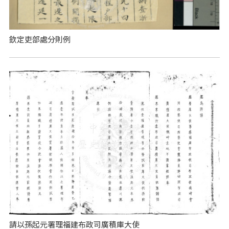
欽定吏部處分則例
請以孫起元署理福建布政司廣積庫大使