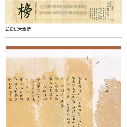
武殿試大金榜