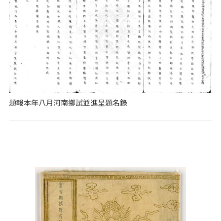
題報本年八月河南鄉試並進呈題名錄