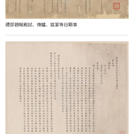
禮部題報殿試、傳臚、筵宴等日期事