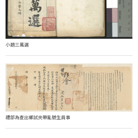
小題三萬選
禮部為查出鄉試夾帶亂號生員事