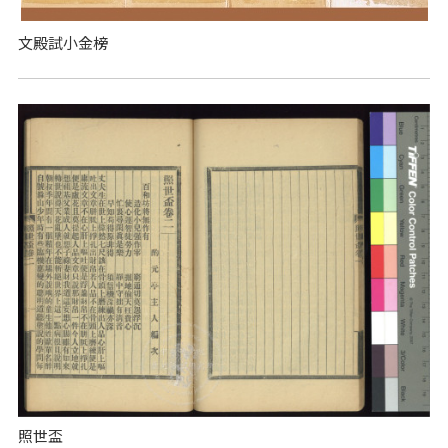
文殿試小金榜
照世盃