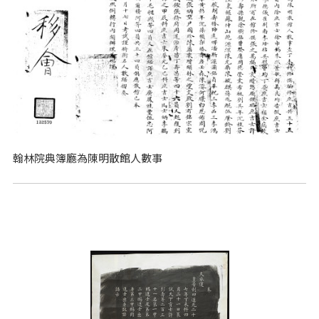
翰林院典簿廳為陳明散館人數事