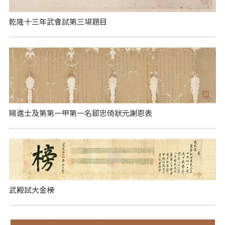
乾隆十三年武會試第三場題目
賜進士及第第一甲第一名鄒忠倚狀元謝恩表
武殿試大金榜