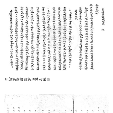
刑部為審擬冒名頂替考試事