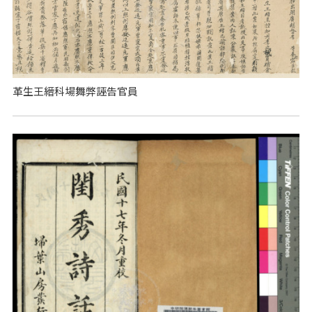
革生王縉科場舞弊誣告官員