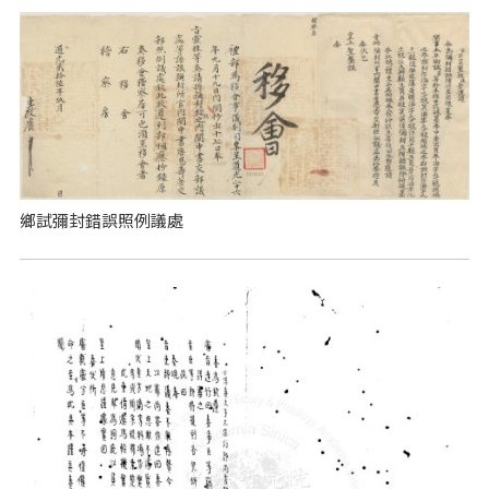
鄉試彌封錯誤照例議處