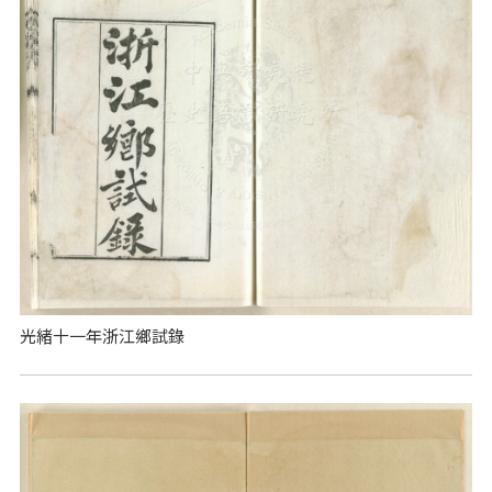
光緒十一年浙江鄉試錄