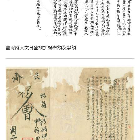
臺灣府人文日盛請加設舉額及學額