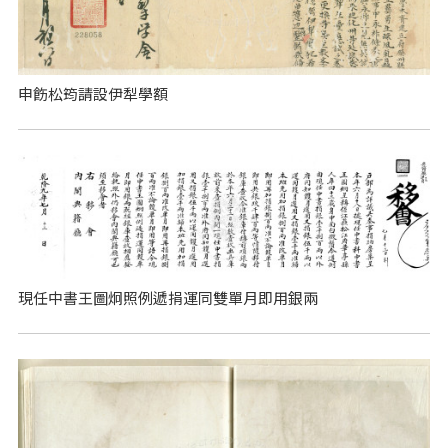
申飭松筠請設伊犁學額
現任中書王圖炯照例遞捐運同雙單月即用銀兩