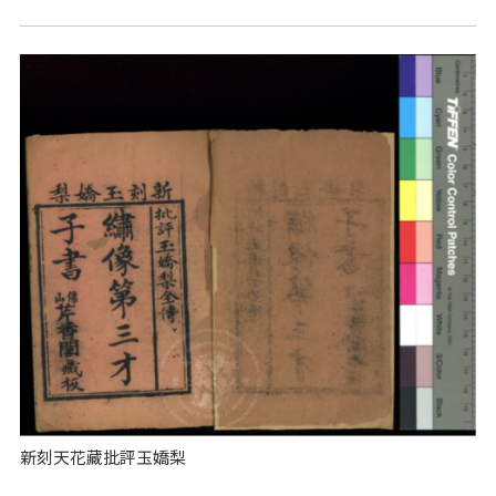
新刻天花藏批評玉嬌梨