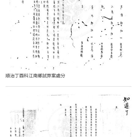
順治丁酉科江南鄉試弊案處分