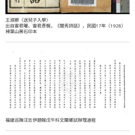
王淑卿〈送兒子入學〉
出自雷君曜、雷君彥輯，《閨秀詩話》，民國17年（1928）
掃葉山房石印本
福建巡撫汪志伊題報戊午科文闈鄉試辦理過程