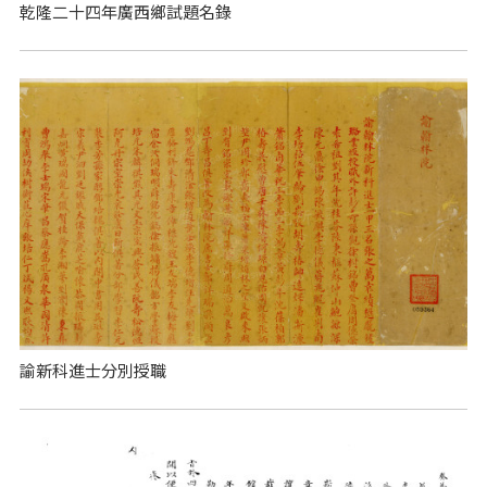
乾隆二十四年廣西鄉試題名錄
諭新科進士分別授職