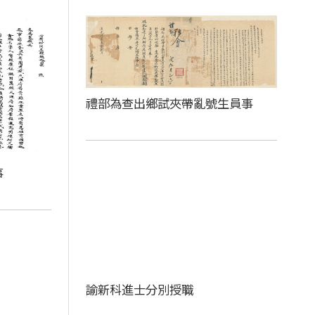
禮部為查出鄉試夾帶亂號生員事
事
諭新科進士分別授職