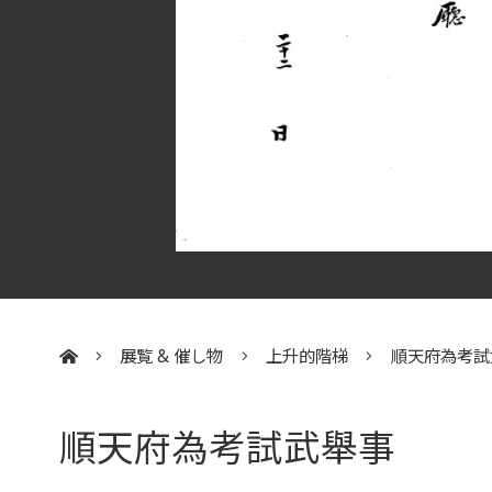
展覧 & 催し物
上升的階梯
順天府為考試
:::
順天府為考試武舉事