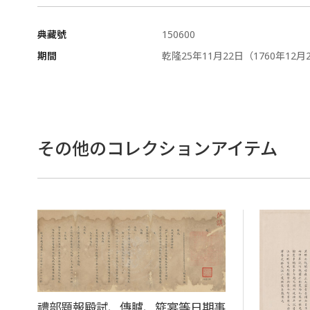
典藏號
150600
期間
乾隆25年11月22日（1760年12月
その他のコレクションアイテム
禮部題報殿試、傳臚、筵宴等日期事