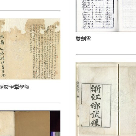
雙劍雪
請設伊犁學額