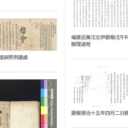
福建巡撫汪志伊題報戊午
辦理過程
錯誤照例議處
題報順治十五年四月二日