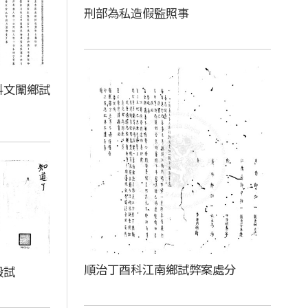
刑部為私造假監照事
科文闈鄉試
順治丁酉科江南鄉試弊案處分
殿試