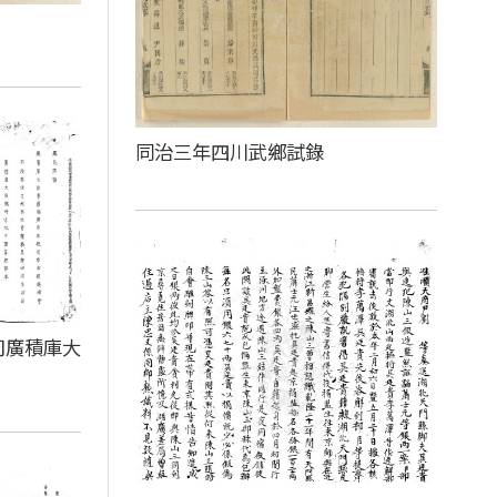
同治三年四川武鄉試錄
司廣積庫大