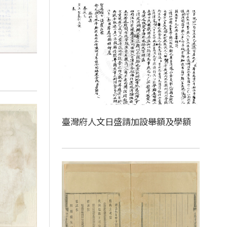
臺灣府人文日盛請加設舉額及學額