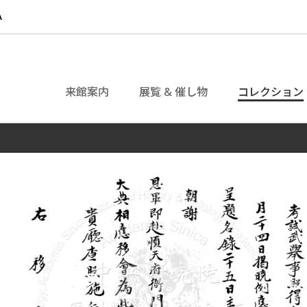
来館案内
展覧 & 催し物
コレクション