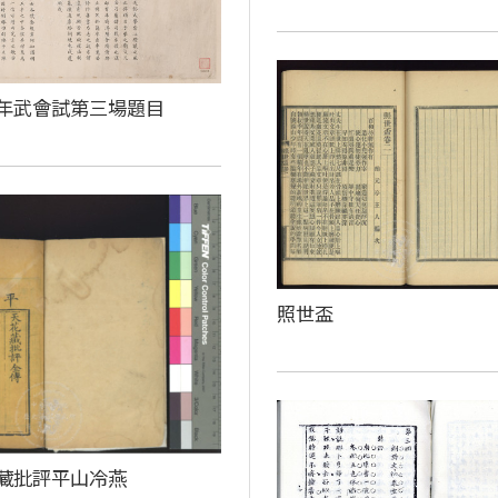
年武會試第三場題目
照世盃
藏批評平山冷燕