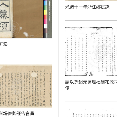
光緒十一年浙江鄉試錄
五種
請以孫起元署理福建布政
使
科場舞弊誣告官員