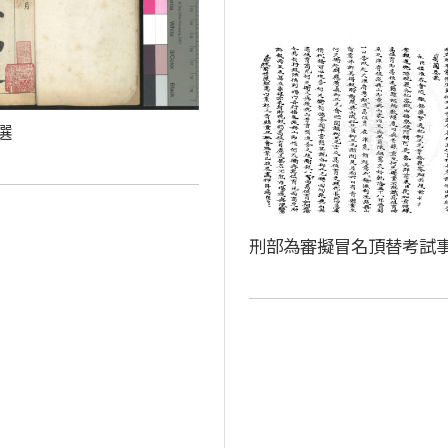
選
刑部為審擬冒名頂替考試