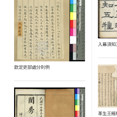
入幕須知
欽定吏部處分則例
革生王縉