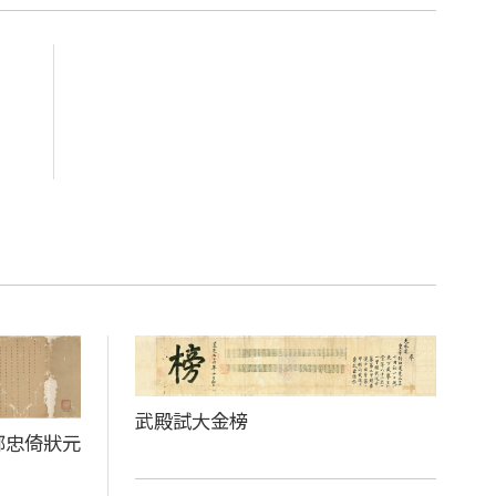
武殿試大金榜
鄒忠倚狀元