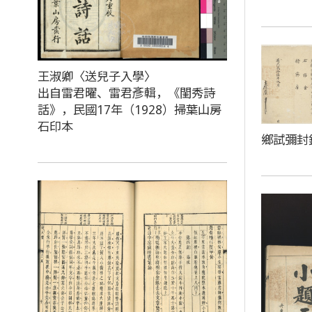
王淑卿〈送兒子入學〉
出自雷君曜、雷君彥輯，《閨秀詩
話》，民國17年（1928）掃葉山房
石印本
鄉試彌封