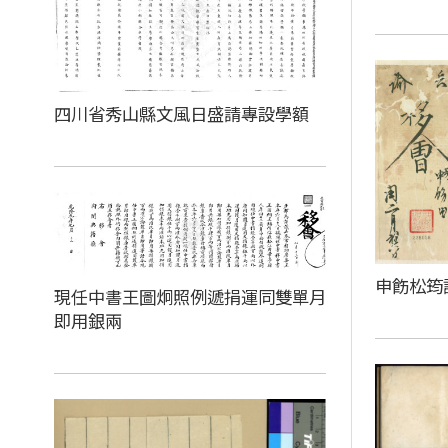
四川省秀山縣文風日盛請專設學額
申飭松筠
現任中書王圖炯照例遞捐運同雙單月
即用銀兩