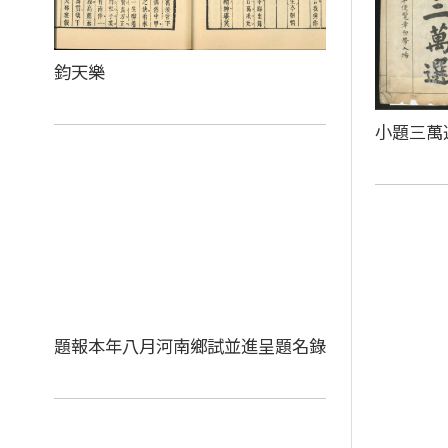
鈞天樂
小題三萬
題報本年八月河南鄉試並進呈題名錄