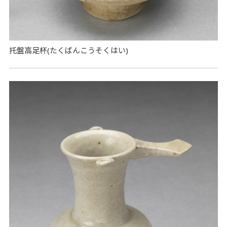
托盤高足杯(たくばんこうそくはい)