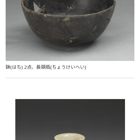
鉢(はち) 2点、長頸瓶(ちょうけいへい)