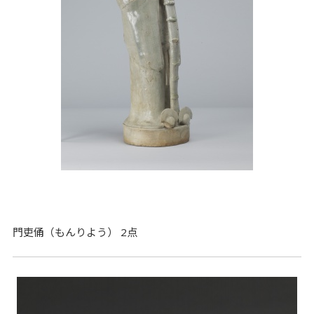
門吏俑（もんりよう） 2点