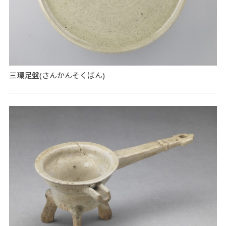
三環足盤(さんかんそくばん)