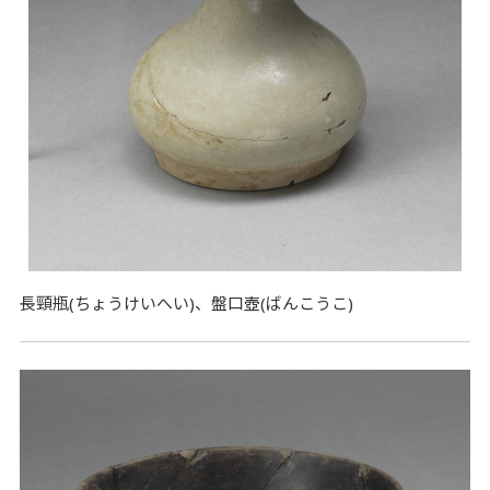
長頸瓶(ちょうけいへい)、盤口壺(ばんこうこ)