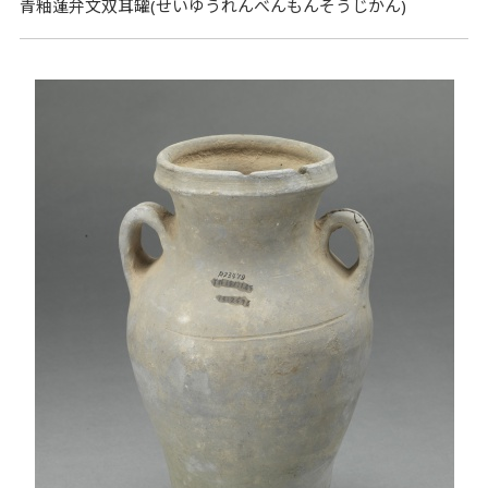
青釉蓮弁文双耳罐(せいゆうれんべんもんそうじかん)