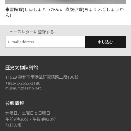
朱書陶罐(しゅしょとうかん)、直腹小罐(ちょくふくしょうか
ん)
ニュースレターに登録する
申し込む
:::
歷史文物陳列館
11529 臺北市南港區研究院路二段130號
+886-2-2652-3180
museum@asihp.net
参観情報
水曜日、土曜日と日曜日
午前9時30分 - 午後4時30分
無料入場