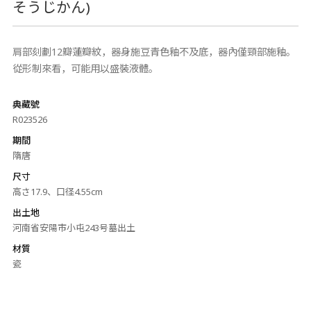
そうじかん)
肩部刻劃12瓣蓮瓣紋，器身施豆青色釉不及底，器內僅頸部施釉。
從形制來看，可能用以盛裝液體。
典藏號
R023526
期間
隋唐
尺寸
高さ17.9、口径4.55cm
出土地
河南省安陽市小屯243号墓出土
材質
瓷