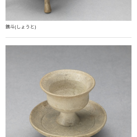
鐎斗(しょうと)