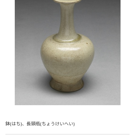
鉢(はち)、長頸瓶(ちょうけいへい)