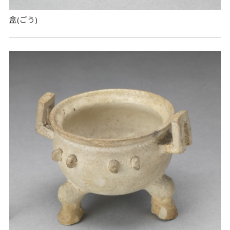
盒(ごう)