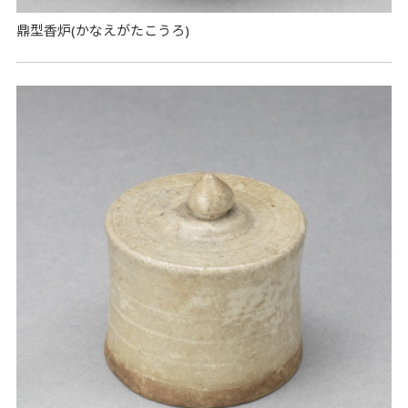
鼎型香炉(かなえがたこうろ)