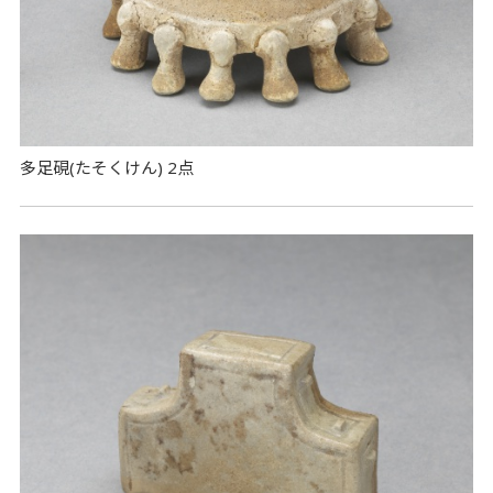
多足硯(たそくけん) 2点