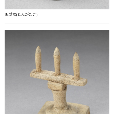
囤型器(とんがたき)