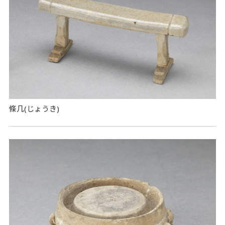
條几(じょうき)