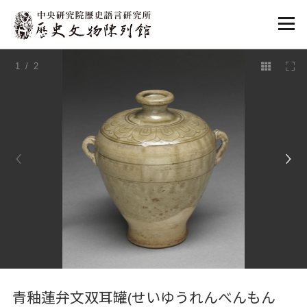
:::
1
/ 2
:::
青釉蓮弁文双耳罐(せいゆうれんべんもん