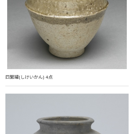
四繋罐(しけいかん) 4点