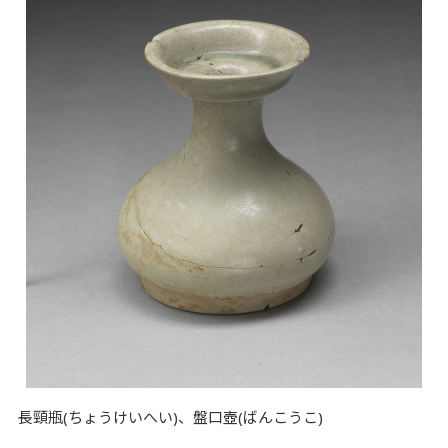
長頸瓶(ちょうけいへい)、盤口壺(ばんこうこ)