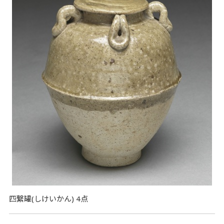
四繋罐(しけいかん) 4点