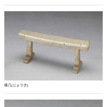
條几(じょうき)