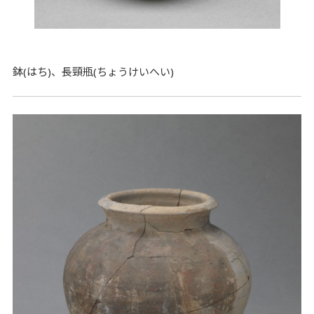
鉢(はち)、長頸瓶(ちょうけいへい)