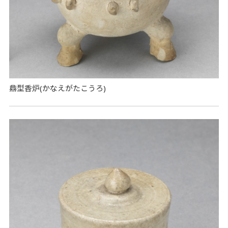
鼎型香炉(かなえがたこうろ)