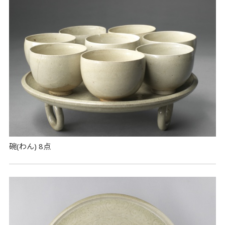
碗(わん) 8点