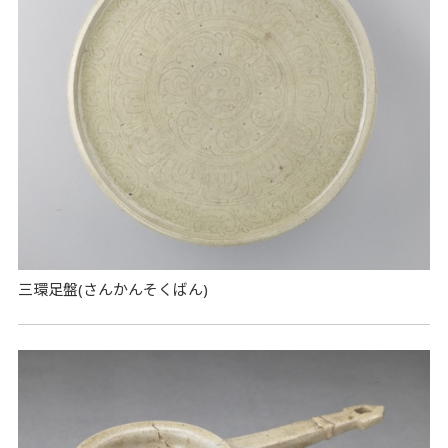
三環足盤(さんかんそくばん)