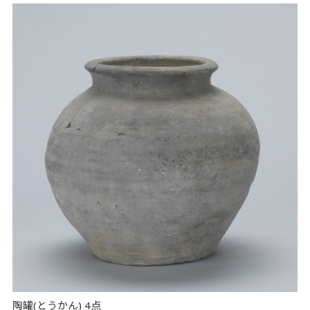
陶罐(とうかん) 4点