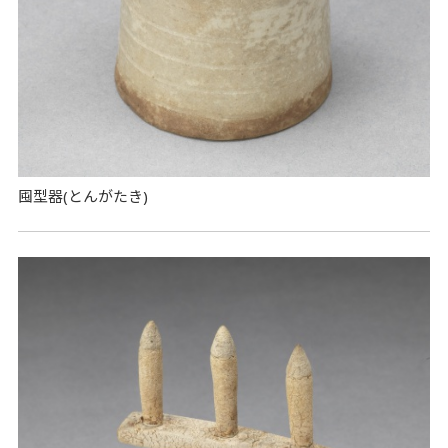
囤型器(とんがたき)