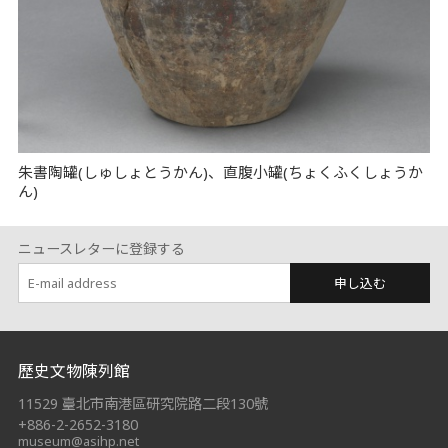
朱書陶罐(しゅしょとうかん)、直腹小罐(ちょくふくしょうか
ん)
ニュースレターに登録する
申し込む
:::
歷史文物陳列館
11529 臺北市南港區研究院路二段130號
+886-2-2652-3180
museum@asihp.net