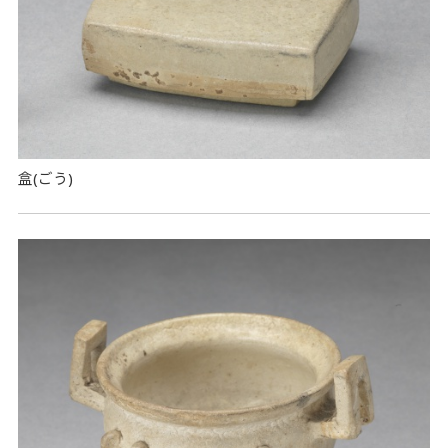
盒(ごう)