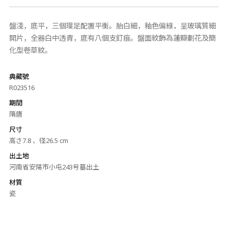
盤淺，底平，三個環足配置平衡。胎白細，釉色偏綠，呈玻璃質細
開片，全器白中透青，底有八個支釘痕。盤面紋飾為蓮瓣劃花及簡
化型卷草紋。
典藏號
R023516
期間
隋唐
尺寸
高さ7.8 、径26.5 cm
出土地
河南省安陽市小屯243号墓出土
材質
瓷