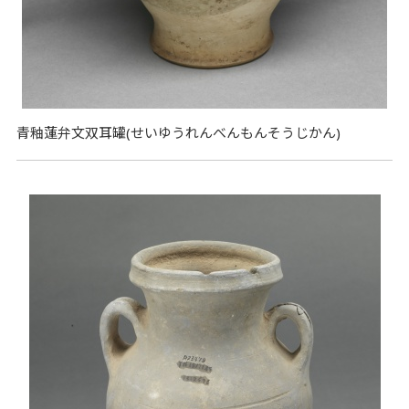
青釉蓮弁文双耳罐(せいゆうれんべんもんそうじかん)