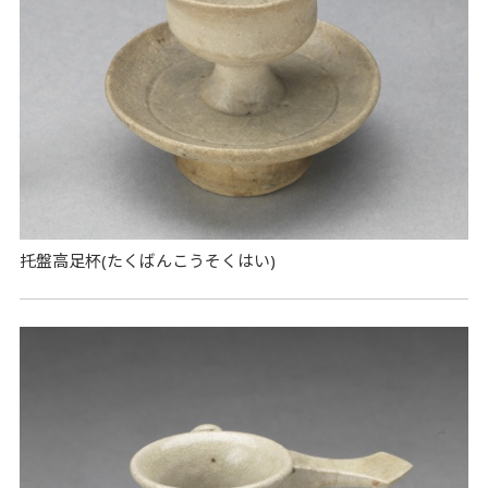
托盤高足杯(たくばんこうそくはい)