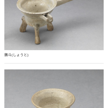
鐎斗(しょうと)