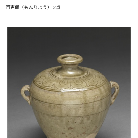
門吏俑（もんりよう） 2点