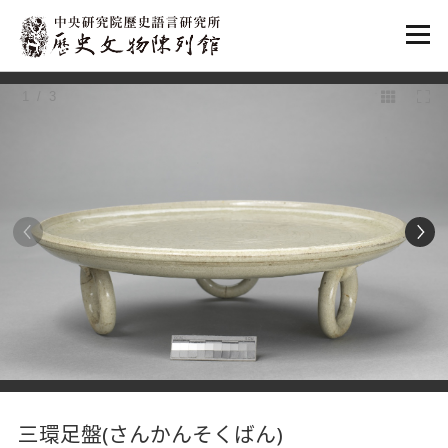
:::
1
/ 3
:::
三環足盤(さんかんそくばん)