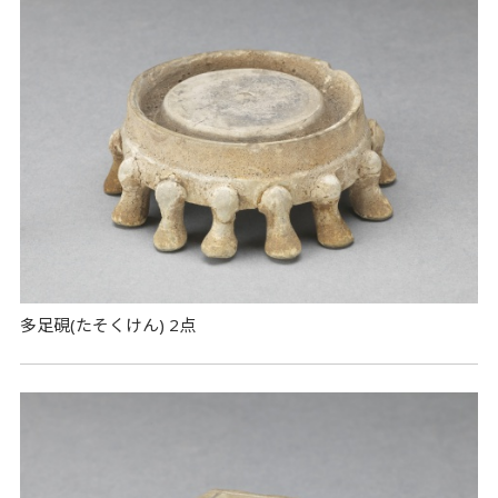
多足硯(たそくけん) 2点