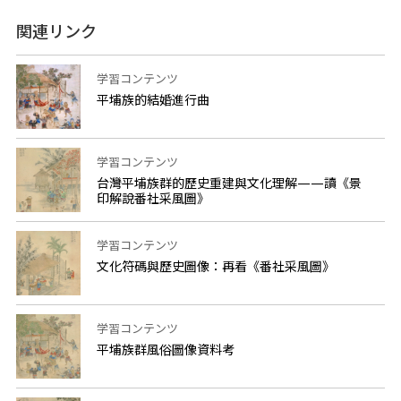
関連リンク
学習コンテンツ
平埔族的結婚進行曲
学習コンテンツ
台灣平埔族群的歷史重建與文化理解——讀《景
印解說番社采風圖》
学習コンテンツ
文化符碼與歷史圖像：再看《番社采風圖》
学習コンテンツ
平埔族群風俗圖像資料考