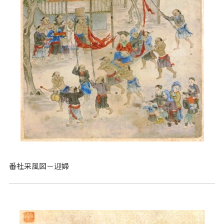
番社采風図－迎婦