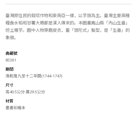
臺灣原住民的栽培作物和東南亞一樣，以芋頭為主。臺灣主要兩種
糧食水稻和甘薯大概都是漢人傳來的。本圖畫鳳山縣「內山生番」
挖土種芋。圖中人物穿鹿皮衣，蓄「頭陀式」髮型，是「生番」的
象徵。
典藏號
85361
期間
清乾隆九至十二年間(1744-1747)
尺寸
高40.5公分 廣29.5公分
材質
墨書彩繪本