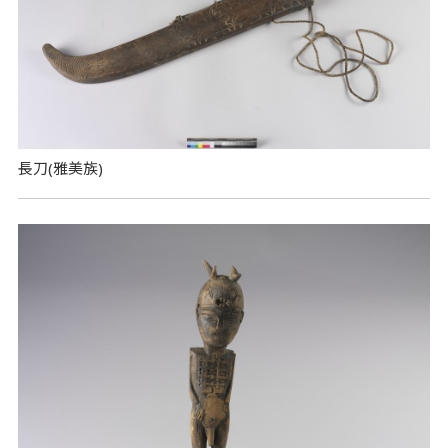
長刀(雅美族)