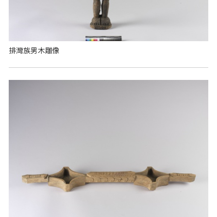
排灣族男木雕像