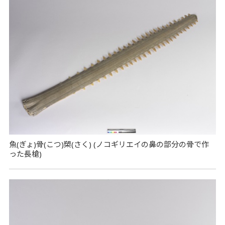
魚(ぎょ)骨(こつ)槊(さく) (ノコギリエイの鼻の部分の骨で作
った長槍)