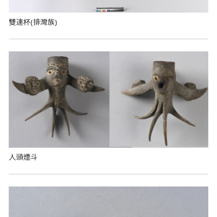
雙連杯(排灣族)
人頭煙斗