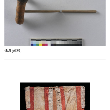
煙斗(邵族)