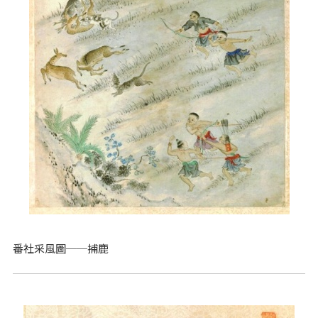
番社采風圖──捕鹿