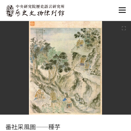
:::
:::
番社采風圖──種芋