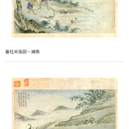
番社采風図－捕魚