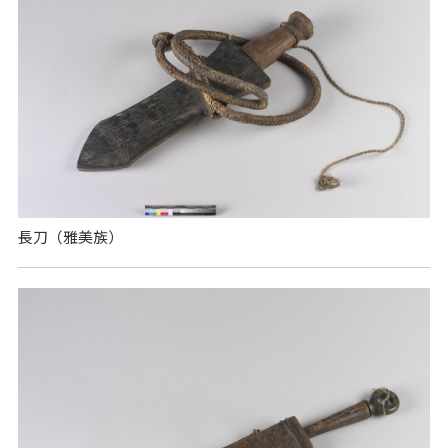
長刀（雅美族）