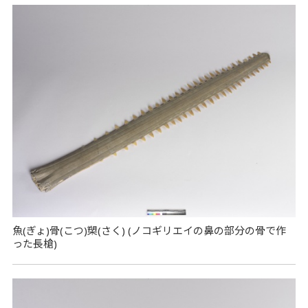
魚(ぎょ)骨(こつ)槊(さく) (ノコギリエイの鼻の部分の骨で作
った長槍)