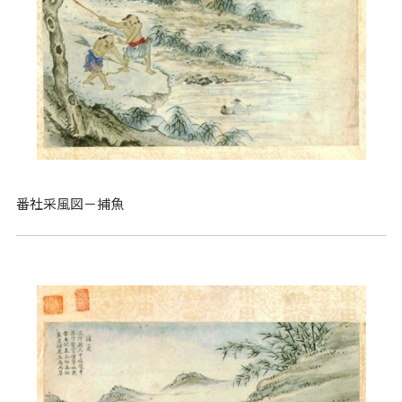
番社采風図－捕魚