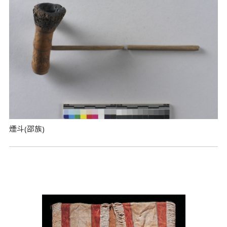
煙斗(邵族)