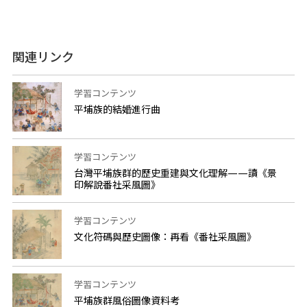
関連リンク
学習コンテンツ
平埔族的結婚進行曲
学習コンテンツ
台灣平埔族群的歷史重建與文化理解——讀《景
印解說番社采風圖》
学習コンテンツ
文化符碼與歷史圖像：再看《番社采風圖》
学習コンテンツ
平埔族群風俗圖像資料考