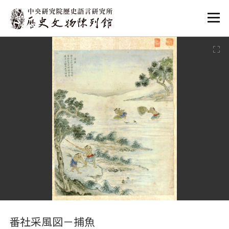
:::
:::
番社采風図－捕魚