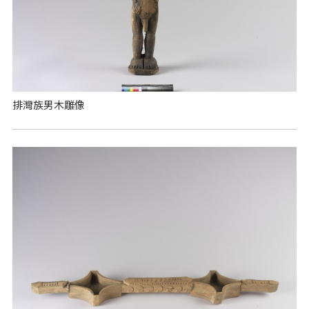
排灣族男木雕像