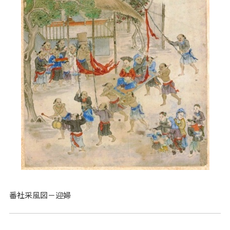
番社采風図－迎婦