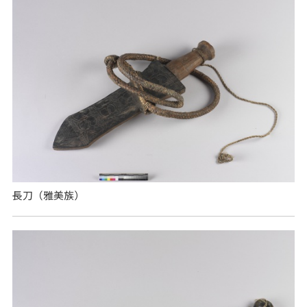
長刀（雅美族）