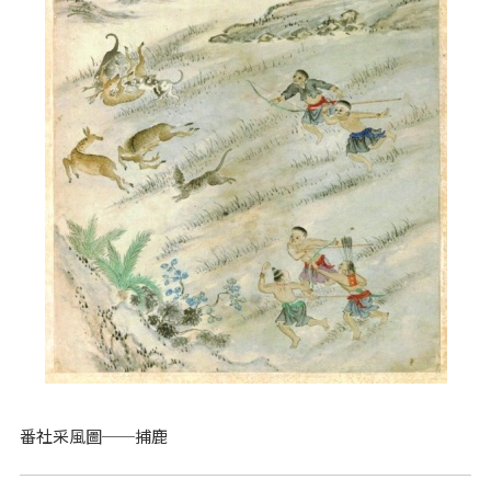
番社采風圖──捕鹿