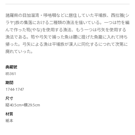
諸羅県の目加溜湾・哆咯嘓などに居住していた平埔族、西拉雅(シ
ラヤ)族の集落における二種類の漁法を描いている。一つは竹を編
んで作った笱(やな)を使用する漁法、もう一つは弓矢を使用する
漁法である。笱や弓矢で捕った魚は腰に提げた魚籠に入れて持ち
帰った。弓矢による漁は平埔族が漢人に同化するにつれて次第に
廃れていった。
典藏號
85361
期間
1744-1747
尺寸
縦40.5cm×横29.5cm
材質
紙本