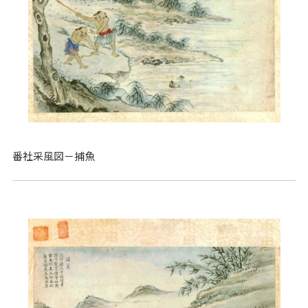
番社采風図－捕魚