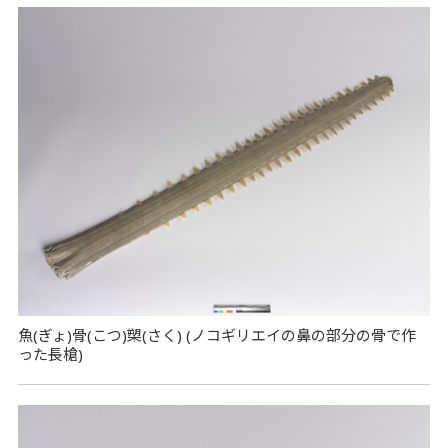
魚(ぎょ)骨(こつ)槊(さく) (ノコギリエイの鼻の部分の骨で作
った長槍)