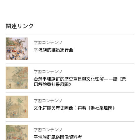
関連リンク
学習コンテンツ
平埔族的結婚進行曲
学習コンテンツ
台灣平埔族群的歷史重建與文化理解——讀《景
印解說番社采風圖》
学習コンテンツ
文化符碼與歷史圖像：再看《番社采風圖》
学習コンテンツ
平埔族群風俗圖像資料考