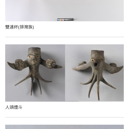
雙連杯(排灣族)
人頭煙斗