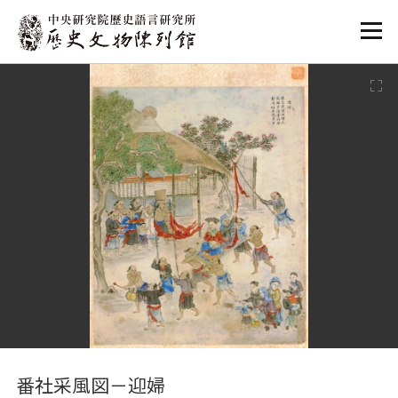
:::
:::
番社采風図－迎婦