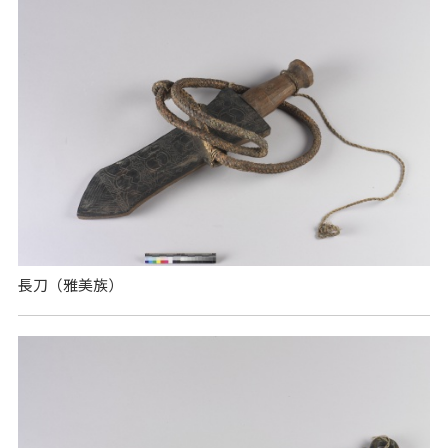
長刀（雅美族）