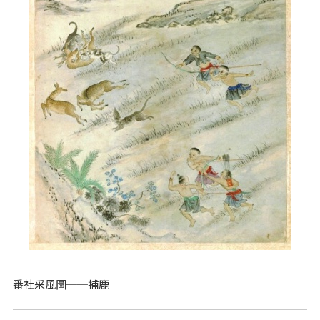
番社采風圖──捕鹿