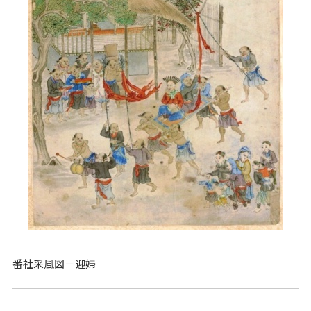
番社采風図－迎婦