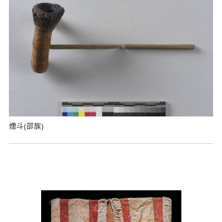
煙斗(邵族)