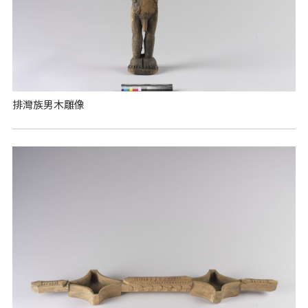
排灣族男木雕像