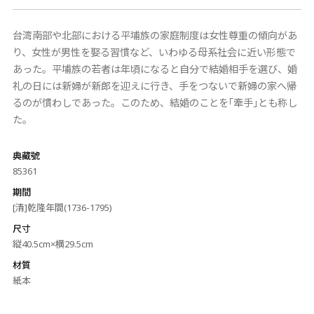
台湾南部や北部における平埔族の家庭制度は女性尊重の傾向があ
り、女性が男性を娶る習慣など、いわゆる母系社会に近い形態で
あった。平埔族の若者は年頃になると自分で結婚相手を選び、婚
礼の日には新婦が新郎を迎えに行き、手をつないで新婦の家へ帰
るのが慣わしであった。このため、結婚のことを｢牽手｣とも称し
た。
典藏號
85361
期間
[清]乾隆年間(1736-1795)
尺寸
縦40.5cm×横29.5cm
材質
紙本