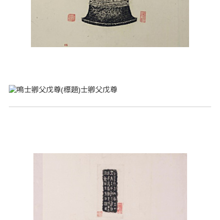
士卿父戊尊