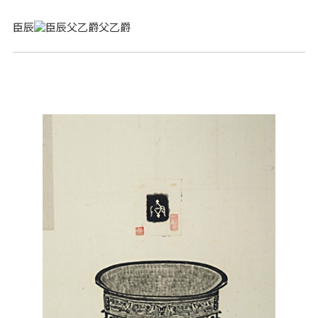
臣辰
父乙爵