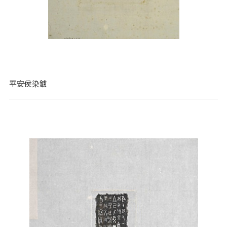
平安侯染鑪