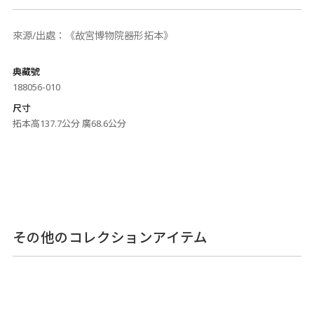
來源/出處：《故宮博物院器形拓本》
典藏號
188056-010
尺寸
拓本高137.7公分 廣68.6公分
その他のコレクションアイテム