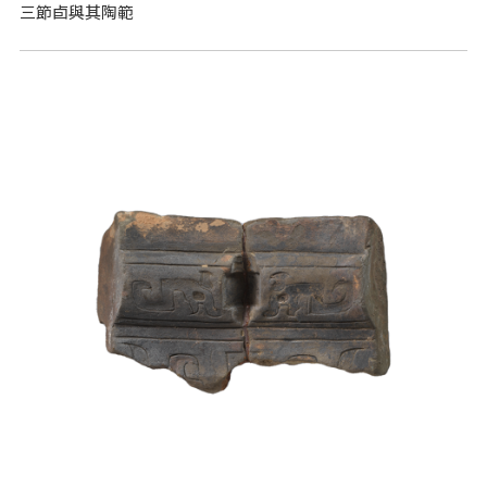
三節卣與其陶範