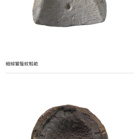
細線饕餮紋觚範