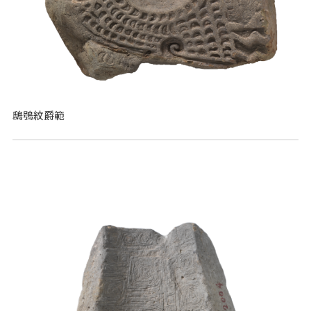
鴟鴞紋爵範