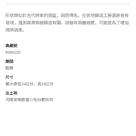
形狀類似於古代將軍的頭盔，因而得名。在各地鑄造工房遺跡皆有
發現，推測與青銅器鑄造有關。該器有兩層器壁，可能是為了增加
隔熱效果。
典藏號
R000225
期間
殷商
尺寸
最大直徑24公分，高34公分
出土地
河南安陽殷墟小屯93號灰坑