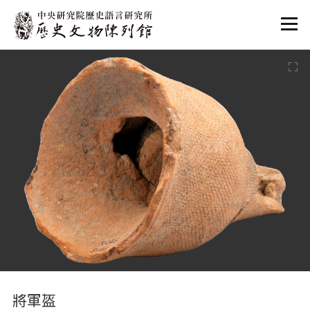
:::
:::
將軍盔