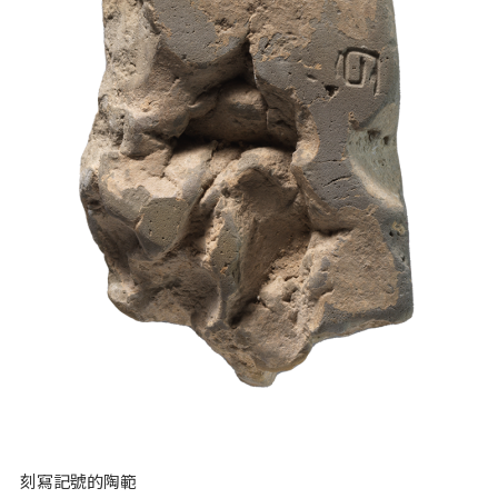
刻寫記號的陶範