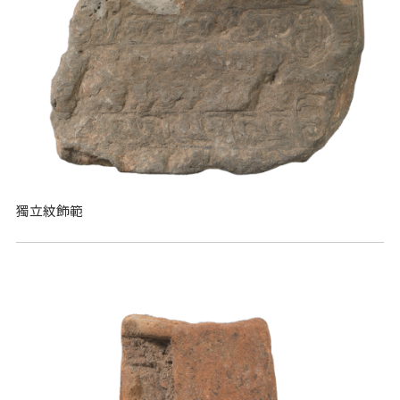
獨立紋飾範