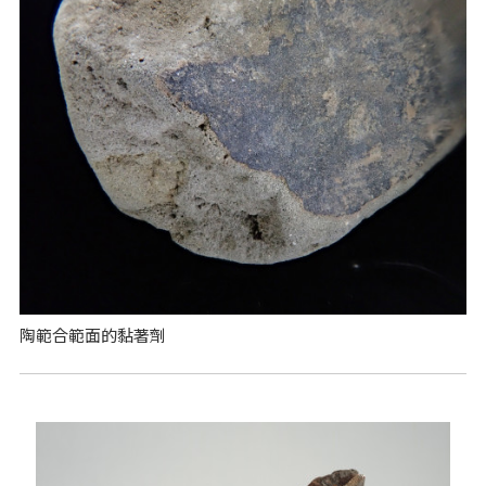
陶範合範面的黏著劑