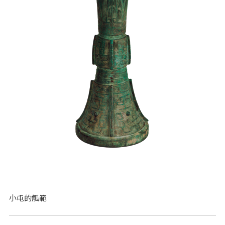
小屯的觚範