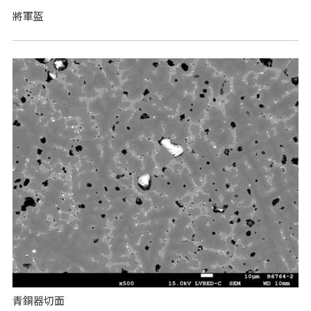
將軍盔
青銅器切面