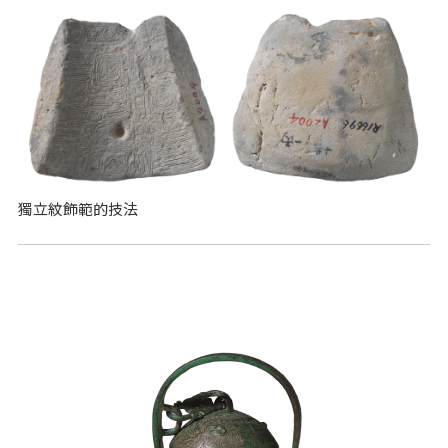
獨立紋飾範的技法