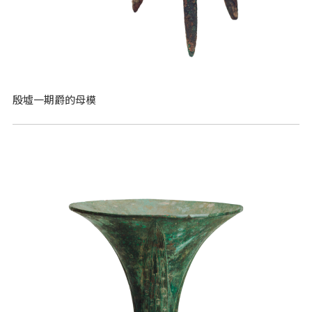
殷墟一期爵的母模