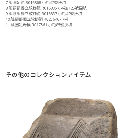
7.觚圈足範 R016868 小屯42號灰坑
8.觚頸部獨立紋飾範 R016835 小屯B125號探坑
9.觚頸部獨立紋飾範 R016837 小屯42號灰坑
10.觚頸部獨立紋飾範 R025646 小屯
11.觚圈足母模 R017561 小屯85號灰坑
その他のコレクションアイテム