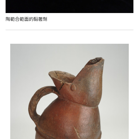
陶範合範面的黏著劑