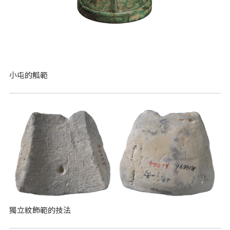
小屯的觚範
獨立紋飾範的技法