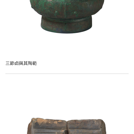
三節卣與其陶範