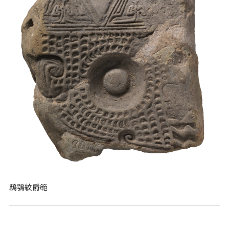
鴟鴞紋爵範