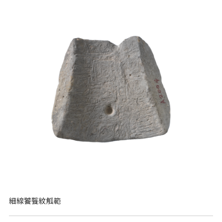
細線饕餮紋觚範