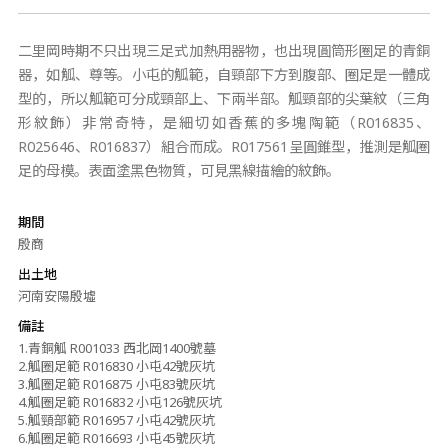
二里岡時期不只出現三足式加熱用器物，也出現圓筒形圈足的青銅
器，如觚、尊等。小屯的觚範，自頸部下方到腹部、圈足是一體成
型的，所以觚範可分成頸部上、下兩半部。觚頸部的尖葉紋（三角
形紋飾）非常奇特，是細切如香蕉的多塊陶範（R016835、
R025646、R016837）組合而成。R017561呈圓錐型，推測是觚圈
足的母模。表面塗黑色物質，可見黑線描繪的紋飾。
期間
殷商
出土地
河南安陽殷墟
備註
1.青銅觚 R001033 西北岡1400號墓
2.觚圈足範 R016830 小屯42號灰坑
3.觚圈足範 R016875 小屯83號灰坑
4.觚圈足範 R016832 小屯126號灰坑
5.觚頸部範 R016957 小屯42號灰坑
6.觚圈足範 R016693 小屯45號灰坑