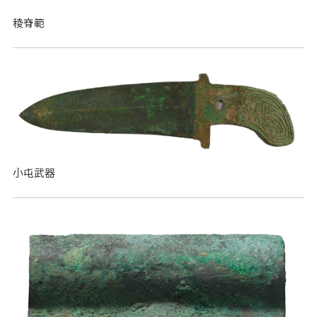
稜脊範
小屯武器