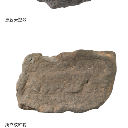
鳥紋大型器
獨立紋飾範