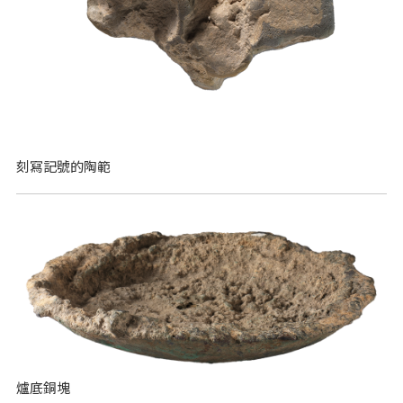
刻寫記號的陶範
爐底銅塊