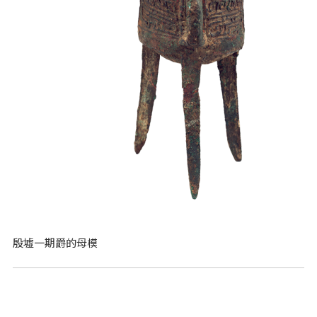
殷墟一期爵的母模