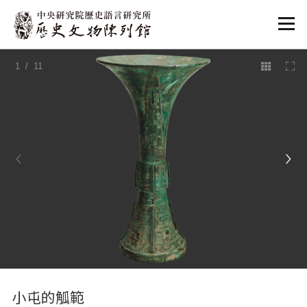
:::
1
/ 11
:::
小屯的觚範