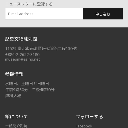
ニュースレターに登録する
申し込む
:::
歷史文物陳列館
11529 臺北市南港區研究院路二段130號
+886-2-2652-3180
museum@asihp.net
参観情報
水曜日、土曜日と日曜日
午前9時30分 - 午後4時30分
無料入場
館について
フォローする
本館簡介影片
Facebook