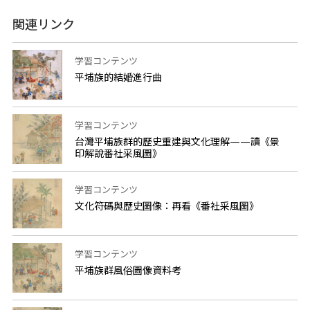
関連リンク
学習コンテンツ
平埔族的結婚進行曲
学習コンテンツ
台灣平埔族群的歷史重建與文化理解——讀《景
印解說番社采風圖》
学習コンテンツ
文化符碼與歷史圖像：再看《番社采風圖》
学習コンテンツ
平埔族群風俗圖像資料考