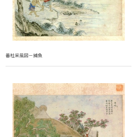
番社采風図－捕魚