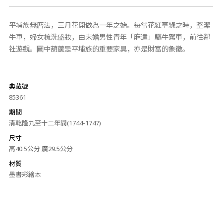
平埔族無曆法，三月花開做為一年之始。每當花紅草綠之時，整潔
牛車，婦女梳洗盛妝，由未婚男性青年「麻達」驅牛駕車，前往鄰
社遊觀。圖中葫蘆是平埔族的重要家具，亦是財富的象徵。
典藏號
85361
期間
清乾隆九至十二年間(1744-1747)
尺寸
高40.5公分 廣29.5公分
材質
墨書彩繪本