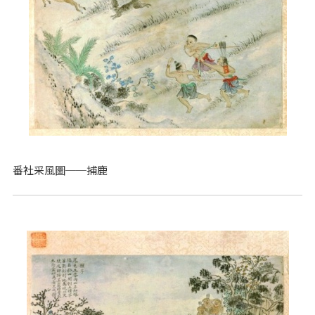
番社采風圖──捕鹿