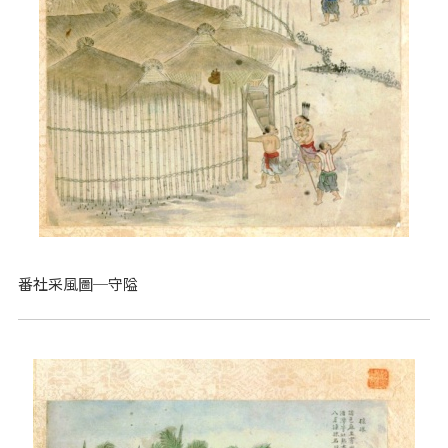
番社采風圖─守隘