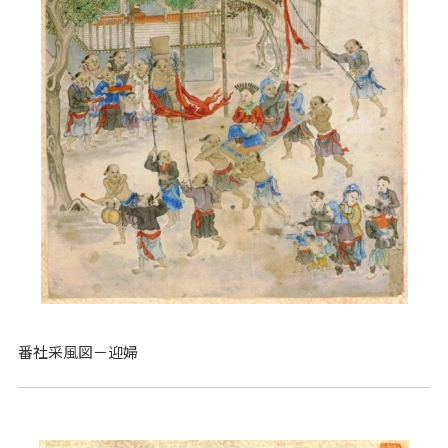
番社采風図－迎婦