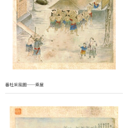
番社采風圖──乘屋