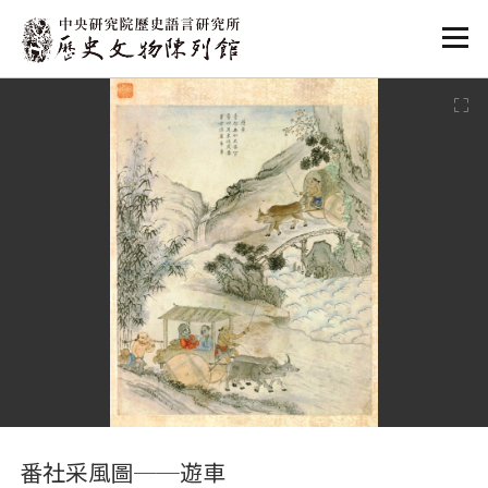
:::
:::
番社采風圖──遊車