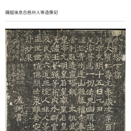
彌姐後息合邑卅人等造像記