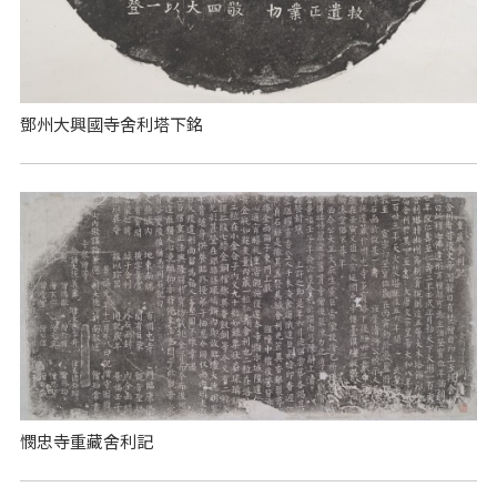
鄧州大興國寺舍利塔下銘
憫忠寺重藏舍利記