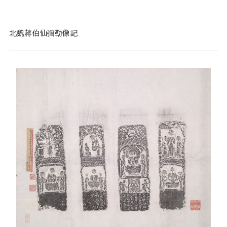
北魏蔣伯仙彌勒像記