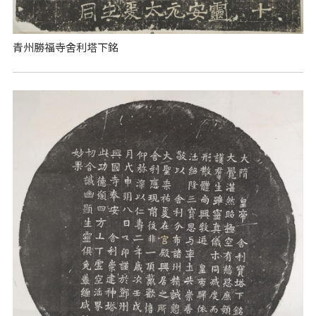
青州勝福寺舍利塔下銘