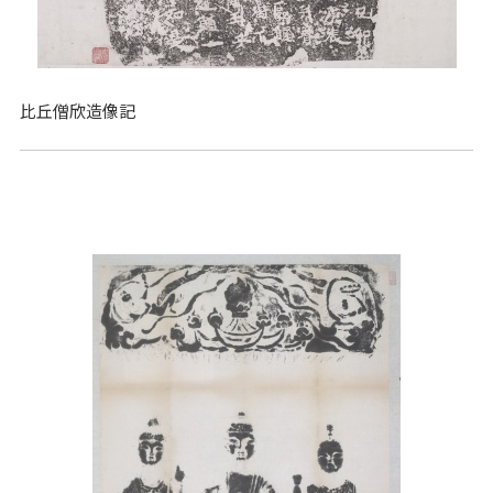
比丘僧欣造像記