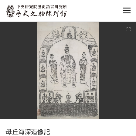
:::
:::
母丘海深造像記