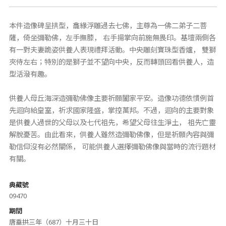
本件造像碑呈拱型，龕緣浮雕過去七佛，主尊為一佛二弟子二菩
薩，倚坐彌勒佛，左手撫膝， 右手揚掌向前施無畏印。基壇兩側各
有一對夫妻跪姿供養人表現禮拜活動。中央雕刻寶珠型香爐， 雙獅
夾侍左右；特別的是獅子並不望向中央，反而轉頭回看供養人，造
型活潑有趣。
供養人母丘海深造彌勒佛像主要祈願闔家平安。造像功德依慣例首
先迴向給皇室，祈求國家隆盛，掌控萬邦。不過，迴向的主要對象
是供養人過世的父母以及七代祖先，希望父母往生淨土， 祖先亡靈
解脫憂苦。由此看來，供養人雖然造彌勒佛像，但是祈願內容與彌
勒信仰沒有必然關係， 可能供養人選擇彌勒佛像與當時的流行題材
有關。
典藏號
09470
期間
唐垂拱三年（687）十月三十日