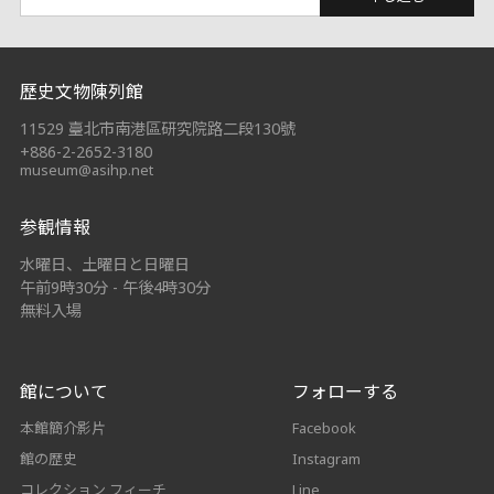
:::
歷史文物陳列館
11529 臺北市南港區研究院路二段130號
+886-2-2652-3180
museum@asihp.net
参観情報
水曜日、土曜日と日曜日
午前9時30分 - 午後4時30分
無料入場
館について
フォローする
本館簡介影片
Facebook
館の歴史
Instagram
コレクション フィーチ
Line