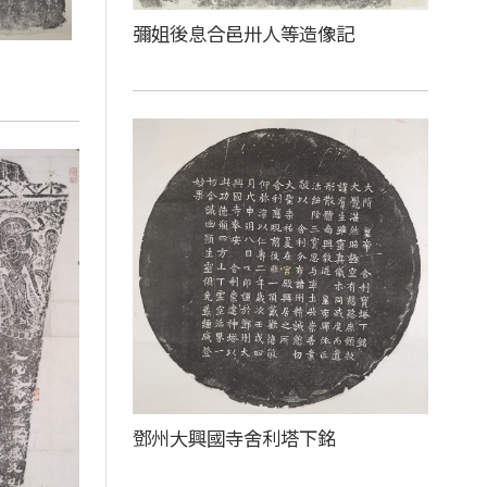
彌姐後息合邑卅人等造像記
鄧州大興國寺舍利塔下銘