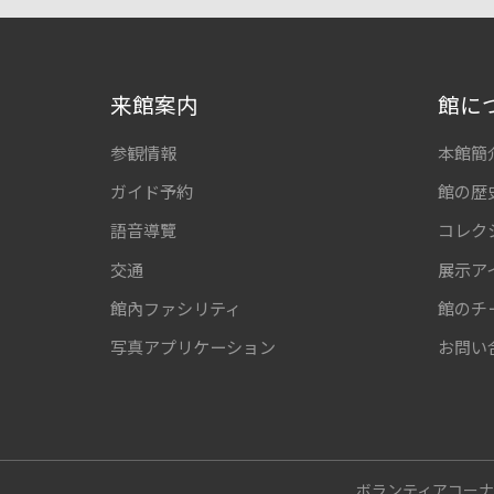
来館案内
館に
参観情報
本館簡
ガイド予約
館の歴
語音導覽
コレク
交通
展示ア
館內ファシリティ
館のチ
写真アプリケーション
お問い
ボランティアコー