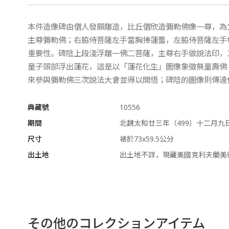
本件造像碑由僧人發願雕造，比丘僧欣造彌勒佛像一尊，為
主尊彌勒佛；右脇侍菩薩左手當胸捧蓮蕾，左脇侍菩薩左手
重要性。碑陰上段淺浮雕一佛二菩薩，主尊右手做說法印，
童子頭部浮出蓮花，這是以「蓮花化生」圖像象徵無量壽佛
來參與彌勒佛三次說法大會並得以開悟；碑陰的圖像則傳達
典藏號
10556
期間
北魏太和廿三年（499）十二月九
尺寸
裱於73x59.5公分
出土地
出土地不詳，現藏美國克利夫蘭美
その他のコレクションアイテム