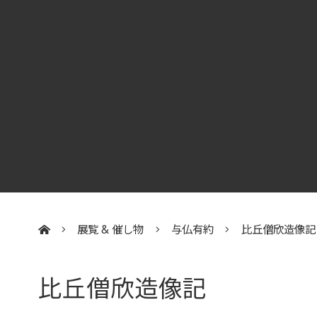
展覧 & 催し物
与仏有約
比丘僧欣造像記
:::
比丘僧欣造像記