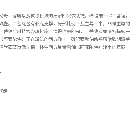
父母、眷屬以及教導佛法的出家師父做功德。碑陽雕一佛二菩薩，
執壺。二菩薩各有邪鬼支撐，身形比例不及主尊一半，凸顯主尊的
二菩薩分別持水壺與拂塵。值得注意的是，二菩薩頭旁邊各描繪一
（阿彌陀佛）正在說法的西方淨土。碑陽彌勒佛像呼應僧欣期盼將
僧欣藉著造像功德，往生西方無量壽佛（阿彌陀佛）淨土的意願。
日
術館