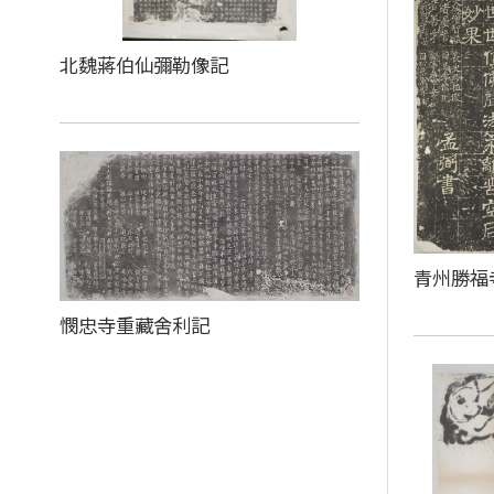
北魏蔣伯仙彌勒像記
青州勝福
憫忠寺重藏舍利記