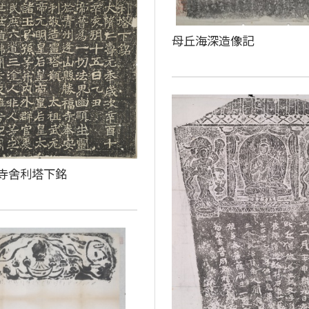
母丘海深造像記
寺舍利塔下銘