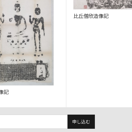
比丘僧欣造像記
像記
申し込む