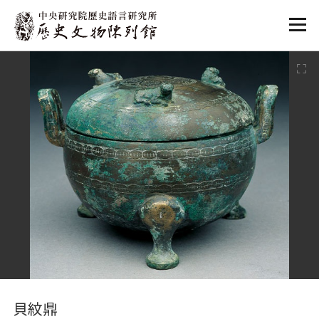
:::
:::
貝紋鼎