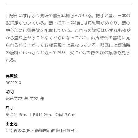
口縁部はすぼまり気味で腹部は膨らんでいる。把手と蓋、三本の
獣蹄足がついている。蓋・把手・器腹には貝紋帯がめぐり、蓋の
中心部には蓮弁紋を配置している。これらの紋様はいずれも器壁
から盛り上がることなく平らになっており、西周時代の器物に見
られる盛り上がった紋様表現とは異なっている。器底には鋳造時
の痕跡がはっきりと残っており、火にかけた際の煤の痕跡も見ら
れる。
典藏號
R020210
期間
紀元前771年-前221年
尺寸
高さ11.6cm、口径11.2cm、腹径13.0cm
出土地
河南省汲県(現・衛輝市)山彪鎮1号墓出土