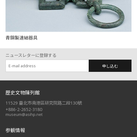
青銅製連結器具
ニュースレターに登録する
申し込む
:::
歷史文物陳列館
11529 臺北市南港區研究院路二段130號
+886-2-2652-3180
museum@asihp.net
参観情報