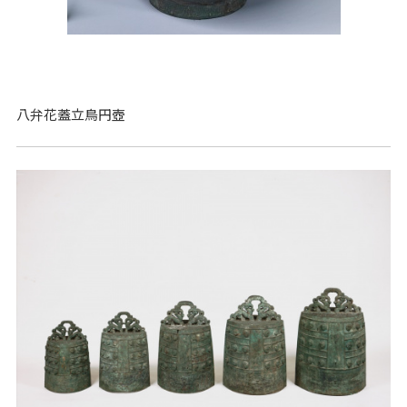
八弁花蓋立鳥円壺