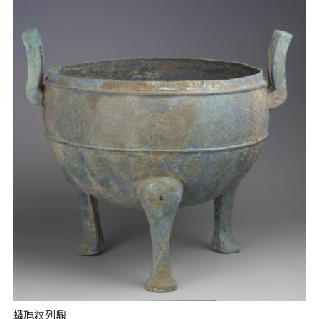
蟠虺紋列鼎