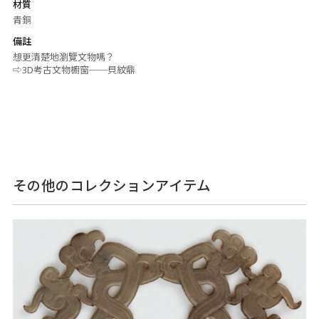
材質
青銅
備註
想更清楚地瀏覽文物嗎？
⇨3D考古文物櫥窗──貝紋鼎
その他のコレクションアイテム