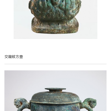
交龍紋方壺