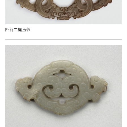
四龍二鳳玉佩