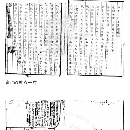
廣雅疏證 存一卷