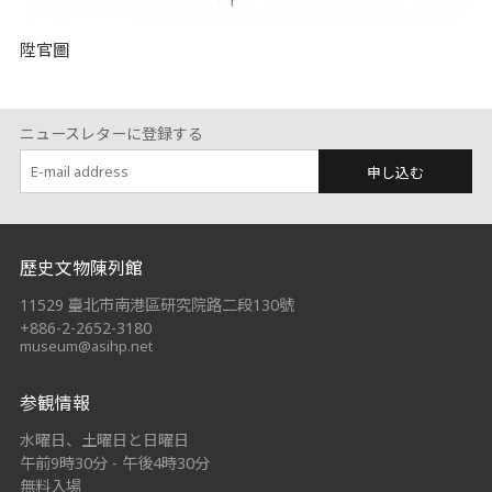
陞官圖
ニュースレターに登録する
申し込む
:::
歷史文物陳列館
11529 臺北市南港區研究院路二段130號
+886-2-2652-3180
museum@asihp.net
参観情報
水曜日、土曜日と日曜日
午前9時30分 - 午後4時30分
無料入場