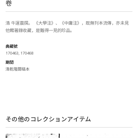
卷
清 牛運震撰。 《大學注》、《中庸注》，既無刊本流傳，亦未見
他館著錄收藏，是難得一見的珍品。
典藏號
170463, 170468
期間
清乾隆間稿本
その他のコレクションアイテム