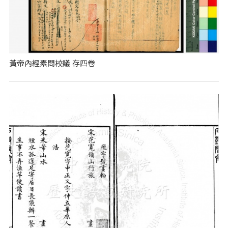
黃帝內經素問校議 存四卷