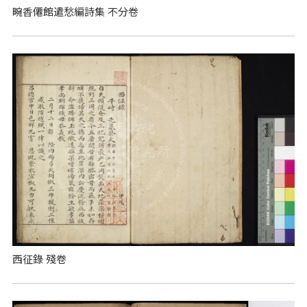
畹香僊館遣愁編詩集 不分卷
西征錄 殘卷