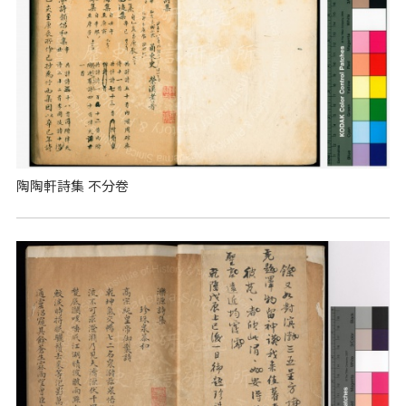
陶陶軒詩集 不分卷