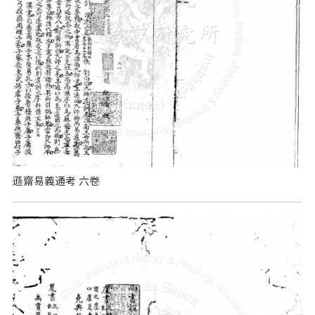
遜齋易義通考 六卷