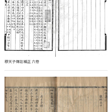
穆天子傳註補正 六卷