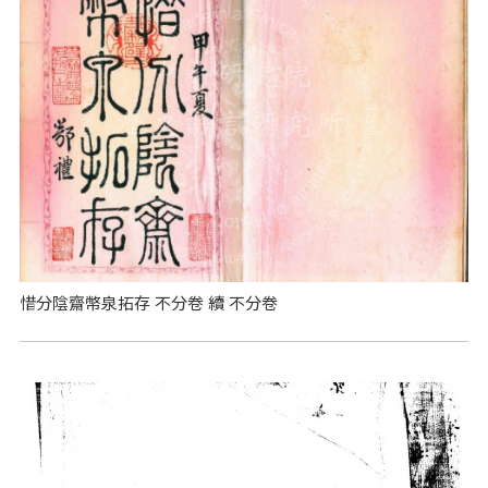
惜分陰齋幣泉拓存 不分卷 續 不分卷