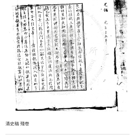
清史稿 殘卷