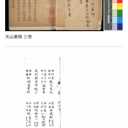
天山筆錄 三卷