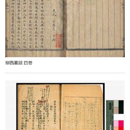
柳西叢談 四卷