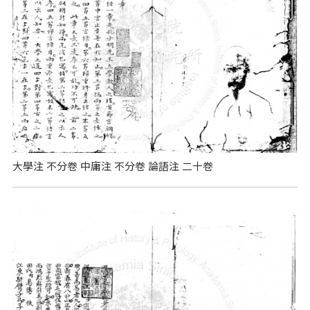
大學注 不分卷 中庸注 不分卷 論語注 二十卷