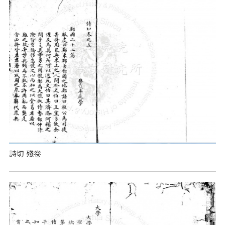
詩切 殘卷