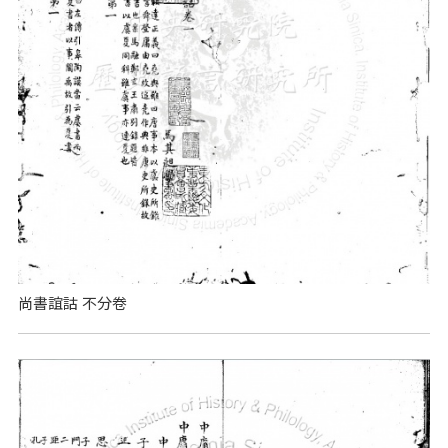
尚書誼詁 不分卷