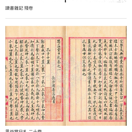
讀書雜記 殘卷
思益堂日札 二十卷