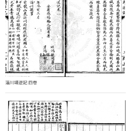
淄川靖逆記 四卷