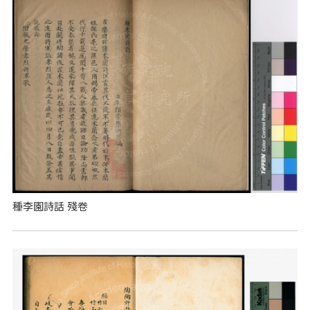
種李園詩話 殘卷