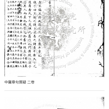
中庸章句質疑 二卷