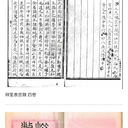
梓里表忠錄 四卷