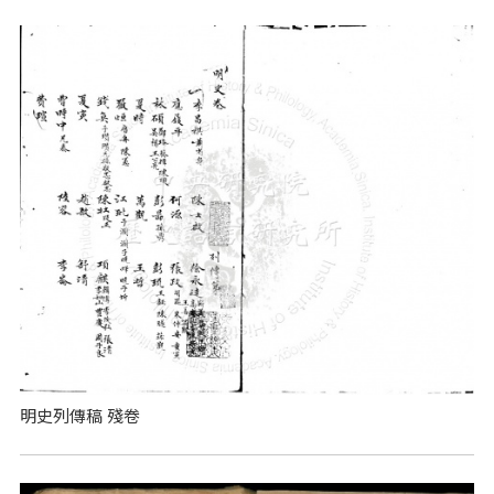
明史列傳稿 殘卷