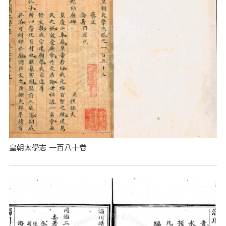
皇朝太學志 一百八十卷