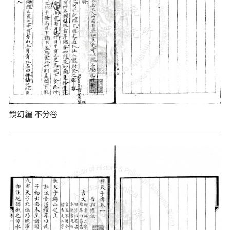
鏡幻編 不分卷