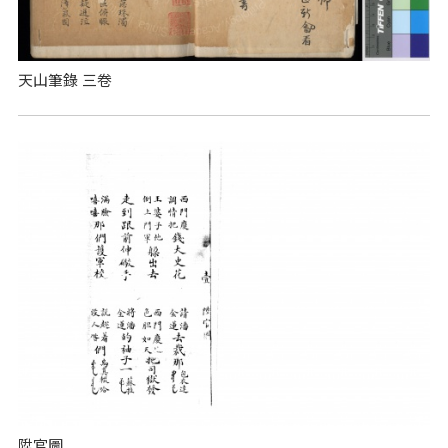
天山筆錄 三卷
陞官圖