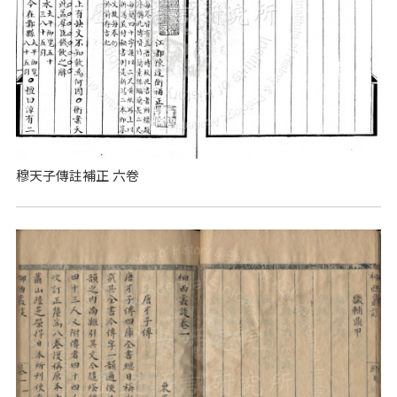
穆天子傳註補正 六卷