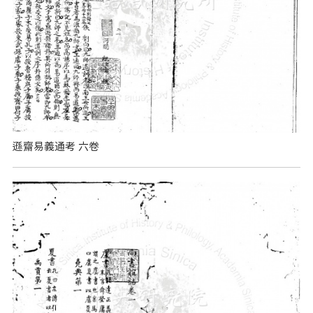
遜齋易義通考 六卷