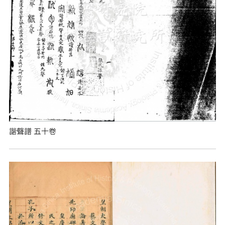
諧聲譜 五十卷