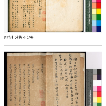
陶陶軒詩集 不分卷