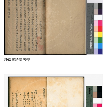
種李園詩話 殘卷