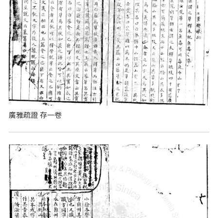
廣雅疏證 存一卷