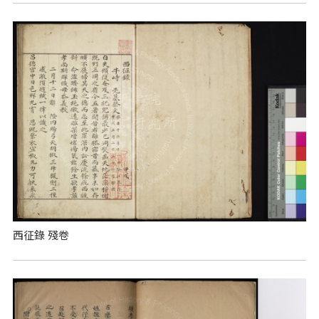
西征錄 殘卷