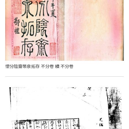
惜分陰齋幣泉拓存 不分卷 續 不分卷