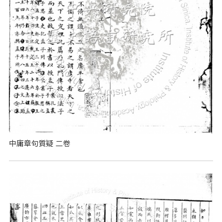
中庸章句質疑 二卷