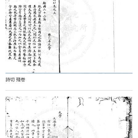
詩切 殘卷