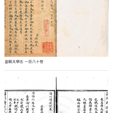
皇朝太學志 一百八十卷