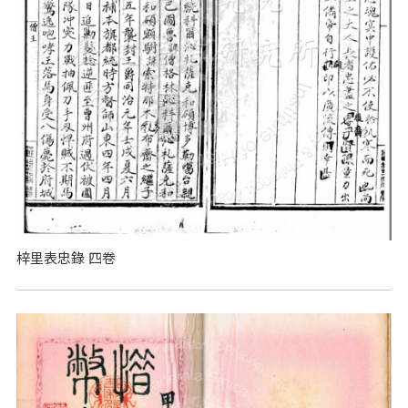
梓里表忠錄 四卷