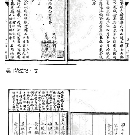
淄川靖逆記 四卷