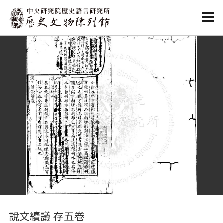
:::
:::
說文續議 存五卷