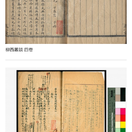
柳西叢談 四卷