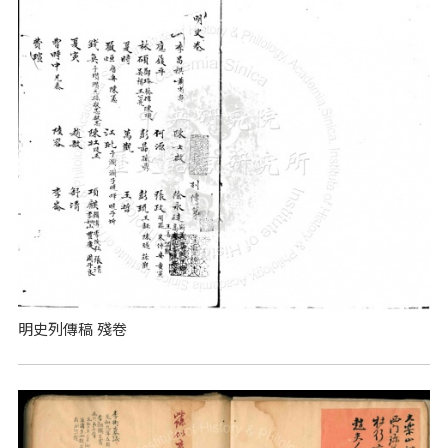
明史列傳稿 殘卷