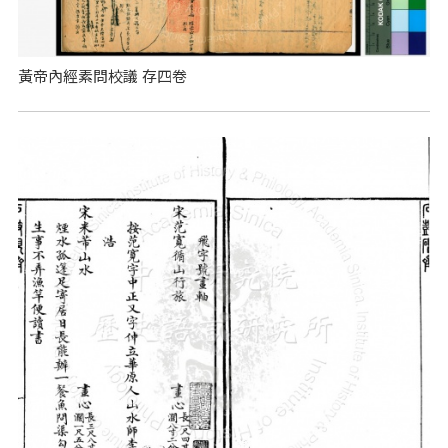
黃帝內經素問校議 存四卷