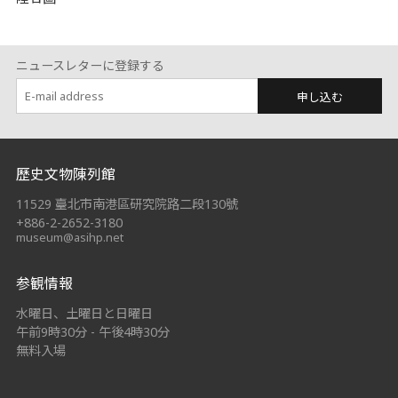
ニュースレターに登録する
申し込む
:::
歷史文物陳列館
11529 臺北市南港區研究院路二段130號
+886-2-2652-3180
museum@asihp.net
参観情報
水曜日、土曜日と日曜日
午前9時30分 - 午後4時30分
無料入場