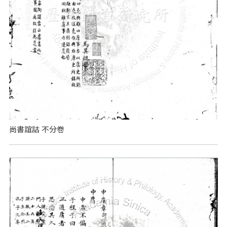
尚書誼詁 不分卷