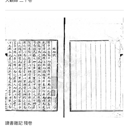
讀書雜記 殘卷