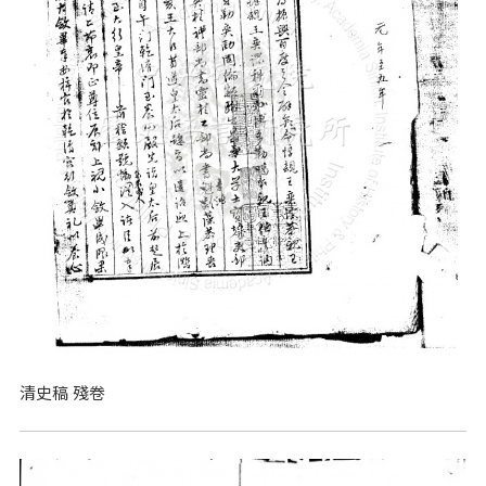
清史稿 殘卷