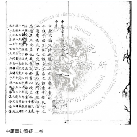
中庸章句質疑 二卷