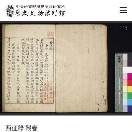
:::
:::
西征錄 殘卷