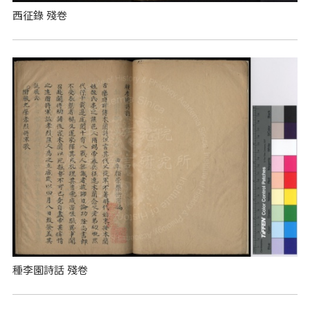
西征錄 殘卷
種李園詩話 殘卷