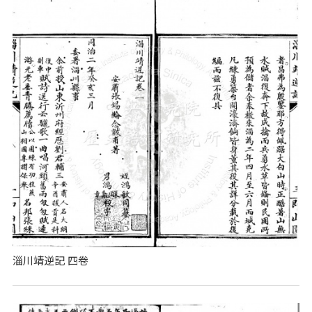
淄川靖逆記 四卷