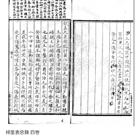
梓里表忠錄 四卷