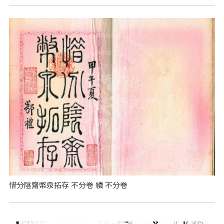
惜分陰齋幣泉拓存 不分卷 續 不分卷