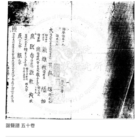
諧聲譜 五十卷