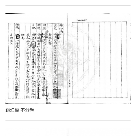
鏡幻編 不分卷