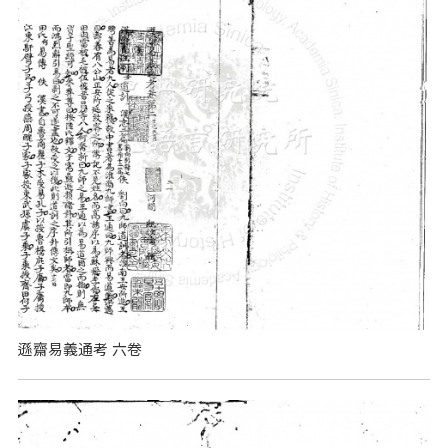
遜齋易義通考 六卷