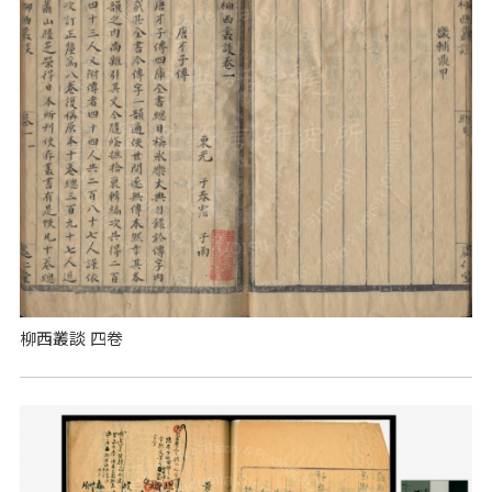
柳西叢談 四卷