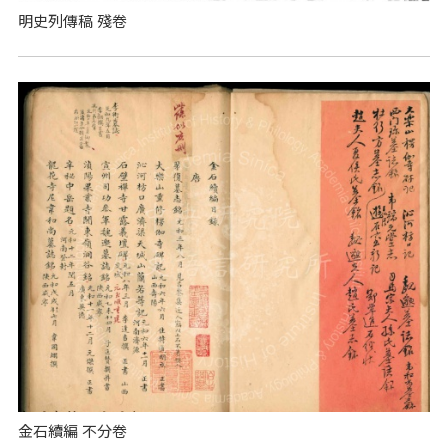
明史列傳稿 殘卷
金石續編 不分卷