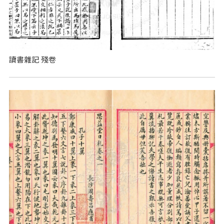
讀書雜記 殘卷