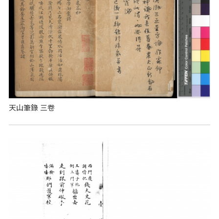
天山筆錄 三卷