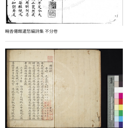
畹香僊館遣愁編詩集 不分卷