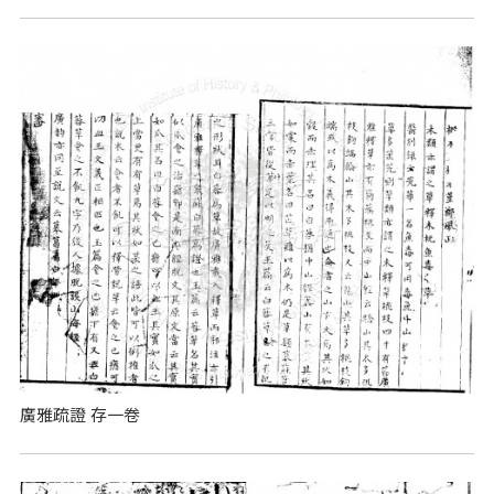
廣雅疏證 存一卷