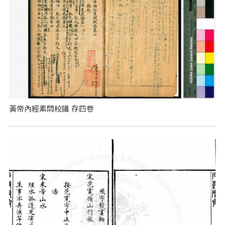
黃帝內經素問校議 存四卷