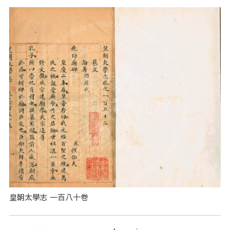
皇朝太學志 一百八十卷