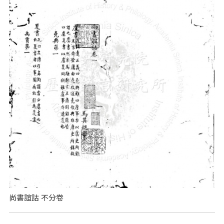
尚書誼詁 不分卷