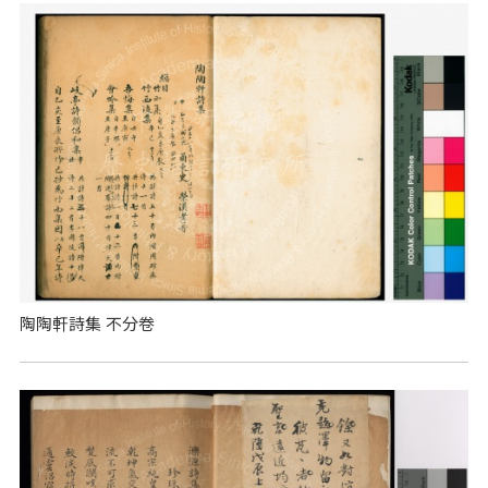
陶陶軒詩集 不分卷