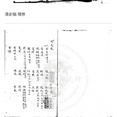
清史稿 殘卷