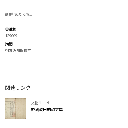
朝鮮 鄭基安撰。
典藏號
129669
期間
朝鮮英祖間稿本
関連リンク
文物ルーペ
韓國歐巴的詩文集