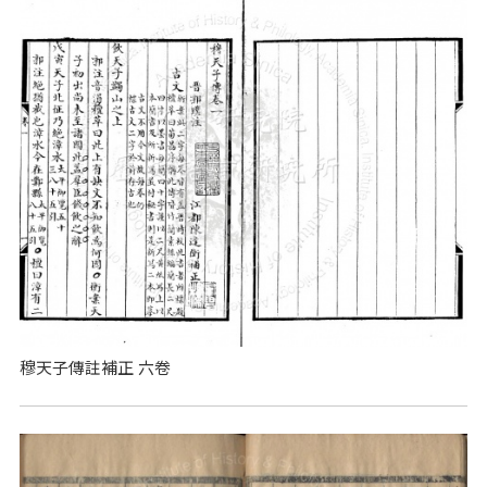
穆天子傳註補正 六卷