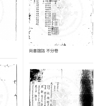
尚書誼詁 不分卷