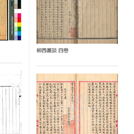
柳西叢談 四卷