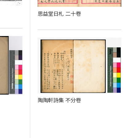
思益堂日札 二十卷
陶陶軒詩集 不分卷