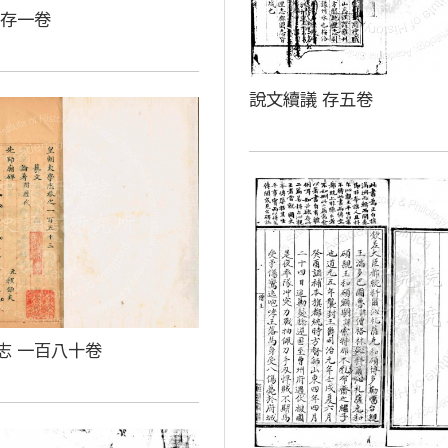
 存一卷
說文續議 存五卷
志 一百八十卷