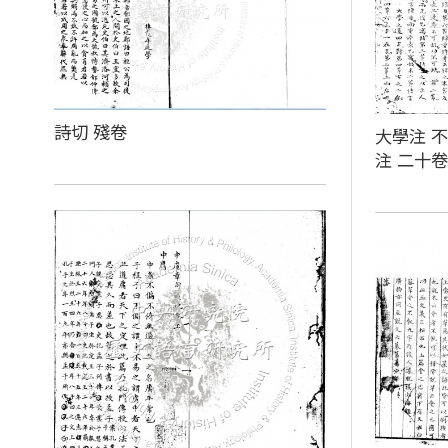
詩切 殘卷
大學注 不
注 二十