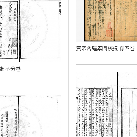
黃帝內經素問校議 存四卷
錄 不分卷