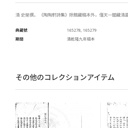
清 史榮撰。 《陶陶軒詩集》除館藏稿本外，僅天一閣藏清
典藏號
165278, 165279
期間
清乾隆九年稿本
その他のコレクションアイテム