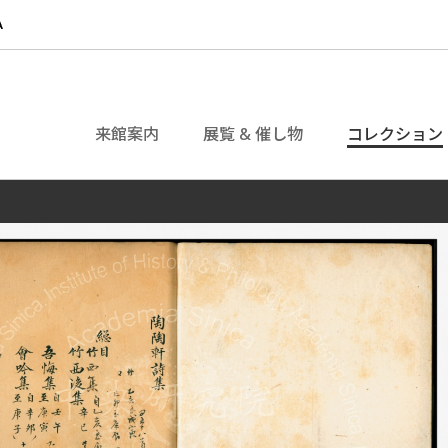
来館案内
展覧 & 催し物
コレクション