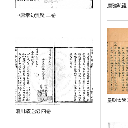
廣雅疏證
中庸章句質疑 二卷
皇朝太學
淄川靖逆記 四卷