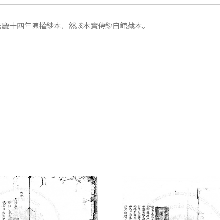
嘉慶十四年陳權鈔本，然該本實傳鈔自館藏本。