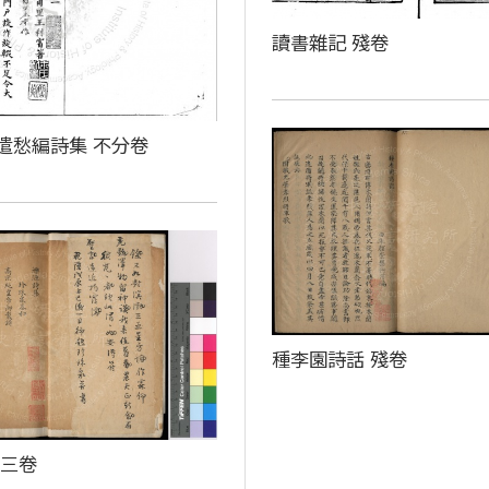
讀書雜記 殘卷
遣愁編詩集 不分卷
種李園詩話 殘卷
 三卷