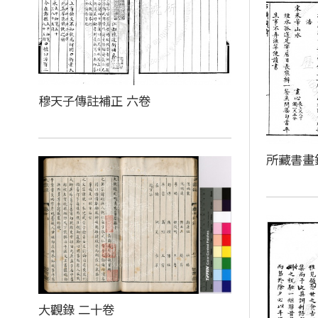
穆天子傳註補正 六卷
所藏書畫
大觀錄 二十卷