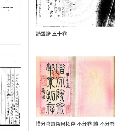
諧聲譜 五十卷
惜分陰齋幣泉拓存 不分卷 續 不分卷