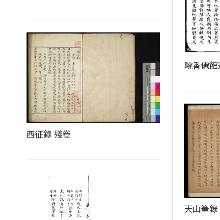
畹香僊館
西征錄 殘卷
天山筆錄