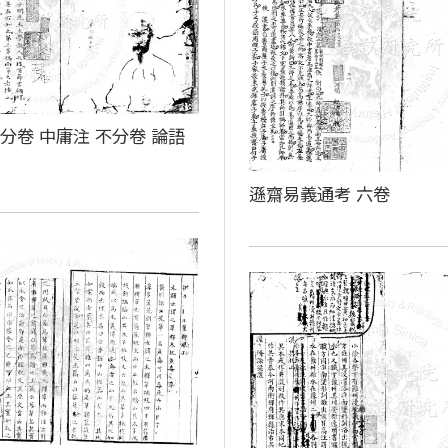
分卷 中庸注 不分卷 論語
卷
遜齋易義通考 六卷