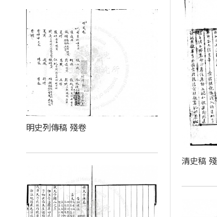
明史列傳稿 殘卷
清史稿 