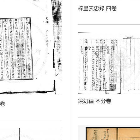
梓里表忠錄 四卷
鏡幻編 不分卷
殘卷