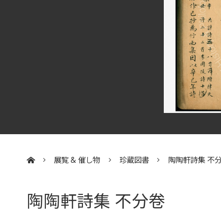
展覧 & 催し物
珍蔵図書
陶陶軒詩集 不
:::
陶陶軒詩集 不分卷