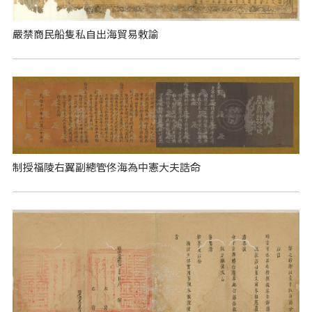
嚴禁商民船隻私自出海貿易敕諭
制授福陵右翼副總管佟海為中憲大夫誥命