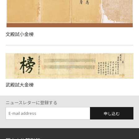
文殿試小金榜
武殿試大金榜
ニュースレターに登録する
申し込む
:::