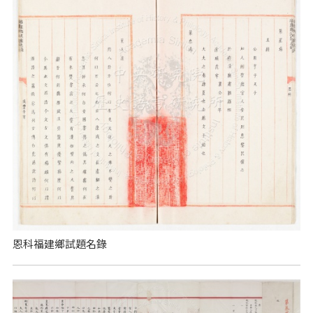
恩科福建鄉試題名錄