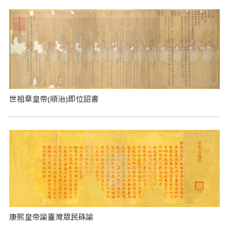
世祖章皇帝(順治)即位詔書
康熙皇帝諭臺灣眾民硃諭