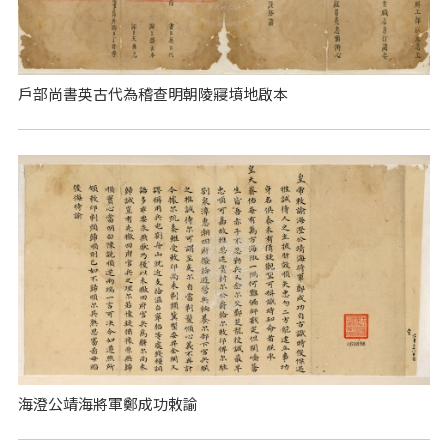
戶部尚書英古代為稽查明朝陵寢墳地啟本
海澄公靖海將軍鄭成功敕諭