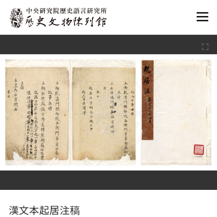
:::
:::
漢文本起居注稿