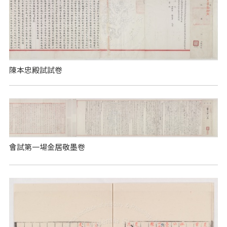
陳本忠殿試試卷
會試第一場金居敬墨卷