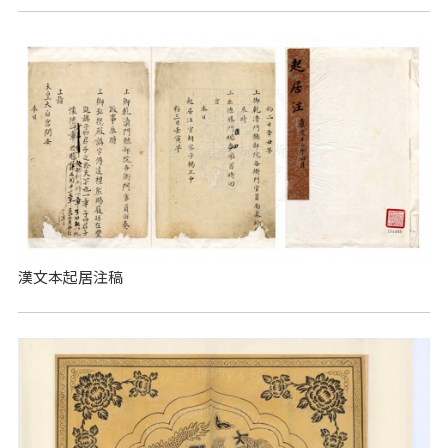
漢文本起居注稿