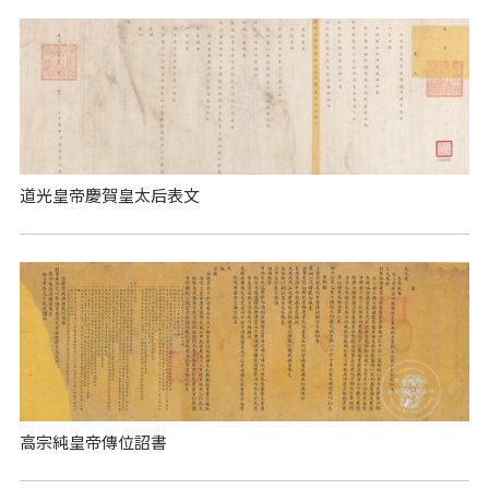
道光皇帝慶賀皇太后表文
高宗純皇帝傳位詔書