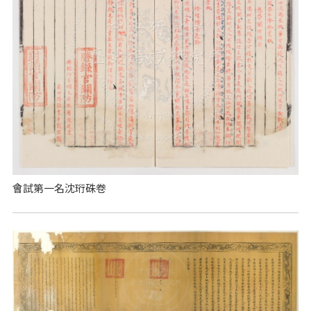
會試第一名沈珩硃卷