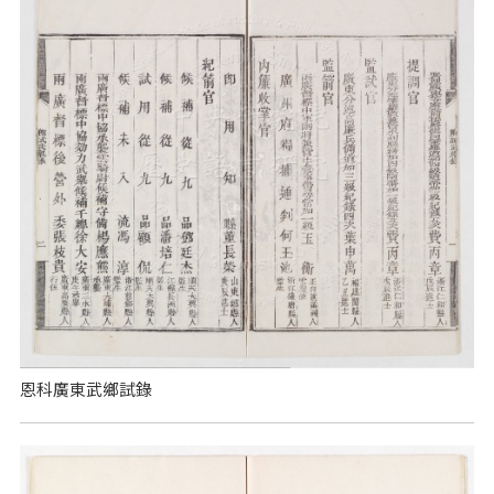
恩科廣東武鄉試錄