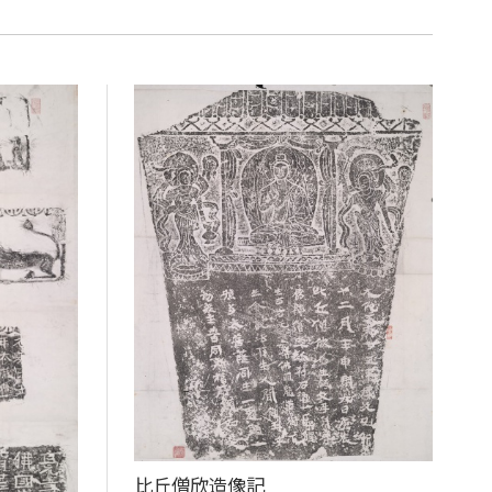
比丘僧欣造像記