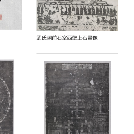
武氏祠前石室西壁上石畫像