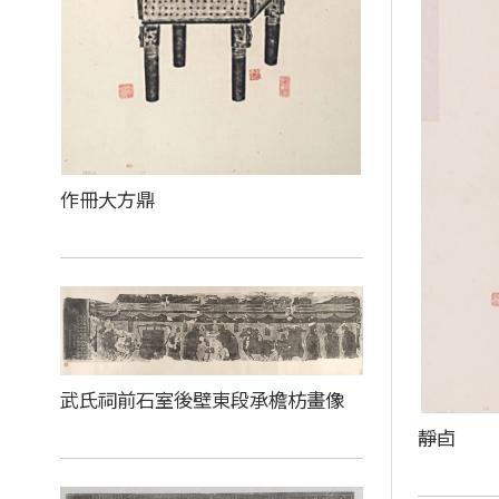
作冊大方鼎
武氏祠前石室後壁東段承檐枋畫像
靜卣