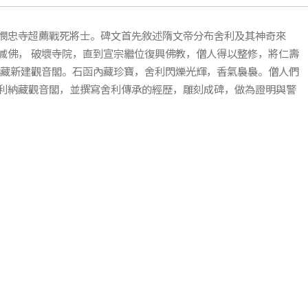
憫忠寺超薦戰死將士。碑文首先敘述隋文帝分布舍利及其神奇來
滅佛， 破壞寺院，直到宣宗繼位復興佛教，僧人得以整修，將仁壽
入藏新建觀音閣。石函內藏珍寶，舍利閃爍光輝，香氣裊裊。僧人們
利納藏觀音閣，並撰寫舍利傳承的經歷，雕刻成碑，做為證明與警