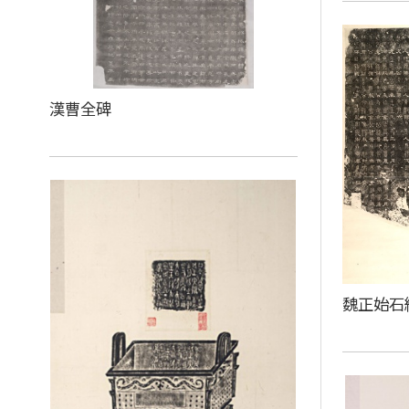
漢曹全碑
魏正始石