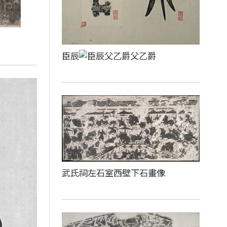
臣辰
父乙爵
武氏祠左石室西壁下石畫像