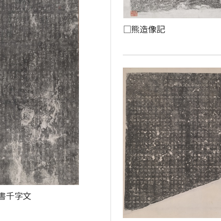
□熊造像記
書千字文