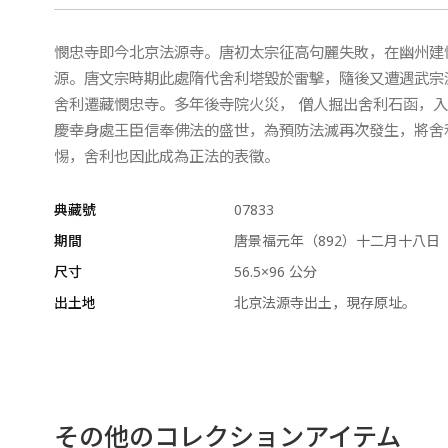
憫忠寺即今北京法源寺。唐初太宗征高句麗失敗，在幽州建
源。唐文宗時期此處隋代舍利塔毀於雷擊，隨後又遭遇武宗
舍利遷藏憫忠寺。多年後寺院火災， 僧人掘出舍利石函，
慶幸身處王臣信奉佛法的盛世，為預防法滅再次發生，將舍
惕，舍利也因此成為正法的表徵。
典藏號
07833
期間
唐景福元年（892）十二月十八日
尺寸
56.5×96 公分
出土地
北京法源寺出土，現存原址。
その他のコレクションアイテム