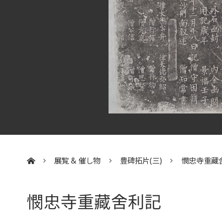
展覧 & 催し物
豊碑拓片(三)
憫忠寺重藏
:::
憫忠寺重藏舍利記