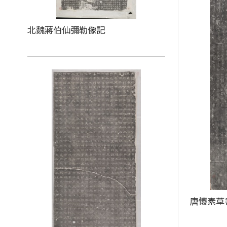
北魏蔣伯仙彌勒像記
唐懷素草