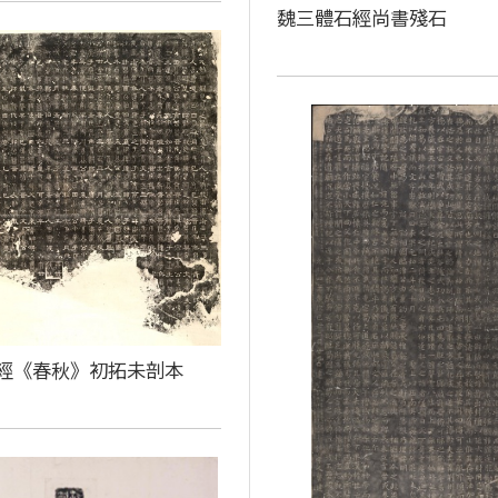
魏三體石經尚書殘石
經《春秋》初拓未剖本