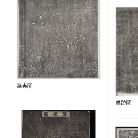
華夷圖
禹跡圖