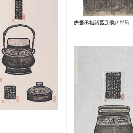
唐蜀丞相諸葛武侯祠堂碑