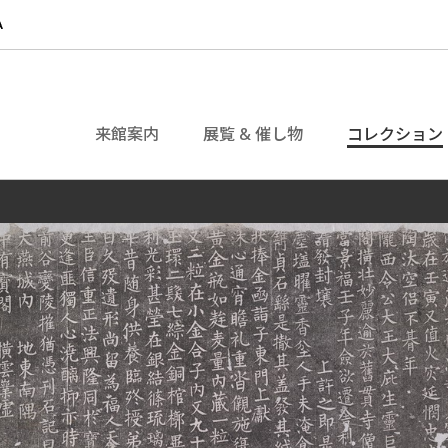
来館案内
展覧 & 催し物
コレクション