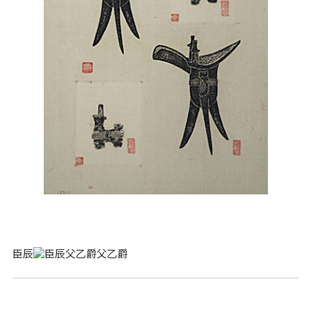
臣辰
父乙爵