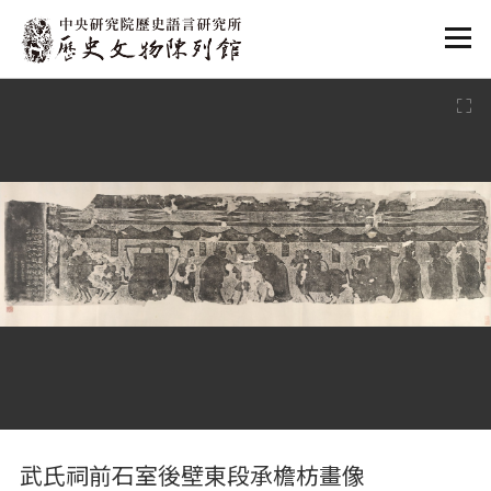
:::
:::
武氏祠前石室後壁東段承檐枋畫像