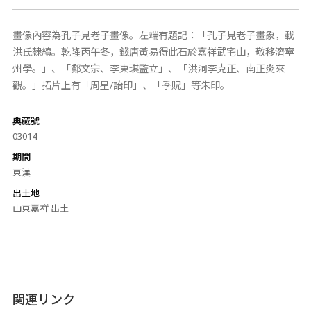
畫像內容為孔子見老子畫像。左端有題記：「孔子見老子畫象，載
洪氏隸續。乾隆丙午冬，錢唐黃易得此石於嘉祥武宅山，敬移濟寧
州學。」、「鄭文宗、李東琪監立」、「洪洞李克正、南正炎來
觀。」拓片上有「周星/詒印」、「季貺」等朱印。
典藏號
03014
期間
東漢
出土地
山東嘉祥 出土
関連リンク