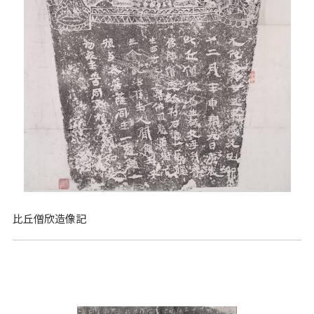
比丘僧欣造像記