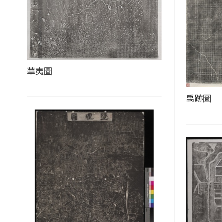
華夷圖
禹跡圖