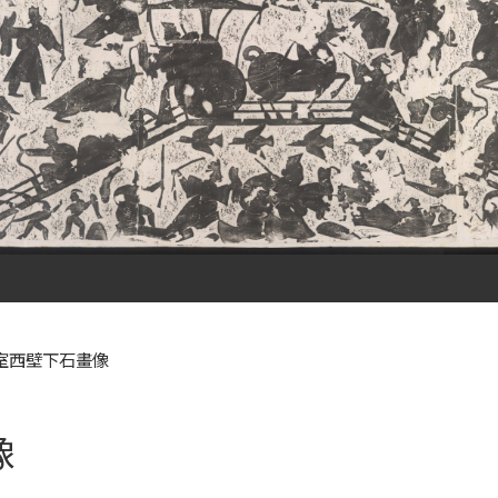
室西壁下石畫像
像