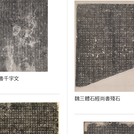
書千字文
魏三體石經尚書殘石