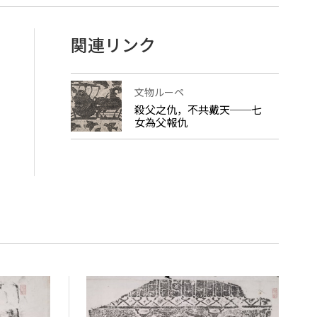
関連リンク
文物ルーペ
殺父之仇，不共戴天──七
女為父報仇