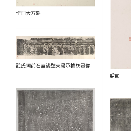
作冊大方鼎
武氏祠前石室後壁東段承檐枋畫像
靜卣