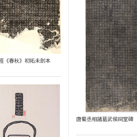
經《春秋》初拓未剖本
唐蜀丞相諸葛武侯祠堂碑