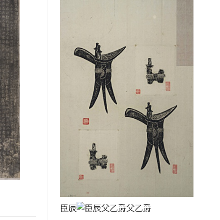
臣辰
父乙爵