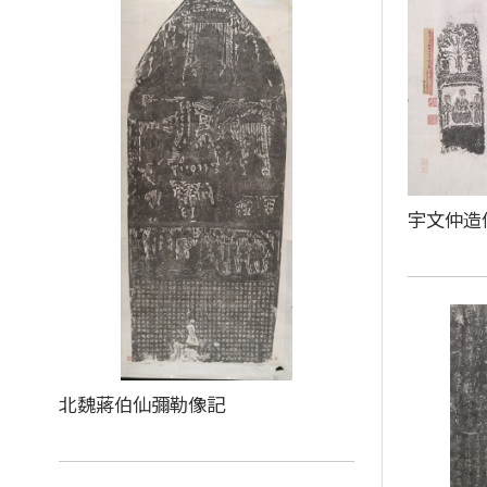
宇文仲造
北魏蔣伯仙彌勒像記