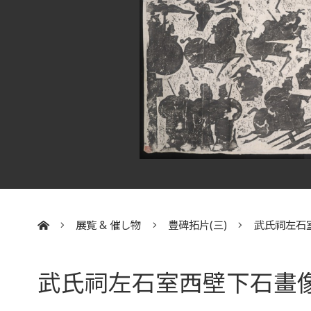
展覧 & 催し物
豊碑拓片(三)
武氏祠左石
:::
武氏祠左石室西壁下石畫