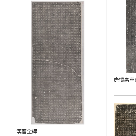
唐懷素草
漢曹全碑