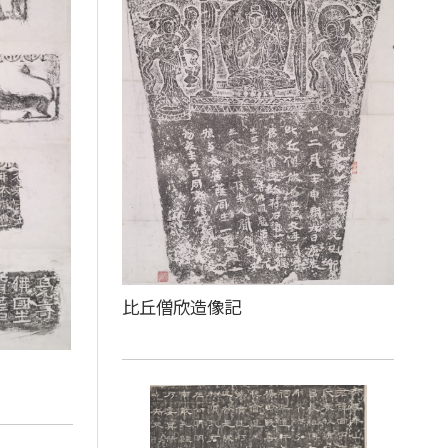
比丘僧欣造像記