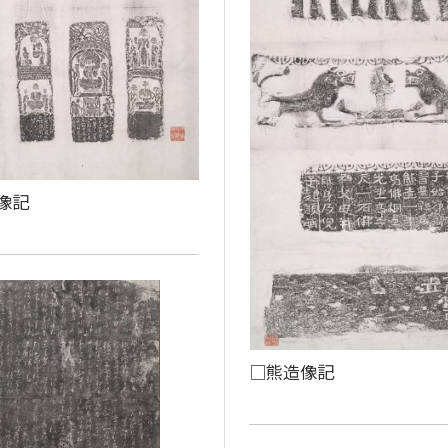
像記
□熊造像記