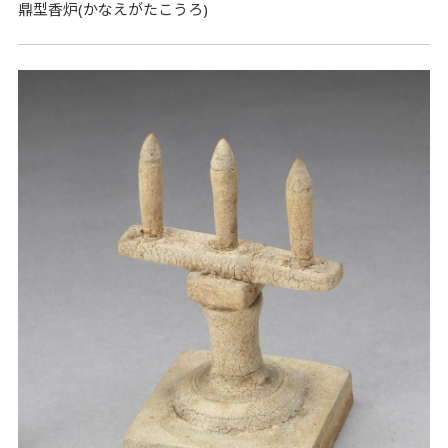
鼎型香炉(かなえがたこうろ)