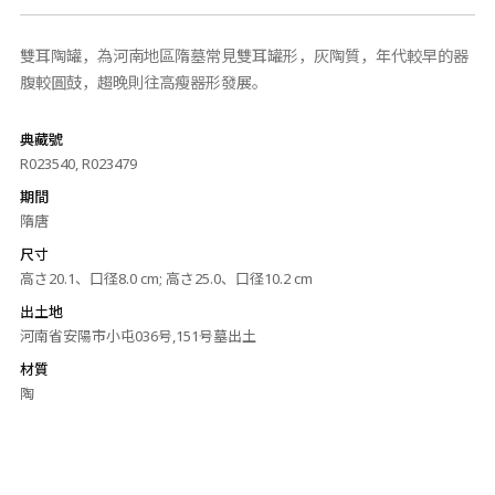
雙耳陶罐，為河南地區隋墓常見雙耳罐形，灰陶質，年代較早的器
腹較圓鼓，趨晚則往高瘦器形發展。
典藏號
R023540, R023479
期間
隋唐
尺寸
高さ20.1、口径8.0 cm; 高さ25.0、口径10.2 cm
出土地
河南省安陽市小屯036号,151号墓出土
材質
陶