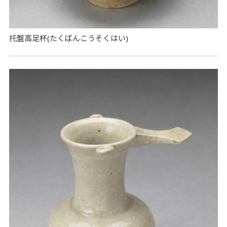
托盤高足杯(たくばんこうそくはい)