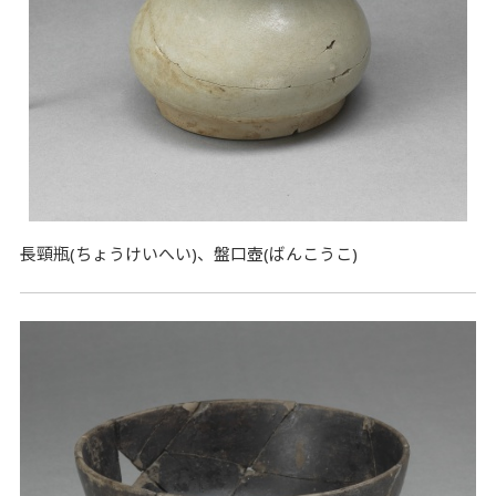
長頸瓶(ちょうけいへい)、盤口壺(ばんこうこ)