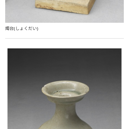
燭台(しょくだい)