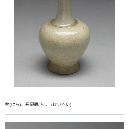
鉢(はち)、長頸瓶(ちょうけいへい)