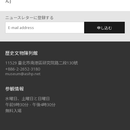
ん)
ニュースレターに登録する
申し込む
:::
歷史文物陳列館
11529 臺北市南港區研究院路二段130號
+886-2-2652-3180
museum@asihp.net
参観情報
水曜日、土曜日と日曜日
午前9時30分 - 午後4時30分
無料入場