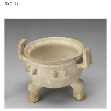
盒(ごう)