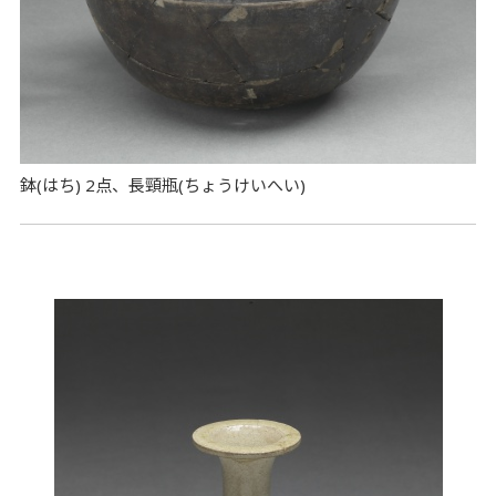
鉢(はち) 2点、長頸瓶(ちょうけいへい)