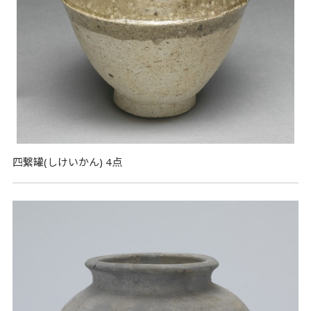
四繋罐(しけいかん) 4点