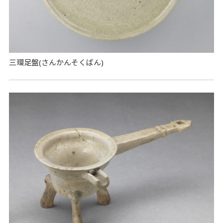
三環足盤(さんかんそくばん)