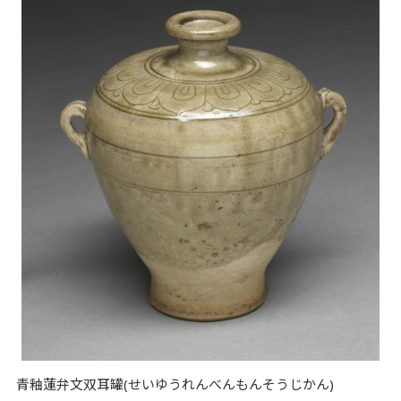
青釉蓮弁文双耳罐(せいゆうれんべんもんそうじかん)