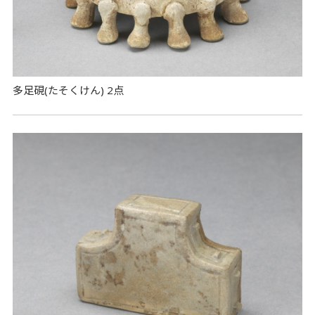
多足硯(たそくけん) 2点