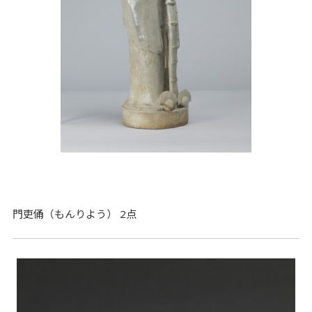
門吏俑（もんりよう） 2点