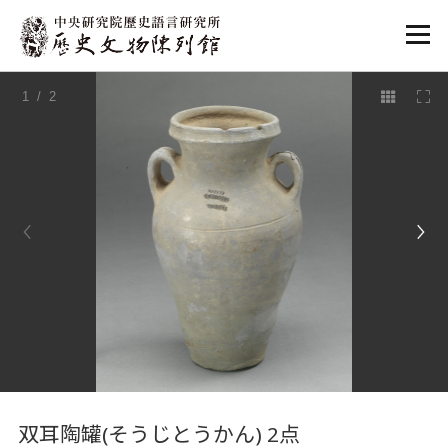
:::
1
/ 2
:::
双耳陶罐(そうじとうかん) 2点