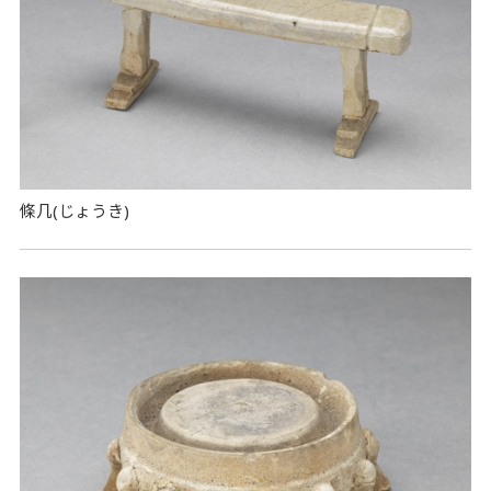
條几(じょうき)