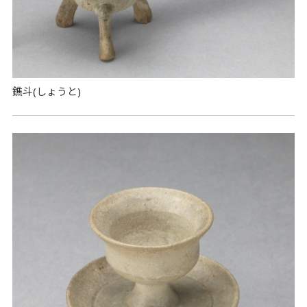
鐎斗(しょうと)