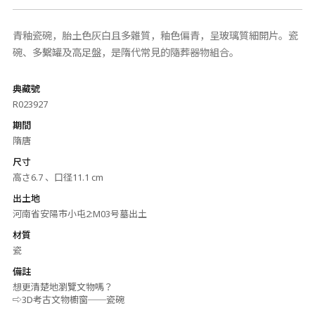
青釉瓷碗，胎土色灰白且多雜質，釉色偏青，呈玻璃質細開片。瓷
碗、多繫罐及高足盤，是隋代常見的隨葬器物組合。
典藏號
R023927
期間
隋唐
尺寸
高さ6.7 、口径11.1 cm
出土地
河南省安陽市小屯2:M03号墓出土
材質
瓷
備註
想更清楚地瀏覽文物嗎？
⇨3D考古文物櫥窗──瓷碗