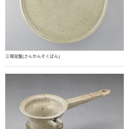
三環足盤(さんかんそくばん)