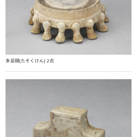
多足硯(たそくけん) 2点