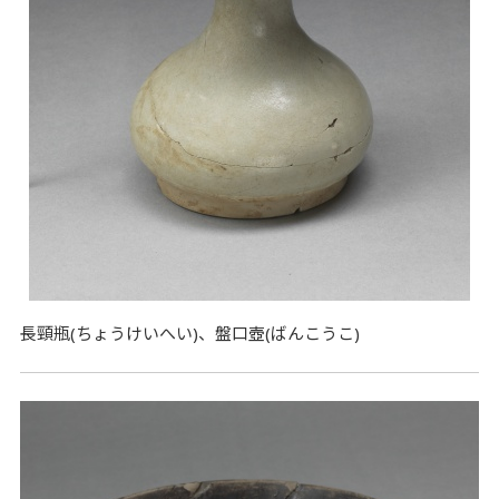
長頸瓶(ちょうけいへい)、盤口壺(ばんこうこ)