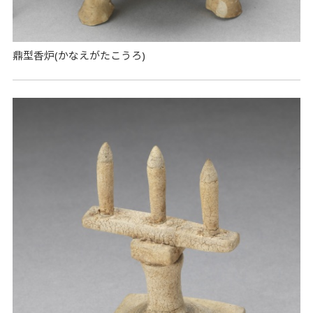
鼎型香炉(かなえがたこうろ)