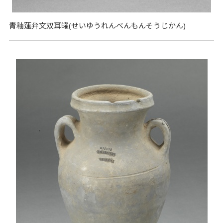
青釉蓮弁文双耳罐(せいゆうれんべんもんそうじかん)