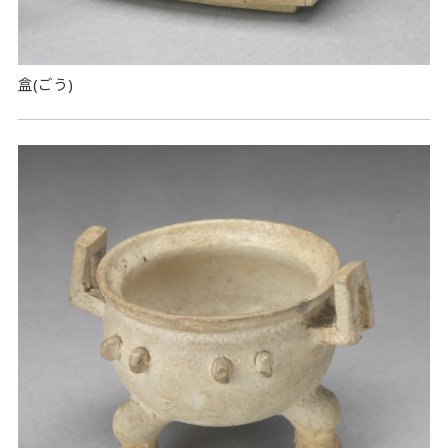
盒(ごう)