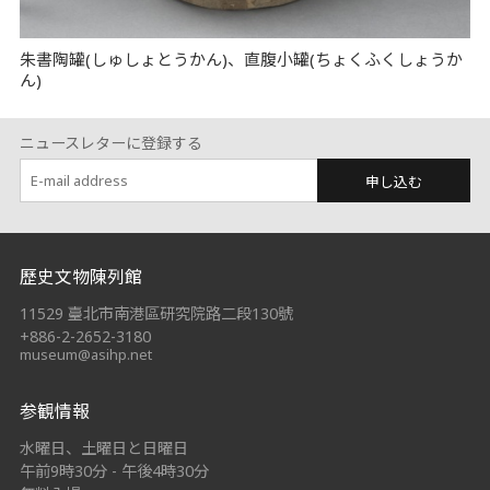
朱書陶罐(しゅしょとうかん)、直腹小罐(ちょくふくしょうか
ん)
ニュースレターに登録する
申し込む
:::
歷史文物陳列館
11529 臺北市南港區研究院路二段130號
+886-2-2652-3180
museum@asihp.net
参観情報
水曜日、土曜日と日曜日
午前9時30分 - 午後4時30分