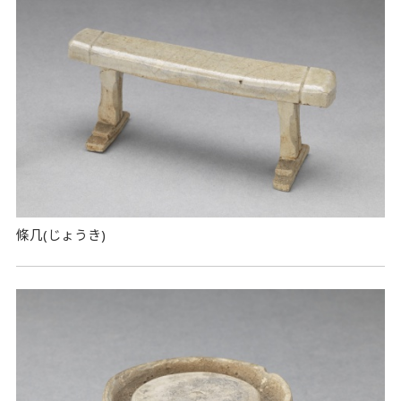
條几(じょうき)