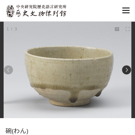
:::
1
/ 3
:::
碗(わん)