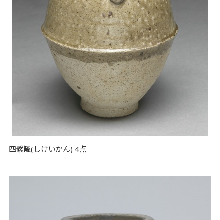
四繋罐(しけいかん) 4点