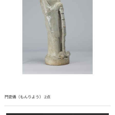
門吏俑（もんりよう） 2点