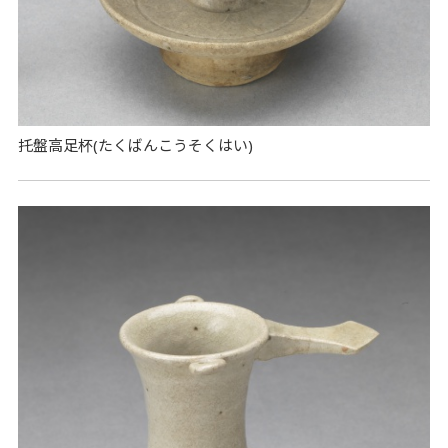
托盤高足杯(たくばんこうそくはい)