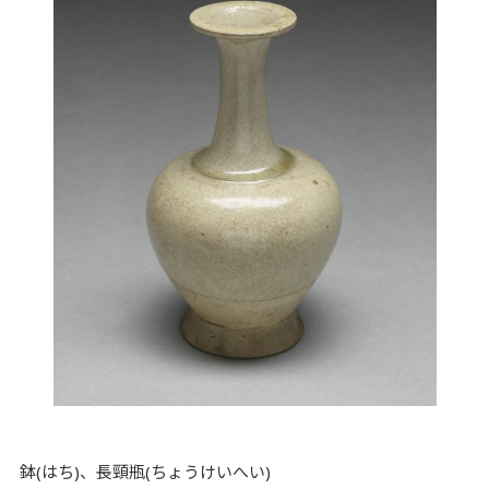
鉢(はち)、長頸瓶(ちょうけいへい)