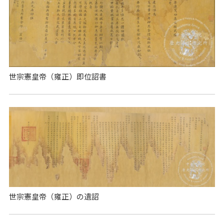
世宗憲皇帝（雍正）即位詔書
世宗憲皇帝（雍正）の遺詔