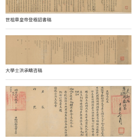
世祖章皇帝登極詔書稿
大學士洪承疇咨稿