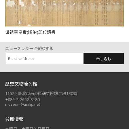
世祖章皇帝(順治)即位詔書
ニュースレターに登録する
申し込む
:::
歷史文物陳列館
11529 臺北市南港區研究院路二段130號
+886-2-2652-3180
museum@asihp.net
参観情報
水曜日、土曜日と日曜日