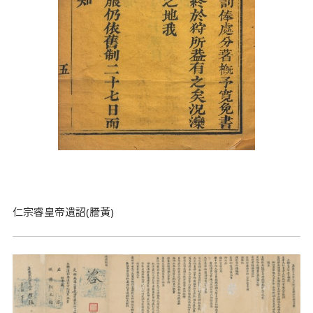
仁宗睿皇帝遺詔(謄黃)