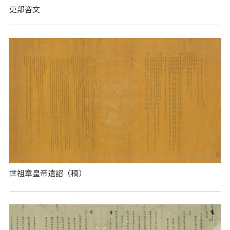
吏部咨文
世祖章皇帝遺詔（稿）