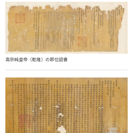
高宗純皇帝（乾隆）の即位詔書