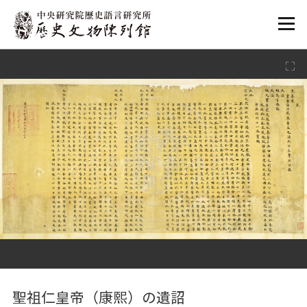
:::
:::
聖祖仁皇帝（康熙）の遺詔