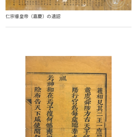
仁宗睿皇帝（嘉慶）の遺詔