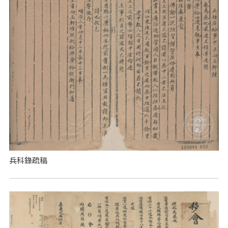
兵科錄疏稿