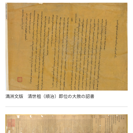
満洲文版 清世祖（順治）即位の大赦の詔書