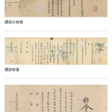
​禮部の移會
禮部移會