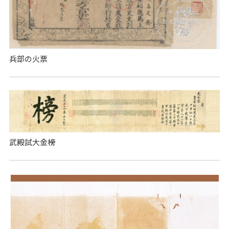
兵部の火票
武殿試大金榜