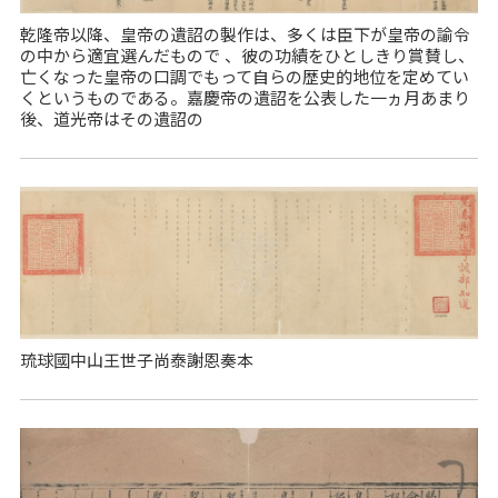
乾隆帝以降、皇帝の遺詔の製作は、多くは臣下が皇帝の諭令
の中から適宜選んだもので 、彼の功績をひとしきり賞賛し、
亡くなった皇帝の口調でもって自らの歴史的地位を定めてい
くというものである。嘉慶帝の遺詔を公表した一ヵ月あまり
後、道光帝はその遺詔の
琉球國中山王世子尚泰謝恩奏本