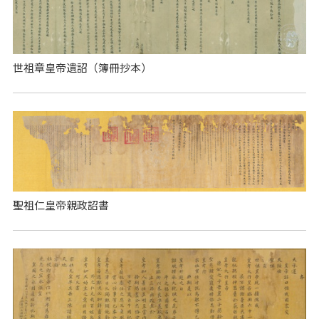
世祖章皇帝遺詔（簿冊抄本）
聖祖仁皇帝親政詔書