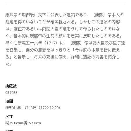
康熙帝の崩御後に天下に公表した遺詔であり、（康熙）帝本人の
裁定を得ていないことが確実視される。しかしこの遺詔の内容
は、雍正帝あるいは内閣大臣の意をうけて作られたものではな
く、基本的に康熙帝の生前の願いを忠実に反映したものである。
早くも康熙五十六年（1717）に、（康熙）帝は諸大臣及び皇子達
を召集し、自分の意志をはっきりと「今は朕の本意を皆に伝え
る」と告示し、将来の死後に備え、詳細に遺詔の内容を紹介し
た。
典藏號
037033
期間
康熙61年11月13日（1722.12.20）
尺寸
縦75.0cm×横157.0cm