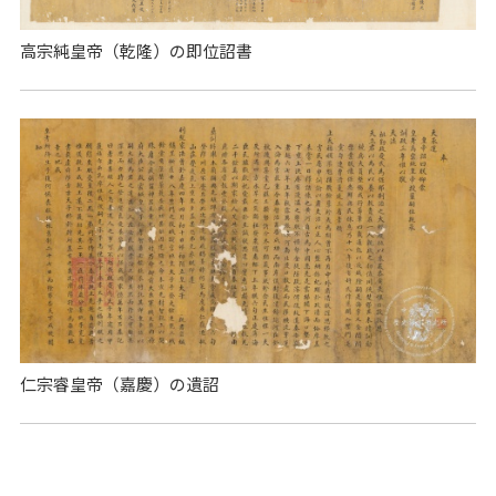
高宗純皇帝（乾隆）の即位詔書
仁宗睿皇帝（嘉慶）の遺詔