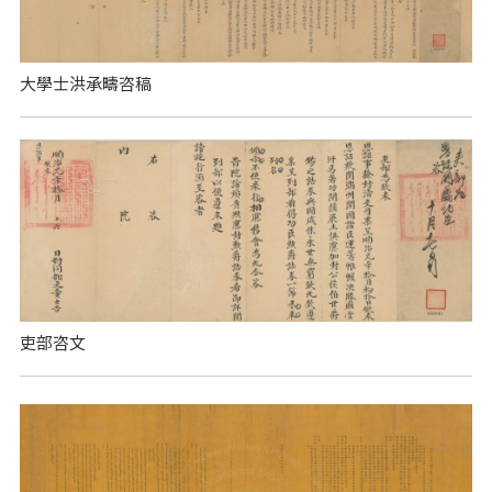
大學士洪承疇咨稿
吏部咨文