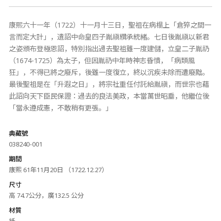
康熙六十一年（1722）十一月十三日，聖祖在病榻上「倉猝之間一
言而定大計」，遺詔中命皇四子胤禛纘承統緒。七日後胤禛以新君
之姿頒布登極恩詔，特別指出過去聖祖雖一度建儲，立皇二子胤礽
（1674-1725）為太子，但因胤礽中年時神志昏憒，「病類風
狂」，不得已將之廢斥，後雖一度復立，終以沉疾未除而遭廢黜。
最後聖祖是在「升遐之日」，將宗社重任付託給胤禛，而世宗也藉
此詔向天下臣民保證：過去的良法美政，本當萬世昭垂，他繼位後
「當永遵成憲，不敢稍有更張。」
典藏號
038240-001
期間
康熙 61年11月20日 （1722.12.27）
尺寸
高 74.7公分，廣132.5 公分
材質