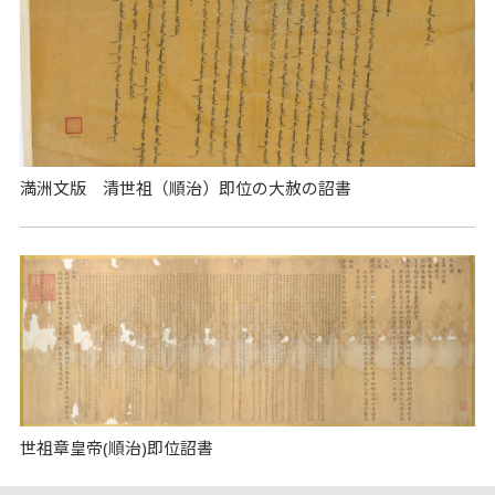
満洲文版 清世祖（順治）即位の大赦の詔書
世祖章皇帝(順治)即位詔書