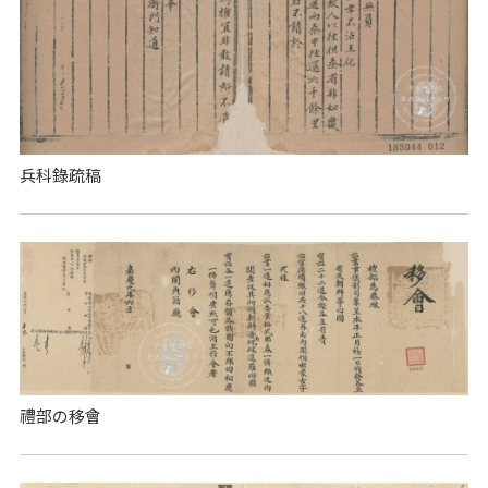
兵科錄疏稿
​禮部の移會