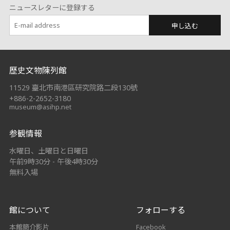
ニュースレターに登録する
申し込む
:::
歷史文物陳列館
11529 臺北市南港區研究院路二段130號
+886-2-2652-3180
museum@asihp.net
参観情報
水曜日、土曜日と日曜日
午前9時30分 - 午後4時30分
無料入場
館について
フォローする
本館簡介影片
Facebook