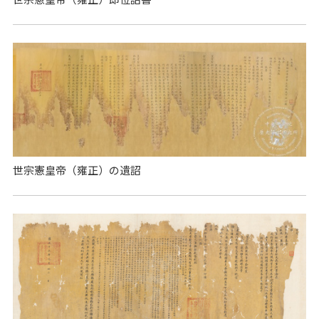
世宗憲皇帝（雍正）の遺詔