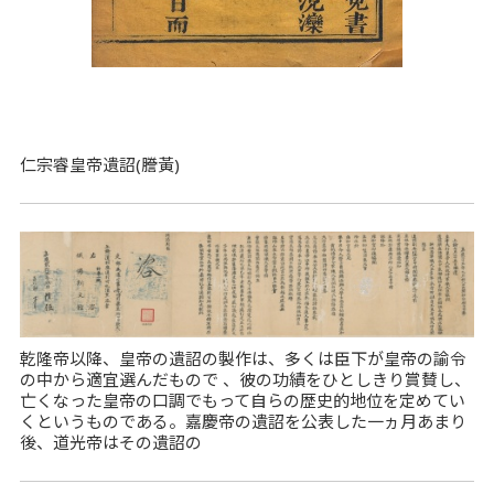
仁宗睿皇帝遺詔(謄黃)
乾隆帝以降、皇帝の遺詔の製作は、多くは臣下が皇帝の諭令
の中から適宜選んだもので 、彼の功績をひとしきり賞賛し、
亡くなった皇帝の口調でもって自らの歴史的地位を定めてい
くというものである。嘉慶帝の遺詔を公表した一ヵ月あまり
後、道光帝はその遺詔の