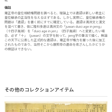
紙
備註
雍正帝の皇位相続権問題を調べると、理論上では遺詔は新しい君主に
皇位継承の正当性を与えるはずである。しかし実際に、皇位継承権の
問題は「遺詔」を書く前にすでに確定している。遺詔は満洲文と漢文
を並べて書き、仮に隆科多達は満洲文の「juwan duici age in jeng」
（十四子胤禎）を「duici age in jen」（四子胤禛）へと変更したい場
合、必ず「十」（juwan）の文字を削って、jeng字の筆法で描く。無論
この天下に公表した正式的な遺詔は、雍正帝が権力を握った後に加工
されたものであり、当然そこから康熙帝の遺命を改ざんしたかどうか
の検証はできない。
その他のコレクションアイテム