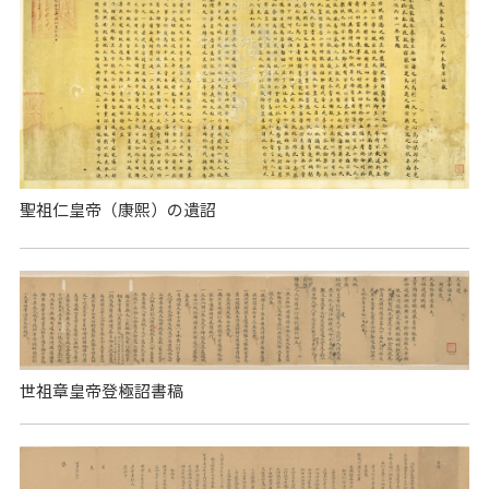
聖祖仁皇帝（康熙）の遺詔
世祖章皇帝登極詔書稿