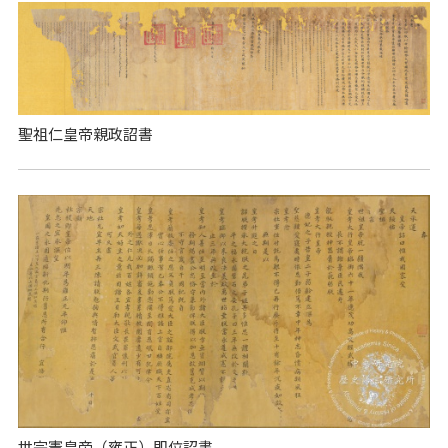
聖祖仁皇帝親政詔書
世宗憲皇帝（雍正）即位詔書