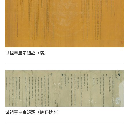
世祖章皇帝遺詔（稿）
世祖章皇帝遺詔（簿冊抄本）