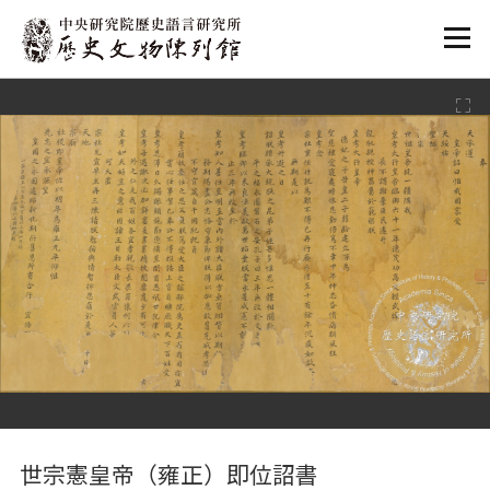
:::
:::
世宗憲皇帝（雍正）即位詔書