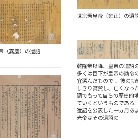
世宗憲皇帝（雍正）の遺
帝（嘉慶）の遺詔
乾隆帝以降、皇帝の遺詔
多くは臣下が皇帝の諭令
宜選んだもので 、彼の功
しきり賞賛し、亡くなっ
調でもって自らの歴史的
ていくというものである
遺詔を公表した一ヵ月あ
光帝はその遺詔の