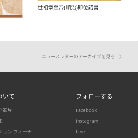
世祖章皇帝(順治)即位詔書
ニュースレターのアーカイブを見る
ついて
フォローする
介影片
Facebook
史
Instagram
ション フィーチ
Line