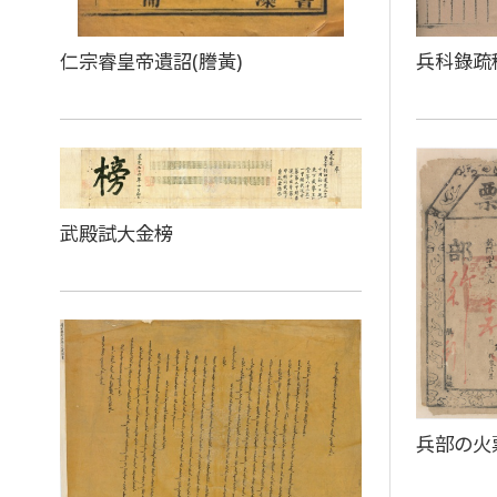
兵科錄疏
仁宗睿皇帝遺詔(謄黃)
武殿試大金榜
兵部の火