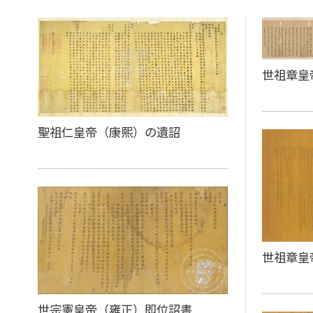
世祖章皇
聖祖仁皇帝（康熙）の遺詔
世祖章皇
世宗憲皇帝（雍正）即位詔書