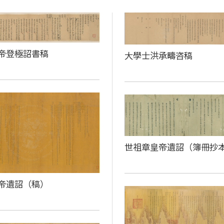
帝登極詔書稿
大學士洪承疇咨稿
世祖章皇帝遺詔（簿冊抄
帝遺詔（稿）