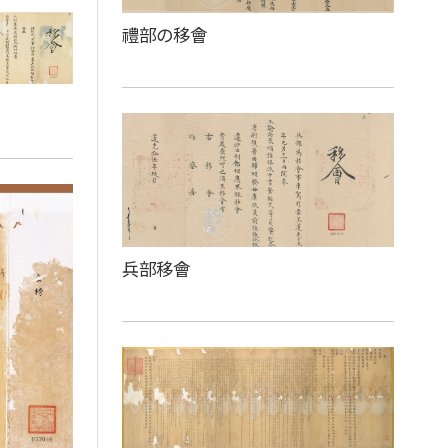
​禮部の移會
兵部移會