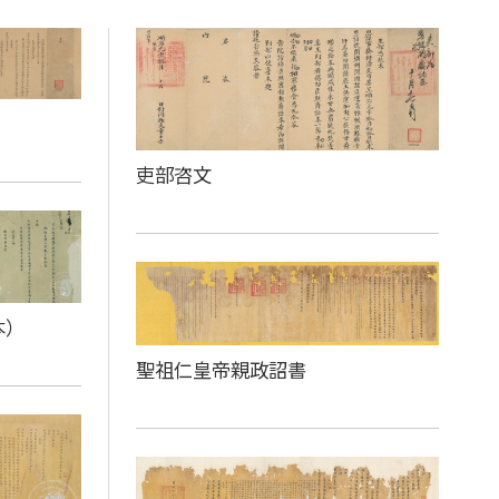
吏部咨文
本）
聖祖仁皇帝親政詔書