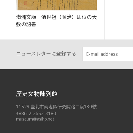
満洲文版 清世祖（順治）即位の大
赦の詔書
ニュースレターに登録する
:::
歷史文物陳列館
11529 臺北市南港區研究院路二段130號
+886-2-2652-3180
museum@asihp.net