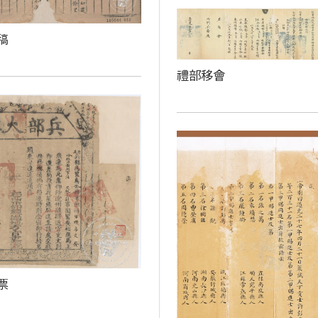
稿
禮部移會
票