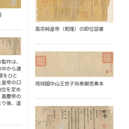
詔
高宗純皇帝（乾隆）の即位詔書
の製作は、
の中から適
績をひと
た皇帝の口
琉球國中山王世子尚泰謝恩奏本
地位を定め
。嘉慶帝の
まり後、道