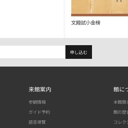
文殿試小金榜
申し込む
来館案内
館に
参観情報
本館簡
ガイド予約
館の歴
語音導覽
コレク