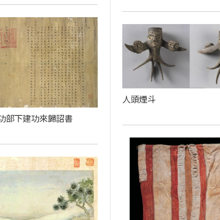
人頭煙斗
功部下建功來歸詔書