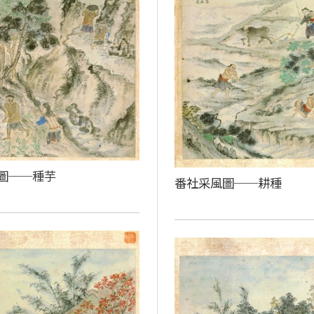
圖──種芋
番社采風圖──耕種