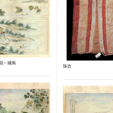
図－捕魚
珠衣