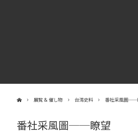
展覧 & 催し物
台湾史料
番社采風圖──
:::
番社采風圖──瞭望