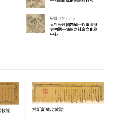
学習コンテンツ
番社采風圖題解─以臺灣歷
史初期平埔族之社會文化為
中心
擒斬鄭成功敕諭
易敕諭