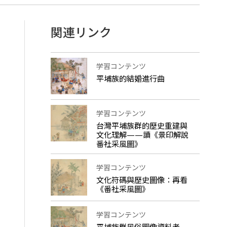
関連リンク
学習コンテンツ
平埔族的結婚進行曲
学習コンテンツ
台灣平埔族群的歷史重建與
文化理解——讀《景印解說
番社采風圖》
学習コンテンツ
文化符碼與歷史圖像：再看
《番社采風圖》
学習コンテンツ
平埔族群風俗圖像資料考