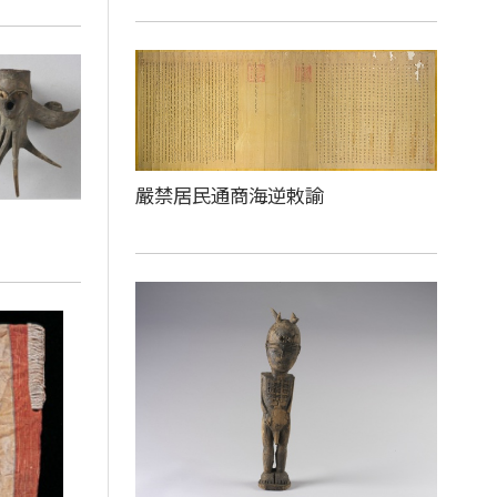
嚴禁居民通商海逆敕諭