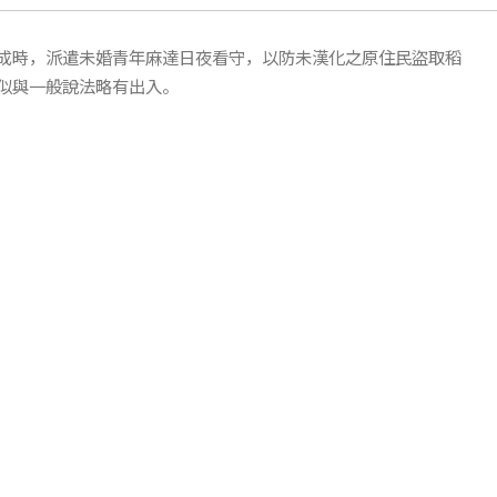
成時，派遣未婚青年麻達日夜看守，以防未漢化之原住民盜取稻
似與一般說法略有出入。