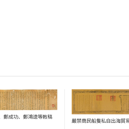
、鄭成功、鄭鴻逵等敕稿
嚴禁商民船隻私自出海貿