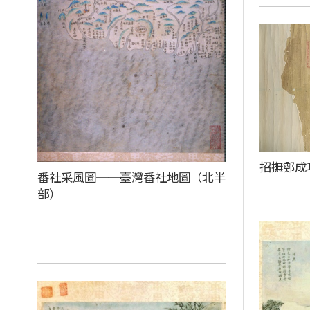
招撫鄭成
番社采風圖──臺灣番社地圖（北半
部）