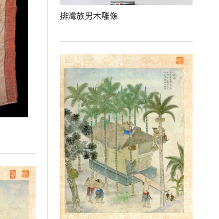
排灣族男木雕像