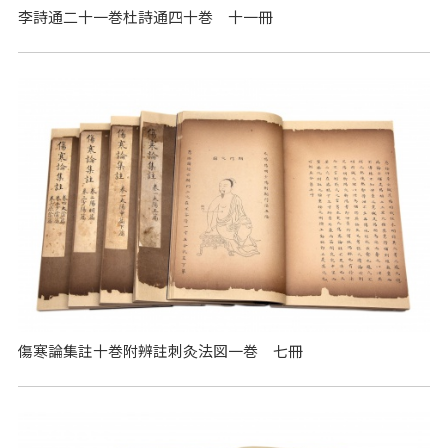
李詩通二十一巻杜詩通四十巻 十一冊
傷寒論集註十巻附辨註刺灸法図一巻 七冊