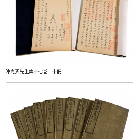
陳克斎先生集十七巻 十冊