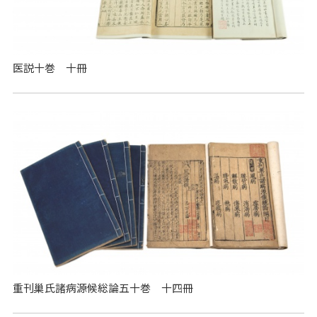
医説十巻 十冊
重刊巢氏諸病源候総論五十巻 十四冊