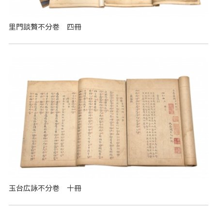
里門談贅不分巻 四冊
玉台広詠不分巻 十冊