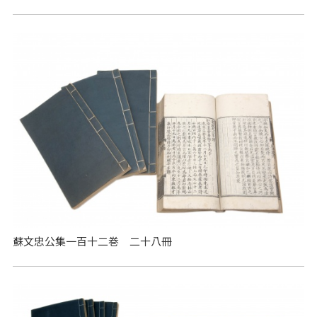
蘇文忠公集一百十二巻 二十八冊