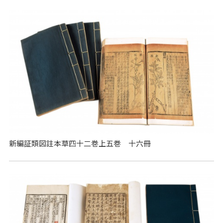
新編証類図註本草四十二巻上五巻 十六冊