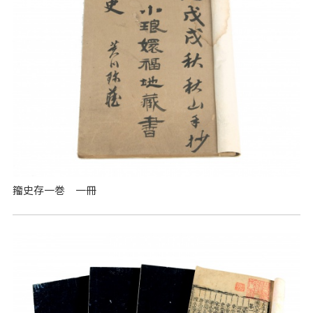
籀史存一巻 一冊