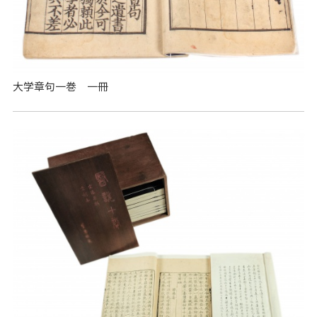
大学章句一巻 一冊