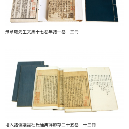
豫章羅先生文集十七巻年譜一巻 三冊
増入諸儒議論杜氏通典詳節存二十五巻 十三冊