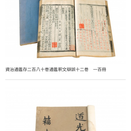
資治通鑑存二百八十巻通鑑釈文辯誤十二巻 一百冊