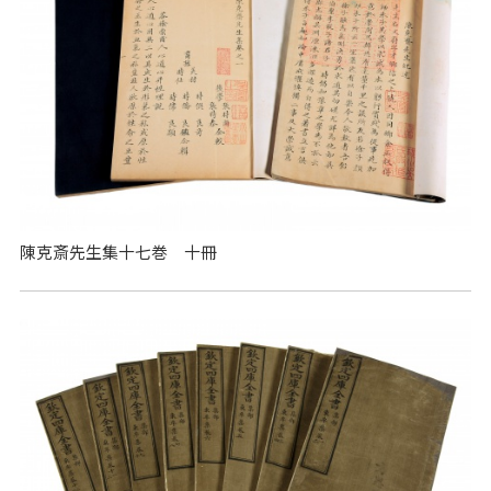
陳克斎先生集十七巻 十冊