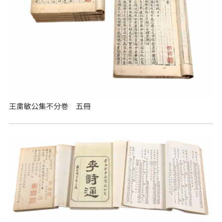
王粛敏公集不分巻 五冊