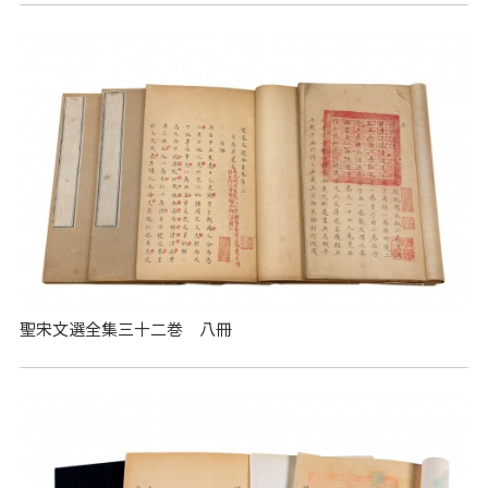
聖宋文選全集三十二巻 八冊