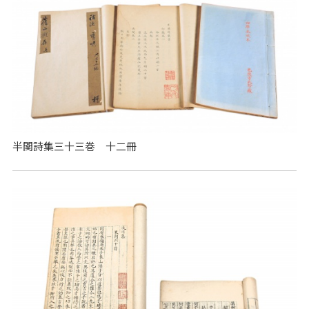
半関詩集三十三巻 十二冊