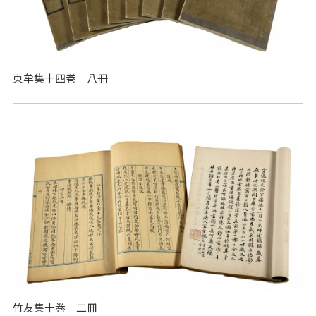
東牟集十四巻 八冊
竹友集十巻 二冊