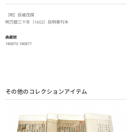
［明］呉継茂撰
明万暦三十年（1602）呉明春刊本
典藏號
180870-180877
その他のコレクションアイテム