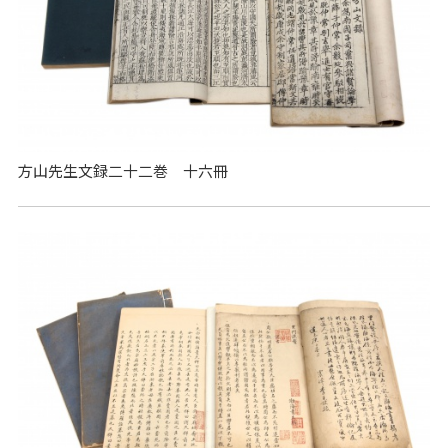
方山先生文録二十二巻 十六冊