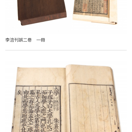
李涪刊誤二巻 一冊