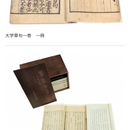
大学章句一巻 一冊