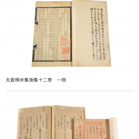
太倉稊米集後集十二巻 一冊