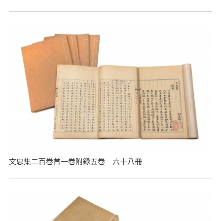
文忠集二百巻首一巻附録五巻 六十八冊