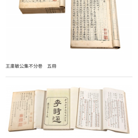
王粛敏公集不分巻 五冊