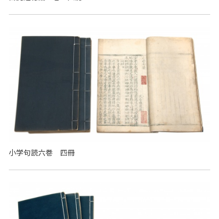
小学句読六巻 四冊