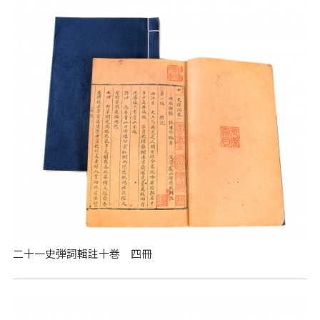
二十一史弾詞輯註十巻 四冊