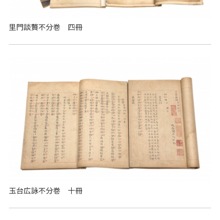
里門談贅不分巻 四冊
玉台広詠不分巻 十冊