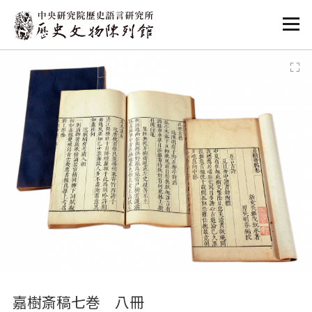
:::
:::
嘉樹斎稿七巻 八冊