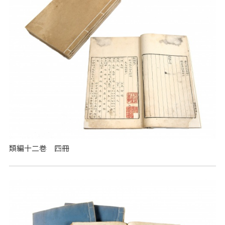
類編十二巻 四冊