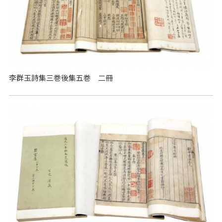
李群玉詩集三巻後集五巻 二冊