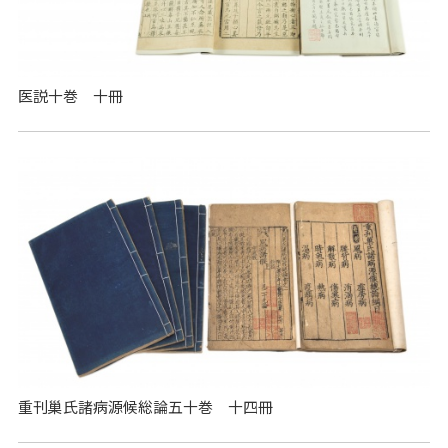
医説十巻 十冊
重刊巢氏諸病源候総論五十巻 十四冊