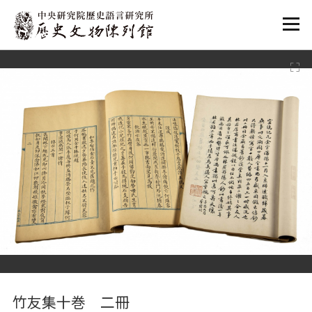
:::
:::
竹友集十巻 二冊