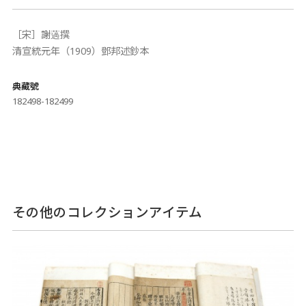
［宋］謝薖撰
清宣統元年（1909）鄧邦述鈔本
典藏號
182498-182499
その他のコレクションアイテム