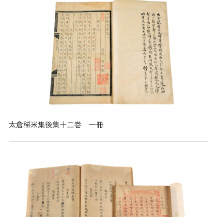
太倉稊米集後集十二巻 一冊