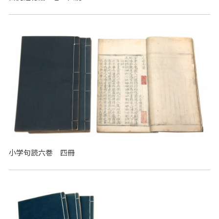
小学句読六巻 四冊