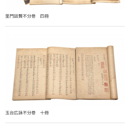
里門談贅不分巻 四冊
玉台広詠不分巻 十冊