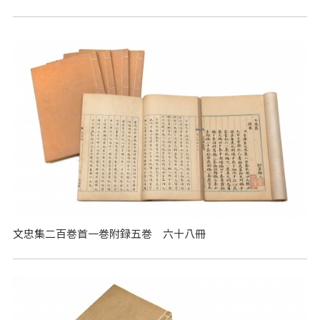
文忠集二百巻首一巻附録五巻 六十八冊