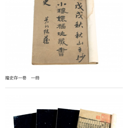
籀史存一巻 一冊