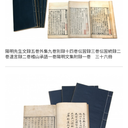
陽明先生文録五巻外集九巻別録十四巻伝習録三巻伝習続録二
巻遺言録二巻稽山承語一巻陽明文集附録一巻 三十六冊