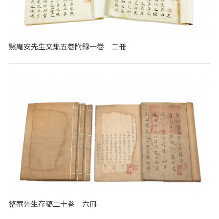
黙庵安先生文集五巻附録一巻 二冊
整菴先生存稿二十巻 六冊