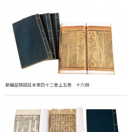
新編証類図註本草四十二巻上五巻 十六冊