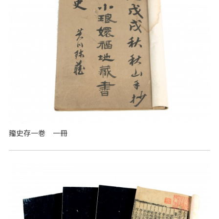
籀史存一巻 一冊