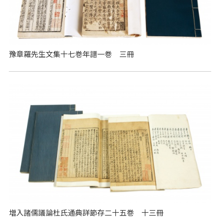
豫章羅先生文集十七巻年譜一巻 三冊
増入諸儒議論杜氏通典詳節存二十五巻 十三冊