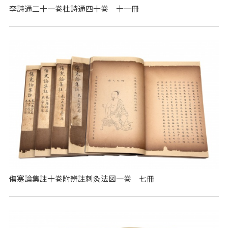
李詩通二十一巻杜詩通四十巻 十一冊
傷寒論集註十巻附辨註刺灸法図一巻 七冊