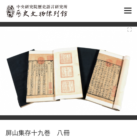
:::
:::
屏山集存十九巻 八冊