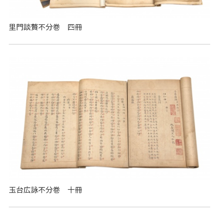
里門談贅不分巻 四冊
玉台広詠不分巻 十冊