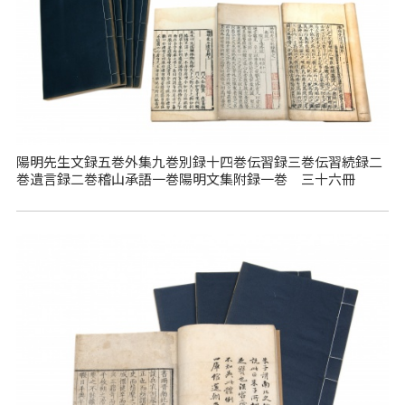
陽明先生文録五巻外集九巻別録十四巻伝習録三巻伝習続録二
巻遺言録二巻稽山承語一巻陽明文集附録一巻 三十六冊