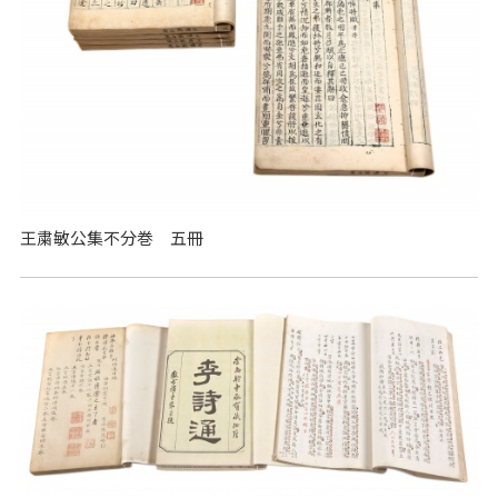
王粛敏公集不分巻 五冊