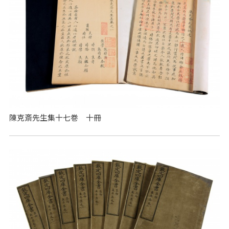
陳克斎先生集十七巻 十冊